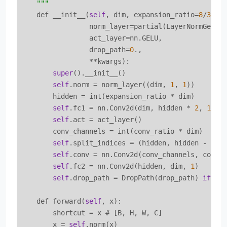
    "
""
    def __init__(
self
, dim, expansion_ratio=
8
/
3
, k
                 norm_layer=partial(LayerNormGener
                 act_layer=nn.GELU,

                 drop_path=
0
.,

                 **kwargs):

super
().__init__()

self
.norm = norm_layer((dim, 
1
, 
1
))

        hidden = int(expansion_ratio * dim)

self
.fc1 = nn.Conv2d(dim, hidden * 
2
, 
1
)

self
.act = act_layer()

        conv_channels = int(conv_ratio * dim)

self
.split_indices = (hidden, hidden - conv
self
.conv = nn.Conv2d(conv_channels, conv_
self
.fc2 = nn.Conv2d(hidden, dim, 
1
)

self
.drop_path = DropPath(drop_path) 
if
 dr
    def forward(
self
, x):

        shortcut = x # [B, H, W, C]

        x = 
self
.norm(x)
