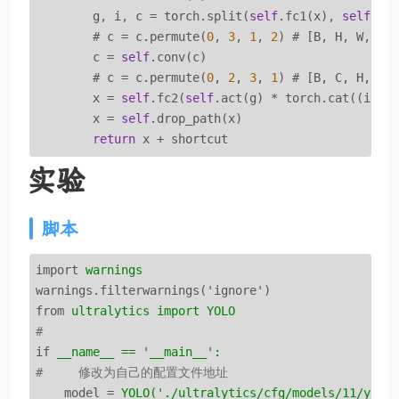
        g, i, c = torch.split(
self
.fc1(x), 
self
.sp
        # c = c.permute(
0
, 
3
, 
1
, 
2
) # [B, H, W, C] 
        c = 
self
.conv(c)

        # c = c.permute(
0
, 
2
, 
3
, 
1
) # [B, C, H, W] 
        x = 
self
.fc2(
self
.act(g) * torch.cat((i, c
        x = 
self
.drop_path(x)

return
实验
脚本
import
warnings
warnings.filterwarnings('ignore')
from
ultralytics import YOLO
# 
if
__name__ == '__main__':
#     修改为自己的配置文件地址
model
 = 
YOLO('./ultralytics/cfg/models/11/yolo