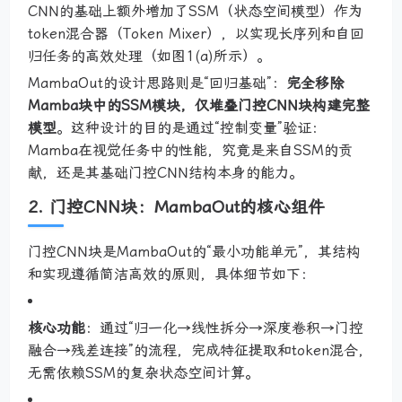
CNN的基础上额外增加了SSM（状态空间模型）作为
token混合器（Token Mixer），以实现长序列和自回
归任务的高效处理（如图1(a)所示）。
MambaOut的设计思路则是“回归基础”：
完全移除
Mamba块中的SSM模块，仅堆叠门控CNN块构建完整
模型
。这种设计的目的是通过“控制变量”验证：
Mamba在视觉任务中的性能，究竟是来自SSM的贡
献，还是其基础门控CNN结构本身的能力。
2. 门控CNN块：MambaOut的核心组件
门控CNN块是MambaOut的“最小功能单元”，其结构
和实现遵循简洁高效的原则，具体细节如下：
核心功能
：通过“归一化→线性拆分→深度卷积→门控
融合→残差连接”的流程，完成特征提取和token混合，
无需依赖SSM的复杂状态空间计算。