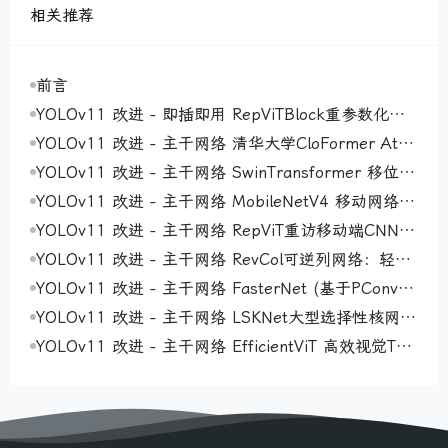
相关推荐
前言
YOLOv11 改进 - 即插即用 RepViTBlock重参数化视
觉Transformer块：结构重参数化技术破解训练推理效
YOLOv11 改进 - 主干网络 清华大学CloFormer Attn
率瓶颈，实现精度与速度兼得
Conv ：利用共享权重和上下文感知权重增强局部感
YOLOv11 改进 - 主干网络 SwinTransformer 移位窗
知，注意力机制与卷积的完美融合
口层次化视觉变换器：层次化特征提取增强多尺度目
YOLOv11 改进 - 主干网络 MobileNetV4 移动网络第
标感知，优化复杂场景检测
四版：通用倒瓶颈与移动注意力协同优化硬件效率，
YOLOv11 改进 - 主干网络 RepViT重访移动端CNN的
提升移动端检测适应性
ViT视角：轻量级设计分离Token与Channel混合器，
YOLOv11 改进 - 主干网络 RevCol可逆列网络：轻量
优化移动端实时检测
级多列设计破解特征信息丢失难题，提升小目标与密
YOLOv11 改进 - 主干网络 FasterNet (基于PConv部
集目标感知精度
分卷积的神经网络)：轻量级设计优化内存访问效率，
YOLOv11 改进 - 主干网络 LSKNet大型选择性核网
实现精度与速度双重提升
络：大核深度卷积与空间选择机制协同动态调整感受
YOLOv11 改进 - 主干网络 EfficientViT 高效视觉Tra
野，增强旋转目标检测
nsformer：硬件感知架构平衡全局感受野与局部细
节，提升模型适应性