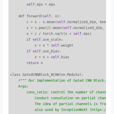
self
.eps = eps

    def forward(
self
, x):

        c = x - x.mean(
self
.normalized_dim, keepdim
        s = c.pow(
2
).mean(
self
.normalized_dim, keep
        x = c / torch.sqrt(s + 
self
.eps)

if
self
.use_scale:

            x = x * 
self
.weight

if
self
.use_bias:

            x = x + 
self
.bias

return
 x

class GatedCNNBlock_BCHW(nn.Module):

r""
" Our implementation of Gated CNN Block: htt
    Args: 

        conv_ratio: control the number of channels 
            Conduct convolution on partial channels
            The idea of partial channels is from Sh
            also used by InceptionNeXt (https://arx