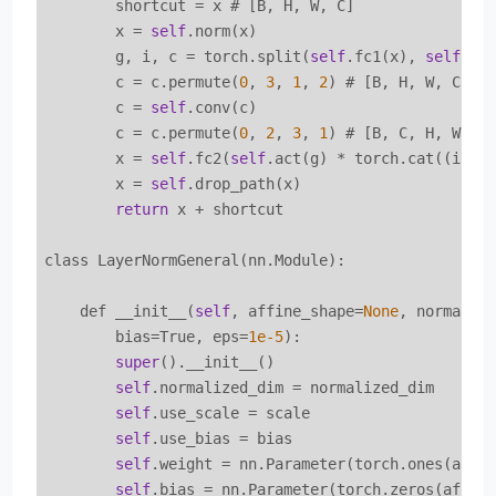
        shortcut = x # [B, H, W, C]

        x = 
self
.norm(x)

        g, i, c = torch.split(
self
.fc1(x), 
self
.sp
        c = c.permute(
0
, 
3
, 
1
, 
2
) # [B, H, W, C] ->
        c = 
self
.conv(c)

        c = c.permute(
0
, 
2
, 
3
, 
1
) # [B, C, H, W] ->
        x = 
self
.fc2(
self
.act(g) * torch.cat((i, c
        x = 
self
.drop_path(x)

return
 x + shortcut

class LayerNormGeneral(nn.Module):

    def __init__(
self
, affine_shape=
None
, normaliz
        bias=True, eps=
1e-5
):

super
().__init__()

self
.normalized_dim = normalized_dim

self
.use_scale = scale

self
.use_bias = bias

self
.weight = nn.Parameter(torch.ones(affi
self
.bias = nn.Parameter(torch.zeros(affin