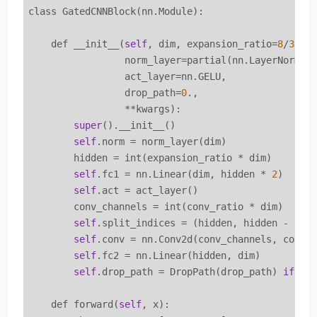
class GatedCNNBlock(nn.Module):

    def __init__(
self
, dim, expansion_ratio=
8
/
3
, k
                 norm_layer=partial(nn.LayerNorm,e
                 act_layer=nn.GELU,

                 drop_path=
0
.,

                 **kwargs):

super
().__init__()

self
.norm = norm_layer(dim)

        hidden = int(expansion_ratio * dim)

self
.fc1 = nn.Linear(dim, hidden * 
2
)

self
.act = act_layer()

        conv_channels = int(conv_ratio * dim)

self
.split_indices = (hidden, hidden - conv
self
.conv = nn.Conv2d(conv_channels, conv_
self
.fc2 = nn.Linear(hidden, dim)

self
.drop_path = DropPath(drop_path) 
if
 dr
    def forward(
self
, x):
