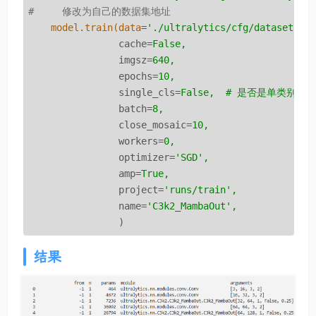
#     修改为自己的数据集地址
model.train(data
=
'./ultralytics/cfg/datasets/c
cache
=
False,
imgsz
=
640,
epochs
=
10,
single_cls
=
False,  # 是否是单类别检
batch
=
8,
close_mosaic
=
10,
workers
=
0,
optimizer
=
'SGD',
amp
=
True,
project
=
'runs/train',
name
=
'C3k2_MambaOut',
)
结果