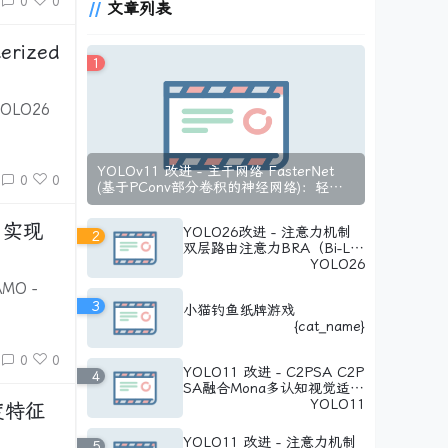
0
0
文章列表
1
LO26
YOLOv11 改进 - 主干网络 FasterNet
0
0
(基于PConv部分卷积的神经网络)：轻量
级设计优化内存访问效率，实现精度与速
度双重提升
YOLO26改进 - 注意力机制
2
双层路由注意力BRA（Bi-Lev
el Routing Attention）增强
YOLO26
小目标特征捕获
MO -
3
小猫钓鱼纸牌游戏
{cat_name}
0
0
YOLO11 改进 - C2PSA C2P
4
SA融合Mona多认知视觉适配
器(CVPR 2025)：打破全参数
YOLO11
微调的性能枷锁：即插即用的
提点神器，引领视觉微调新突
YOLO11 改进 - 注意力机制
5