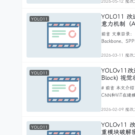
2026-05-12 魔
YOLO11 
YOLO11
意力机制（A
小目标与遮
前言 文章目录： YOLOv11改进大全：卷积层、轻量化、注意力机制、损失函数、
Backbone、S
2026-03-11 魔
YOLOv11改进 - Mamba C3k2融合 V
YOLO11
Block)
# 前言 本文介绍了将Mamba架构与U型网络结合的Mamba - UNet，用于医学图像分割。传统
CNN和ViT在建
2026-02-09 魔
YOLOv11 
YOLO11
重模块破解