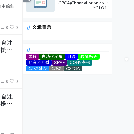
破
_ CPCA(Channel prior conv
6中的结
olutional attention)通道先验
YOLO11
卷积注意力：轻量级设计破解
权重分布难题，增强小目标显
著性
文章目录
0
0
采样
自动化发布
目录
特征融合
注意力机制
SPPF
CONV卷积
C3k2融合
C3k2
C2PSA
0
0