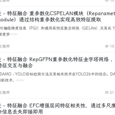
改工程师
13
PELAN模块（Reparameterized
N Module）通过结构重参数化实现高效特征提取
可编程梯度信息（PGI）和通用高效层聚合网络（GELAN）及其在 YO
深度学……
改工程师
15
pGFPN重参数化特征金字塔网络 ，实现
特征交互与融合
AMO - YOLO目标检测方法及其相关技术在YOLO26中的结合。DA
项新技术，……
改工程师
21
FC增强层间特征相关性，通过多尺度特征
余信息丢失即插即用