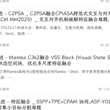
改工程师
38
改进 - C2PSA _ C2PSA融合CPIASA跨范式交互与
CM MM2025）_ 交互对齐机制破解特征融合难题
挡目标判别力
PPF、Neck、检测……
改工程师
42
SS Block (Visual State Space
 视觉状态空间块，优化多尺度特征融合
模医……
改工程师
116
改进 - 特征融合 _ SSFF+TPE+CPAM 协同,ASF-YO
密集小目标分割难题