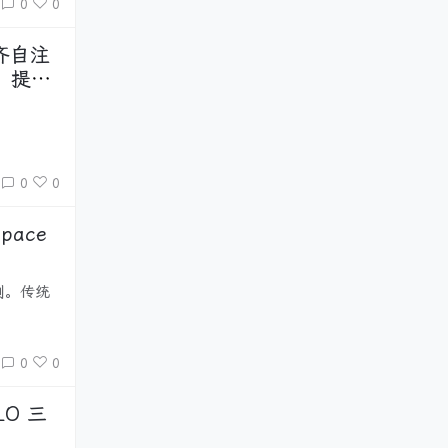
0
0
对齐自注
，提升
0
0
0
0
LO 三