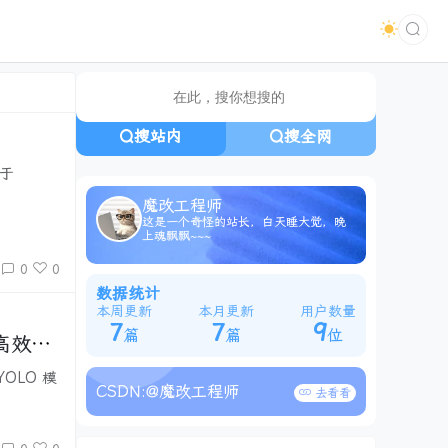
搜站内
搜全网
于
魔改工程师
这是一个奇怪的站长，白天睡大觉，晚
上魂飘飘~~~
0
0
数据统计
本周更新
本月更新
用户数量
7
7
9
篇
篇
位
现高效特
OLO 模
CSDN:
@魔改工程师
去看看