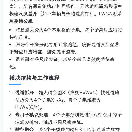
力），所有通道组执行相同操作，无法适配遥感影像中
极端尺度差异（如小车辆与长跑道共存）。LWGA则采
用
异构分组
：
将通道划分为4个不重叠的子集，每个子集对应特定
特征尺度。
为每个子集分配专用计算路径，确保通道资源聚焦
于对应尺度特征，避免冗余浪费。
最终融合多尺度特征，形成全面且高效的特征表
达。
模块结构与工作流程
通道拆分
：输入特征图X（维度H×W×C）按通道均
匀拆分为4个子集X₁~X₄，每个子集维度为
H×W×(C/4)。
专用子模块处理
：4个子集分别通过针对性设计的子
注意力模块，捕捉不同尺度特征。
特征融合
：将4个子模块的输出R₁~R₄沿通道维度拼