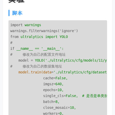
脚本
import
warnings
warnings.filterwarnings('ignore')
from
ultralytics import YOLO
# 
if
__name__ == '__main__':
#     修改为自己的配置文件地址
model
 = 
YOLO('./ultralytics/cfg/models/11/yolo
#     修改为自己的数据集地址
model.train(data
=
'./ultralytics/cfg/datasets/c
cache
=
False,
imgsz
=
640,
epochs
=
10,
single_cls
=
False,  # 是否是单类别检
batch
=
8,
close_mosaic
=
10,
workers
=
0,