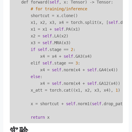
    def forward(
self
, x: Tensor) -> Tensor:

# for training/inference
        shortcut = x.clone()

        x1, x2, x3, x4 = torch.split(x, [
self
.dim_
        x1 = x1 + 
self
.PA(x1)

        x2 = 
self
.LA(x2)

        x3 = 
self
.MRA(x3)

if
self
.stage == 
2
:

            x4 = x4 + 
self
.GA3(x4)

        elif 
self
.stage == 
3
:

            x4 = 
self
.norm(x4 + 
self
.GA4(x4))

else
:

            x4 = 
self
.norm(x4 + 
self
.GA12(x4))

        x_att = torch.cat((x1, x2, x3, x4), 
1
)

        x = shortcut + 
self
.norm1(
self
.drop_path(
s
return
实验