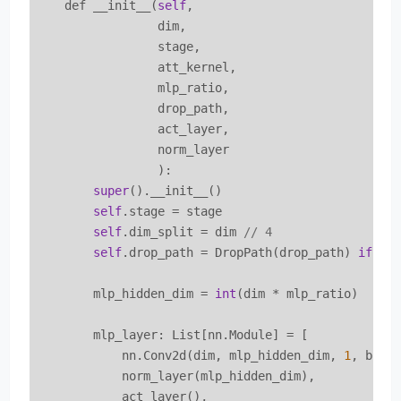
    def __init__(
self
,

                 dim,

                 stage,

                 att_kernel,

                 mlp_ratio,

                 drop_path,

                 act_layer,

                 norm_layer

                 ):

super
().__init__()

self
.stage = stage

self
.dim_split = dim 
// 4
self
.drop_path = DropPath(drop_path) 
if
 dr
        mlp_hidden_dim = 
int
(dim * mlp_ratio)

        mlp_layer: List[nn.Module] = [

            nn.Conv2d(dim, mlp_hidden_dim, 
1
, bias=
            norm_layer(mlp_hidden_dim),

            act_layer(),
