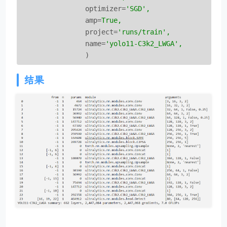
optimizer
=
'SGD',
amp
=
True,
project
=
'runs/train',
name
=
'yolo11-C3k2_LWGA',
)
结果