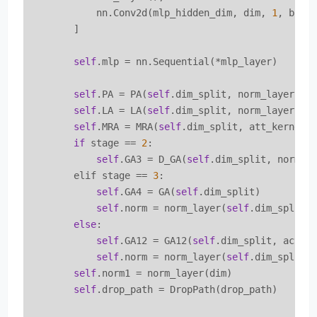
            nn.Conv2d(mlp_hidden_dim, dim, 
1
, bias=
        ]

self
.mlp = nn.Sequential(*mlp_layer)

self
.PA = PA(
self
.dim_split, norm_layer, ac
self
.LA = LA(
self
.dim_split, norm_layer, ac
self
.MRA = MRA(
self
.dim_split, att_kernel, 
if
 stage == 
2
:

self
.GA3 = D_GA(
self
.dim_split, norm_l
        elif stage == 
3
:

self
.GA4 = GA(
self
.dim_split)         
self
.norm = norm_layer(
self
.dim_split)

else
:

self
.GA12 = GA12(
self
.dim_split, act_l
self
.norm = norm_layer(
self
.dim_split)

self
.norm1 = norm_layer(dim)

self
.drop_path = DropPath(drop_path)
