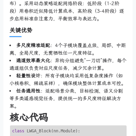
布）。采用动态策略适配网络阶段：低阶段（1-2阶
段）用卷积近似降低计算成本，高阶段（3-4阶段）逐
步启用标准自注意力，平衡效率与表达力。
关键优势
多尺度精准适配
：4个子模块覆盖点级、局部、中距
离、全局尺度，无需牺牲任一尺度特征。
通道效率最大化
：异构分组避免“一刀切”操作，每个
通道组仅负责对应尺度任务，减少冗余计算。
轻量性设计
：所有子模块均采用低复杂度操作（如
小核卷积、稀疏采样），确保模块整体计算成本可控。
任务通用性
：适配场景分类、目标检测、语义分割
等多类遥感视觉任务，提供统一的多尺度特征解决方
案。
核心代码
class
 LWGA_Block(nn.Module):
