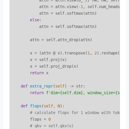
            attn = attn.view(B_ // nW, nW, self.nu
            attn = attn.view(
-1
, self.num_heads, N,
            attn = self.softmax(attn)

else
:

            attn = self.softmax(attn)

        attn = self.attn_drop(attn)

        x = (attn @ v).transpose(
1
, 
2
).reshape(B_, 
        x = self.proj(x)

        x = self.proj_drop(x)

return
 x

def
extra_repr
(
self
) -> str:
return
f'dim=
{self.dim}
, window_size=
{self
def
flops
(
self, N
):
# calculate flops for 1 window with token 
        flops = 
0
# qkv = self.qkv(x)