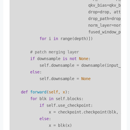
                                 qkv_bias=qkv_bias,
                                 drop=drop, attn_dr
                                 drop_path=drop_pa
                                 norm_layer=norm_la
                                 fused_window_proce
for
 i 
in
 range(depth)])

# patch merging layer
if
 downsample 
is
not
None
:

            self.downsample = downsample(input_reso
else
:

            self.downsample = 
None
def
forward
(
self, x
):
for
 blk 
in
 self.blocks:

if
 self.use_checkpoint:

                x = checkpoint.checkpoint(blk, x)

else
:

                x = blk(x)
