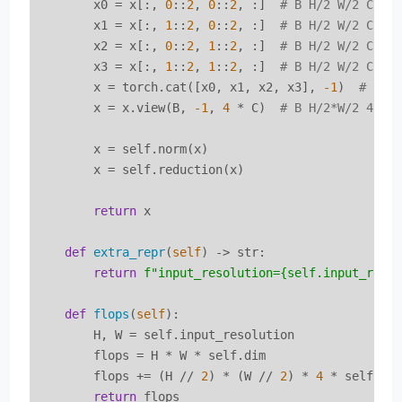
        x0 = x[:, 
0
::
2
, 
0
::
2
, :]  
# B H/2 W/2 C
        x1 = x[:, 
1
::
2
, 
0
::
2
, :]  
# B H/2 W/2 C
        x2 = x[:, 
0
::
2
, 
1
::
2
, :]  
# B H/2 W/2 C
        x3 = x[:, 
1
::
2
, 
1
::
2
, :]  
# B H/2 W/2 C
        x = torch.cat([x0, x1, x2, x3], 
-1
)  
# B H
        x = x.view(B, 
-1
, 
4
 * C)  
# B H/2*W/2 4*C
        x = self.norm(x)

        x = self.reduction(x)

return
 x

def
extra_repr
(
self
) -> str:
return
f"input_resolution=
{self.input_reso
def
flops
(
self
):
        H, W = self.input_resolution

        flops = H * W * self.dim

        flops += (H // 
2
) * (W // 
2
) * 
4
 * self.di
return
 flops
