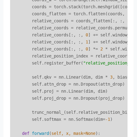
        coords = torch.stack(torch.meshgrid([coord
        coords_flatten = torch.flatten(coords, 
1
) 
        relative_coords = coords_flatten[:, :, 
Non
        relative_coords = relative_coords.permute(
        relative_coords[:, :, 
0
] += self.window_si
        relative_coords[:, :, 
1
] += self.window_si
        relative_coords[:, :, 
0
] *= 
2
 * self.windo
        relative_position_index = relative_coords.
        self.register_buffer(
"relative_position_in
        self.qkv = nn.Linear(dim, dim * 
3
, bias=qkv
        self.attn_drop = nn.Dropout(attn_drop)

        self.proj = nn.Linear(dim, dim)

        self.proj_drop = nn.Dropout(proj_drop)

        trunc_normal_(self.relative_position_bias_
        self.softmax = nn.Softmax(dim=
-1
)

def
forward
(
self, x, mask=None
):