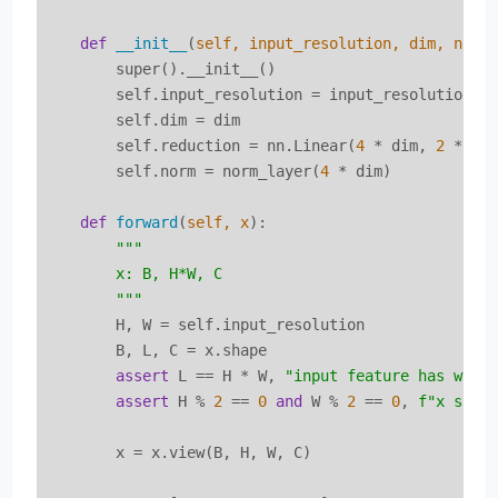
def
__init__
(
self, input_resolution, dim, norm
        super().__init__()

        self.input_resolution = input_resolution

        self.dim = dim

        self.reduction = nn.Linear(
4
 * dim, 
2
 * di
        self.norm = norm_layer(
4
 * dim)

def
forward
(
self, x
):
"""

        x: B, H*W, C

        """
        H, W = self.input_resolution

        B, L, C = x.shape

assert
 L == H * W, 
"input feature has wron
assert
 H % 
2
 == 
0
and
 W % 
2
 == 
0
, 
f"x size
        x = x.view(B, H, W, C)
