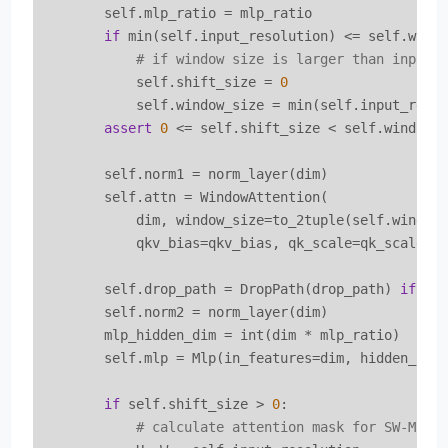
        self.mlp_ratio = mlp_ratio

if
 min(self.input_resolution) <= self.windo
# if window size is larger than input 
            self.shift_size = 
0
            self.window_size = min(self.input_resol
assert
0
 <= self.shift_size < self.window_
        self.norm1 = norm_layer(dim)

        self.attn = WindowAttention(

            dim, window_size=to_2tuple(self.window_
            qkv_bias=qkv_bias, qk_scale=qk_scale, a
        self.drop_path = DropPath(drop_path) 
if
 dr
        self.norm2 = norm_layer(dim)

        mlp_hidden_dim = int(dim * mlp_ratio)

        self.mlp = Mlp(in_features=dim, hidden_feat
if
 self.shift_size > 
0
:

# calculate attention mask for SW-MSA