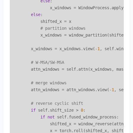
else
:

                x_windows = WindowProcess.apply(x, 
else
:

            shifted_x = x

# partition windows
            x_windows = window_partition(shifted_x
        x_windows = x_windows.view(
-1
, self.window
# W-MSA/SW-MSA
        attn_windows = self.attn(x_windows, mask=s
# merge windows
        attn_windows = attn_windows.view(
-1
, self.w
# reverse cyclic shift
if
 self.shift_size > 
0
:

if
not
 self.fused_window_process:

                shifted_x = window_reverse(attn_wi
                x = torch.roll(shifted_x, shifts=(