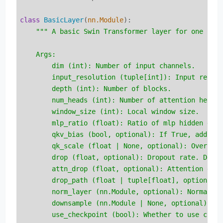
class
BasicLayer
(
nn.Module
):
""" A basic Swin Transformer layer for one stag
    Args:

        dim (int): Number of input channels.

        input_resolution (tuple[int]): Input resolu
        depth (int): Number of blocks.

        num_heads (int): Number of attention heads.
        window_size (int): Local window size.

        mlp_ratio (float): Ratio of mlp hidden dim 
        qkv_bias (bool, optional): If True, add a l
        qk_scale (float | None, optional): Override
        drop (float, optional): Dropout rate. Defau
        attn_drop (float, optional): Attention drop
        drop_path (float | tuple[float], optional):
        norm_layer (nn.Module, optional): Normaliza
        downsample (nn.Module | None, optional): Do
        use_checkpoint (bool): Whether to use check