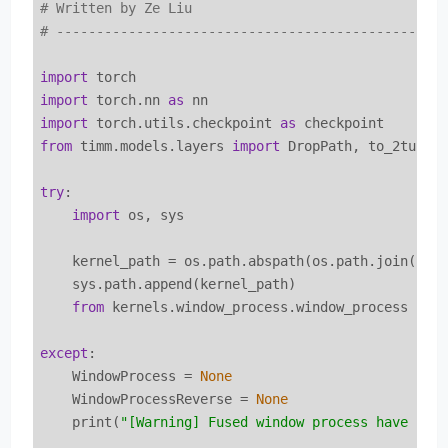
# Written by Ze Liu
# ------------------------------------------------
import
import
 torch.nn 
as
import
 torch.utils.checkpoint 
as
from
 timm.models.layers 
import
 DropPath, to_2tuple,
try
:

import
 os, sys

    kernel_path = os.path.abspath(os.path.join(
'..
    sys.path.append(kernel_path)

from
 kernels.window_process.window_process 
imp
except
:

    WindowProcess = 
None
    WindowProcessReverse = 
None
    print(
"[Warning] Fused window process have not