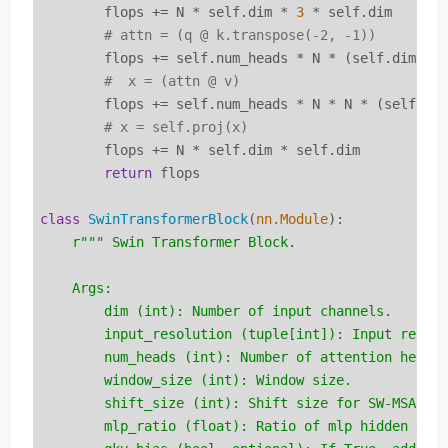
        flops += N * self.dim * 
3
 * self.dim

# attn = (q @ k.transpose(-2, -1))
        flops += self.num_heads * N * (self.dim // 
#  x = (attn @ v)
        flops += self.num_heads * N * N * (self.dim
# x = self.proj(x)
        flops += N * self.dim * self.dim

return
 flops

class
SwinTransformerBlock
(
nn.Module
):
r""" Swin Transformer Block.

    Args:

        dim (int): Number of input channels.

        input_resolution (tuple[int]): Input resulo
        num_heads (int): Number of attention heads.
        window_size (int): Window size.

        shift_size (int): Shift size for SW-MSA.

        mlp_ratio (float): Ratio of mlp hidden dim 