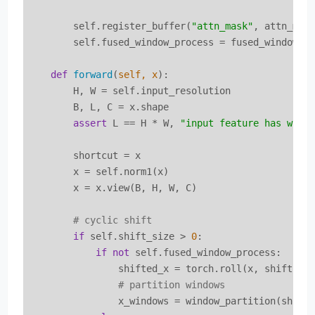
        self.register_buffer(
"attn_mask"
, attn_mask
        self.fused_window_process = fused_window_pr
def
forward
(
self, x
):
        H, W = self.input_resolution

        B, L, C = x.shape

assert
 L == H * W, 
"input feature has wron
        shortcut = x

        x = self.norm1(x)

        x = x.view(B, H, W, C)

# cyclic shift
if
 self.shift_size > 
0
:

if
not
 self.fused_window_process:

                shifted_x = torch.roll(x, shifts=(
# partition windows
                x_windows = window_partition(shift