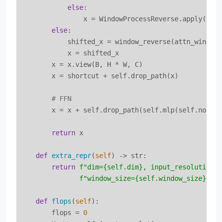
else
:

                x = WindowProcessReverse.apply(attn
else
:

            shifted_x = window_reverse(attn_window
            x = shifted_x

        x = x.view(B, H * W, C)

        x = shortcut + self.drop_path(x)

# FFN
        x = x + self.drop_path(self.mlp(self.norm2(
return
 x

def
extra_repr
(
self
) -> str:
return
f"dim=
{self.dim}
, input_resolution=
f"window_size=
{self.window_size}
, s
def
flops
(
self
):
        flops = 
0