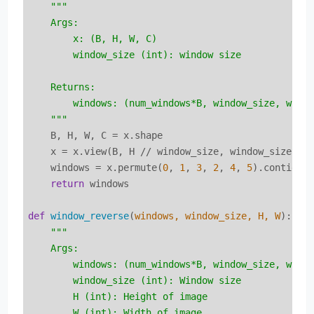
"""

    Args:

        x: (B, H, W, C)

        window_size (int): window size

    Returns:

        windows: (num_windows*B, window_size, windo
    """
    B, H, W, C = x.shape

    x = x.view(B, H // window_size, window_size, W 
    windows = x.permute(
0
, 
1
, 
3
, 
2
, 
4
, 
5
).contiguo
return
 windows

def
window_reverse
(
windows, window_size, H, W
):
"""

    Args:

        windows: (num_windows*B, window_size, windo
        window_size (int): Window size

        H (int): Height of image

        W (int): Width of image
