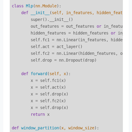
class
Mlp
(
nn.Module
):
def
__init__
(
self, in_features, hidden_feature
        super().__init__()

        out_features = out_features 
or
 in_features

        hidden_features = hidden_features 
or
 in_fea
        self.fc1 = nn.Linear(in_features, hidden_fe
        self.act = act_layer()

        self.fc2 = nn.Linear(hidden_features, out_f
        self.drop = nn.Dropout(drop)

def
forward
(
self, x
):
        x = self.fc1(x)

        x = self.act(x)

        x = self.drop(x)

        x = self.fc2(x)

        x = self.drop(x)

return
 x

def
window_partition
(
x, window_size
):