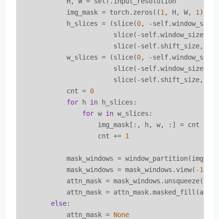
            H, W = self.input_resolution

            img_mask = torch.zeros((
1
, H, W, 
1
))  
            h_slices = (slice(
0
, -self.window_size)
                        slice(-self.window_size, -s
                        slice(-self.shift_size, 
No
            w_slices = (slice(
0
, -self.window_size)
                        slice(-self.window_size, -s
                        slice(-self.shift_size, 
No
            cnt = 
0
for
 h 
in
 h_slices:

for
 w 
in
 w_slices:

                    img_mask[:, h, w, :] = cnt

                    cnt += 
1
            mask_windows = window_partition(img_ma
            mask_windows = mask_windows.view(
-1
, se
            attn_mask = mask_windows.unsqueeze(
1
) 
            attn_mask = attn_mask.masked_fill(attn
else
:

            attn_mask = 
None