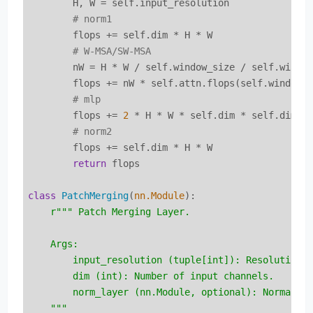
        H, W = self.input_resolution

# norm1
        flops += self.dim * H * W

# W-MSA/SW-MSA
        nW = H * W / self.window_size / self.window
        flops += nW * self.attn.flops(self.window_s
# mlp
        flops += 
2
 * H * W * self.dim * self.dim * 
# norm2
        flops += self.dim * H * W

return
 flops

class
PatchMerging
(
nn.Module
):
r""" Patch Merging Layer.

    Args:

        input_resolution (tuple[int]): Resolution o
        dim (int): Number of input channels.

        norm_layer (nn.Module, optional): Normaliza
    """