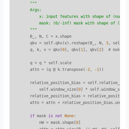
"""

        Args:

            x: input features with shape of (num_wi
            mask: (0/-inf) mask with shape of (num_
        """
        B_, N, C = x.shape

        qkv = self.qkv(x).reshape(B_, N, 
3
, self.n
        q, k, v = qkv[
0
], qkv[
1
], qkv[
2
]  
# make t
        q = q * self.scale

        attn = (q @ k.transpose(
-2
, 
-1
))

        relative_position_bias = self.relative_pos
            self.window_size[
0
] * self.window_size
        relative_position_bias = relative_position
        attn = attn + relative_position_bias.unsqu
if
 mask 
is
not
None
:

            nW = mask.shape[
0
]
