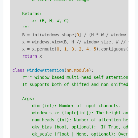
    Returns:

        x: (B, H, W, C)

    """
    B = int(windows.shape[
0
] / (H * W / window_size
    x = windows.view(B, H // window_size, W // win
    x = x.permute(
0
, 
1
, 
3
, 
2
, 
4
, 
5
).contiguous().v
return
 x

class
WindowAttention
(
nn.Module
):
r""" Window based multi-head self attention (W-
    It supports both of shifted and non-shifted win
    Args:

        dim (int): Number of input channels.

        window_size (tuple[int]): The height and wi
        num_heads (int): Number of attention heads.
        qkv_bias (bool, optional):  If True, add a 
        qk_scale (float | None, optional): Override