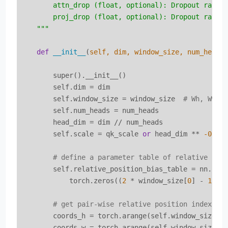
        attn_drop (float, optional): Dropout ratio 
        proj_drop (float, optional): Dropout ratio 
    """
def
__init__
(
self, dim, window_size, num_heads
        super().__init__()

        self.dim = dim

        self.window_size = window_size  
# Wh, Ww
        self.num_heads = num_heads

        head_dim = dim // num_heads

        self.scale = qk_scale 
or
 head_dim ** 
-0.5
# define a parameter table of relative pos
        self.relative_position_bias_table = nn.Para
            torch.zeros((
2
 * window_size[
0
] - 
1
) *
# get pair-wise relative position index fo
        coords_h = torch.arange(self.window_size[
0
]
        coords_w = torch.arange(self.window_size[
1
]