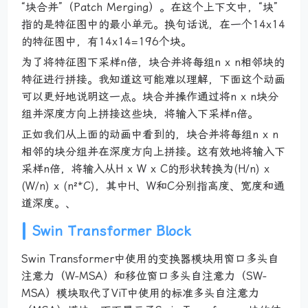
“块合并”（Patch Merging）。在这个上下文中，“块”
指的是特征图中的最小单元。换句话说，在一个14x14
的特征图中，有14x14=196个块。
为了将特征图下采样n倍，块合并将每组n x n相邻块的
特征进行拼接。我知道这可能难以理解，下面这个动画
可以更好地说明这一点。块合并操作通过将n x n块分
组并深度方向上拼接这些块，将输入下采样n倍。
正如我们从上面的动画中看到的，块合并将每组n x n
相邻的块分组并在深度方向上拼接。这有效地将输入下
采样n倍，将输入从H x W x C的形状转换为(H/n) x
(W/n) x (n²*C)，其中H、W和C分别指高度、宽度和通
道深度。、
Swin Transformer Block
Swin Transformer中使用的变换器模块用窗口多头自
注意力（W-MSA）和移位窗口多头自注意力（SW-
MSA）模块取代了ViT中使用的标准多头自注意力