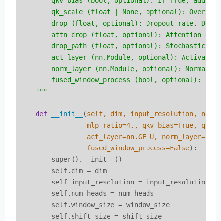
        qkv_bias (bool, optional): If True, add a l
        qk_scale (float | None, optional): Override
        drop (float, optional): Dropout rate. Defau
        attn_drop (float, optional): Attention drop
        drop_path (float, optional): Stochastic dep
        act_layer (nn.Module, optional): Activation
        norm_layer (nn.Module, optional): Normaliza
        fused_window_process (bool, optional): If T
    """
def
__init__
(
self, dim, input_resolution, num_
                 mlp_ratio=
4.
, qkv_bias=True, qk_s
                 act_layer=nn.GELU, norm_layer=nn.L
                 fused_window_process=False
):
        super().__init__()

        self.dim = dim

        self.input_resolution = input_resolution

        self.num_heads = num_heads

        self.window_size = window_size

        self.shift_size = shift_size
