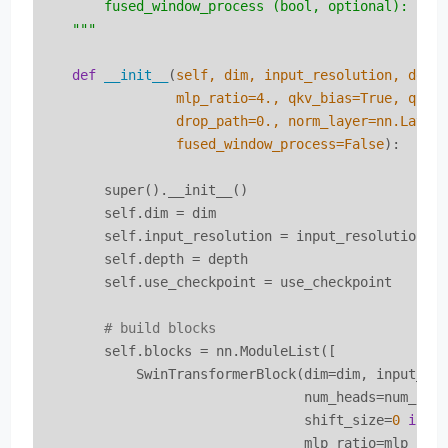
        fused_window_process (bool, optional): If T
    """
def
__init__
(
self, dim, input_resolution, depth
                 mlp_ratio=
4.
, qkv_bias=True, qk_s
                 drop_path=
0.
, norm_layer=nn.LayerN
                 fused_window_process=False
):
        super().__init__()

        self.dim = dim

        self.input_resolution = input_resolution

        self.depth = depth

        self.use_checkpoint = use_checkpoint

# build blocks
        self.blocks = nn.ModuleList([

            SwinTransformerBlock(dim=dim, input_res
                                 num_heads=num_head
                                 shift_size=
0
if
 (
                                 mlp_ratio=mlp_rati