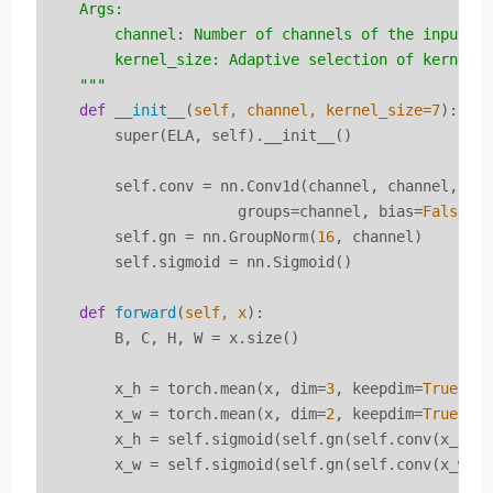
    Args:

        channel: Number of channels of the input fe
        kernel_size: Adaptive selection of kernel s
    """
def
__init__
(
self, channel, kernel_size=
7
):
        super(ELA, self).__init__()

        self.conv = nn.Conv1d(channel, channel, ke
                      groups=channel, bias=
False
)

        self.gn = nn.GroupNorm(
16
, channel)

        self.sigmoid = nn.Sigmoid()

def
forward
(
self, x
):
        B, C, H, W = x.size()

        x_h = torch.mean(x, dim=
3
, keepdim=
True
).vi
        x_w = torch.mean(x, dim=
2
, keepdim=
True
).vi
        x_h = self.sigmoid(self.gn(self.conv(x_h))
        x_w = self.sigmoid(self.gn(self.conv(x_w))