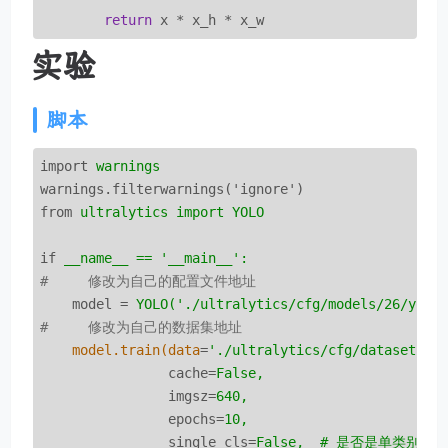
return
 x * x_h * x_w 
实验
脚本
import
warnings
warnings.filterwarnings('ignore')
from
ultralytics import YOLO
if
__name__ == '__main__':
#     修改为自己的配置文件地址
model
 = 
YOLO('./ultralytics/cfg/models/26/yolo
#     修改为自己的数据集地址
model.train(data
=
'./ultralytics/cfg/datasets/c
cache
=
False,
imgsz
=
640,
epochs
=
10,
single_cls
=
False,  # 是否是单类别检