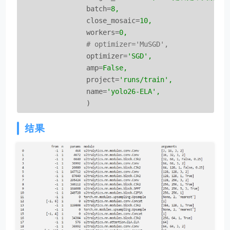
batch
=
8,
close_mosaic
=
10,
workers
=
0,
                # optimizer='MuSGD',  
optimizer
=
'SGD',
amp
=
False,
project
=
'runs/train',
name
=
'yolo26-ELA',
)
结果