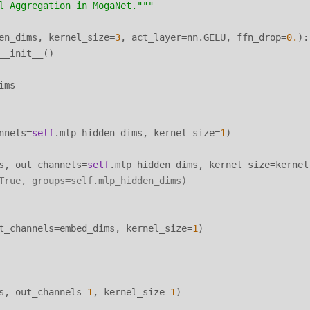
l Aggregation in MogaNet."
""
en_dims, kernel_size=
3
, act_layer=nn.GELU, ffn_drop=
0.
):

__init__()

ms

nnels=
self
.mlp_hidden_dims, kernel_size=
1
)

s, out_channels=
self
.mlp_hidden_dims, kernel_size=kernel_
True, groups=self.mlp_hidden_dims)
t_channels=embed_dims, kernel_size=
1
)

s, out_channels=
1
, kernel_size=
1
)
