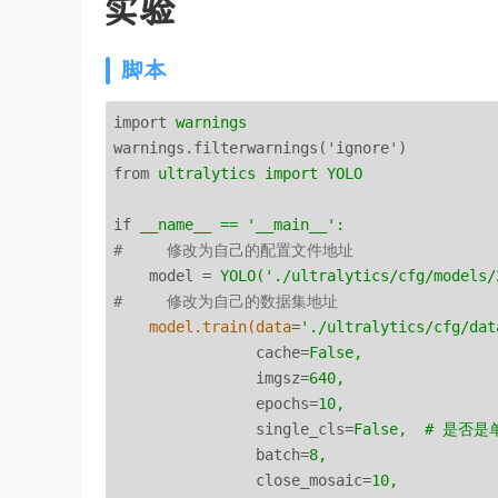
实验
脚本
import
warnings
warnings.filterwarnings('ignore')
from
ultralytics import YOLO
if
__name__ == '__main__':
#     修改为自己的配置文件地址
model
 = 
YOLO('./ultralytics/cfg/models/
#     修改为自己的数据集地址
model.train(data
=
'./ultralytics/cfg/dat
cache
=
False,
imgsz
=
640,
epochs
=
10,
single_cls
=
False,  # 是否
batch
=
8,
close_mosaic
=
10,