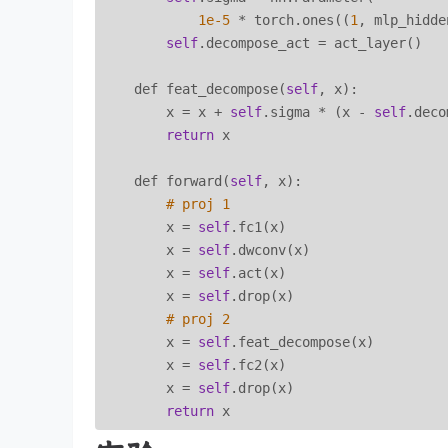
1e-5
 * torch.ones((
1
, mlp_hidde
self
.decompose_act = act_layer()

    def feat_decompose(
self
, x):

        x = x + 
self
.sigma * (x - 
self
.deco
return
 x

    def forward(
self
, x):

# proj 1
        x = 
self
.fc1(x)

        x = 
self
.dwconv(x)

        x = 
self
.act(x)

        x = 
self
.drop(x)

# proj 2
        x = 
self
.feat_decompose(x)

        x = 
self
.fc2(x)

        x = 
self
.drop(x)

return