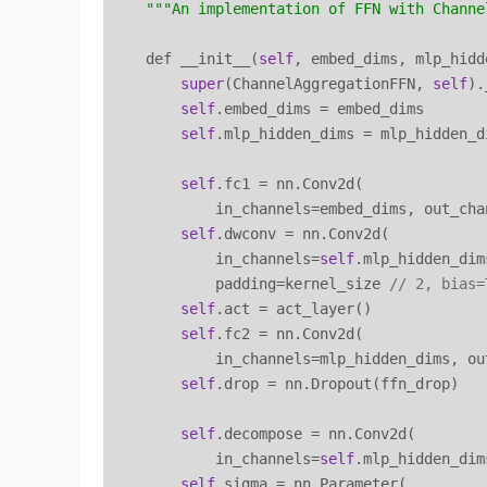
""
"An implementation of FFN with Channe
    def __init__(
self
, embed_dims, mlp_hidd
super
(ChannelAggregationFFN, 
self
).
self
.embed_dims = embed_dims

self
.mlp_hidden_dims = mlp_hidden_di
self
.fc1 = nn.Conv2d(

            in_channels=embed_dims, out_cha
self
.dwconv = nn.Conv2d(

            in_channels=
self
.mlp_hidden_dim
            padding=kernel_size 
// 2, bias=
self
.act = act_layer()

self
.fc2 = nn.Conv2d(

            in_channels=mlp_hidden_dims, ou
self
.drop = nn.Dropout(ffn_drop)

self
.decompose = nn.Conv2d(

            in_channels=
self
.mlp_hidden_dim
self
.sigma = nn.Parameter(
