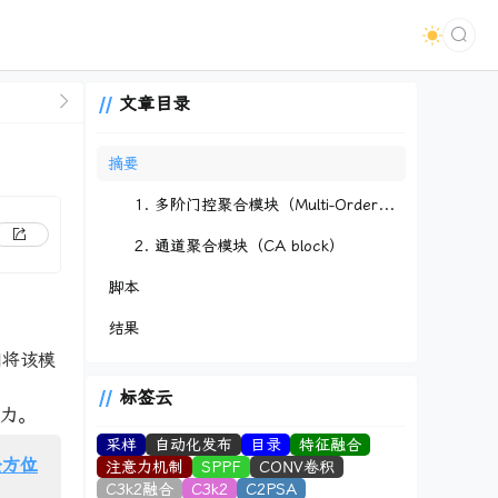
文章目录
摘要
1. 多阶门控聚合模块（Multi-Order Gated Aggregation）
2. 通道聚合模块（CA block）
脚本
结果
们将该模
标签云
潜力。
采样
自动化发布
目录
特征融合
全方位
注意力机制
SPPF
CONV卷积
C3k2融合
C3k2
C2PSA