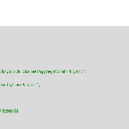
26/yolo26-ChannelAggregationFFN.yaml')
asets/coco8.yaml',
是单类别检测