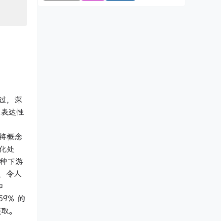
过，深
为表达性
 将概念
化处
多种下游
性、令人
和
59% 的
处获取。