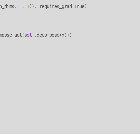
n_dims, 
1
, 
1
)), requires_grad=True)

mpose_act(
self
.decompose(x)))
