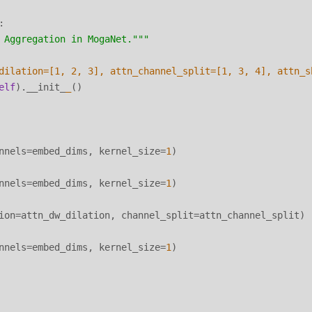
:
 Aggregation in MogaNet."
""
dilation=[
1
, 
2
, 
3
], attn_channel_split=[
1
, 
3
, 
4
], attn_s
elf
).__init_
_
()

nnels=embed_dims, kernel_size=
1
)

nnels=embed_dims, kernel_size=
1
)

ion=attn_dw_dilation, channel_split=attn_channel_split)

nnels=embed_dims, kernel_size=
1
)
