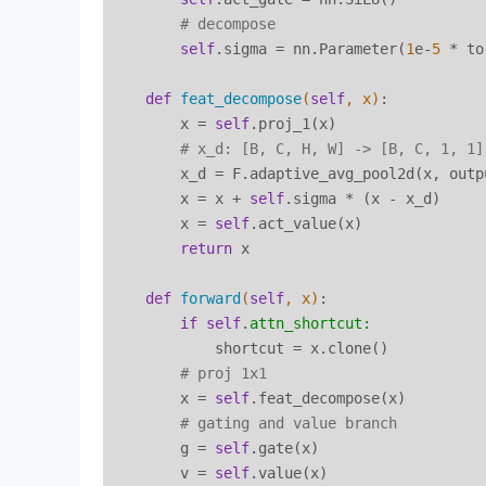
# decompose
self
.sigma = nn.Parameter(
1
e-
5
 * to
def
feat_decompose
(
self
, x)
:

        x = 
self
.proj_1(x)

# x_d: [B, C, H, W] -> [B, C, 1, 1]
        x_d = F.adaptive_avg_pool2d(x, outp
        x = x + 
self
.sigma * (x - x_d)

        x = 
self
.act_value(x)

return
 x

def
forward
(
self
, x)
:

if
self
.
attn_shortcut:
            shortcut = x.clone()

# proj 1x1
        x = 
self
.feat_decompose(x)

# gating and value branch
        g = 
self
.gate(x)

        v = 
self
.value(x)
