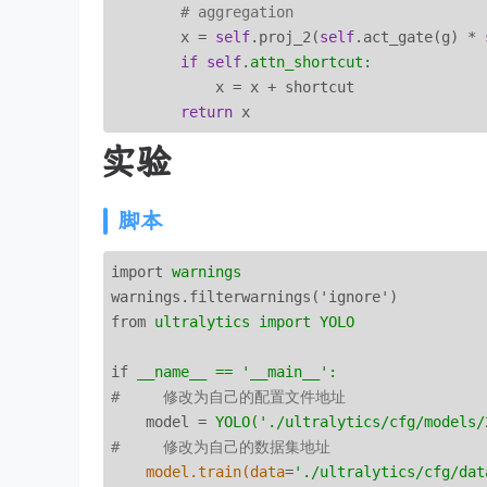
# aggregation
        x = 
self
.proj_2(
self
.act_gate(g) * 
if
self
.
attn_shortcut:
            x = x + shortcut

return
实验
脚本
import
warnings
warnings.filterwarnings('ignore')
from
ultralytics import YOLO
if
__name__ == '__main__':
#     修改为自己的配置文件地址
model
 = 
YOLO('./ultralytics/cfg/models/
#     修改为自己的数据集地址
model.train(data
=
'./ultralytics/cfg/dat