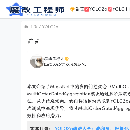
首页
YOLO26
YOLO1
主页
YOLO26
前言
魔改工程师
YOLO26
16
2026-7-5
本文介绍了MogaNet中的多阶门控聚合（MultiOrde
MultiOrderGatedAggregation模
征、减少信息冗余。我们将该模块集成到YOLO26
准测试中表现优异，将其MultiOrderGatedAg
效性和应用潜力。
文章目录：
YOLO26改进大全：卷积层、轻量化、