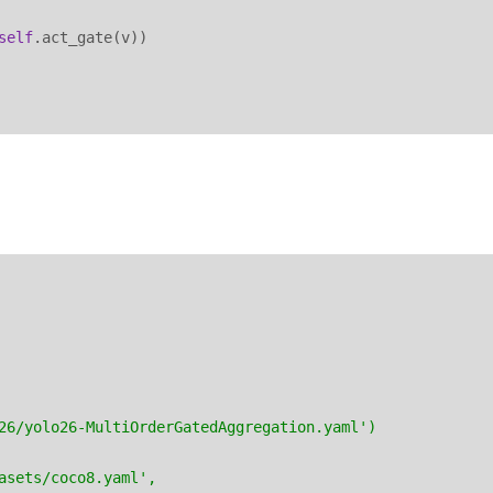
self
.act_gate(v))

26/yolo26-MultiOrderGatedAggregation.yaml')
asets/coco8.yaml',