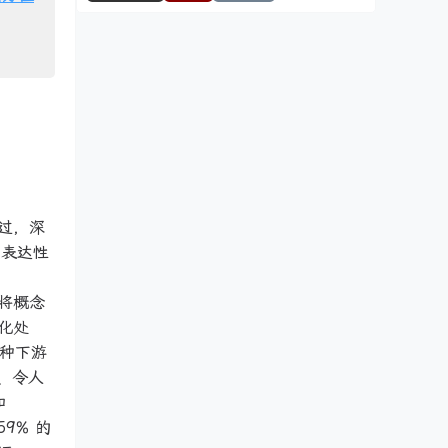
过，深
为表达性
 将概念
化处
多种下游
性、令人
和
59% 的