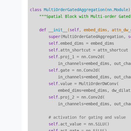
class
MultiOrderGatedAggregation
(
nn
.
Module
)
""
"Spatial Block with Multi-order Gated
def
__init__
(
self
, embed_dims, attn_dw_
super
(MultiOrderGatedAggregation, 
s
self
.embed_dims = embed_dims

self
.attn_shortcut = attn_shortcut

self
.proj_1 = nn.Conv2d(

            in_channels=embed_dims, out_cha
self
.gate = nn.Conv2d(

            in_channels=embed_dims, out_cha
self
.value = MultiOrderDWConv(

            embed_dims=embed_dims, dw_dilat
self
.proj_2 = nn.Conv2d(

            in_channels=embed_dims, out_cha
# activation for gating and value
self
.act_value = nn.SiLU()

self
.act_gate = nn.SiLU()
