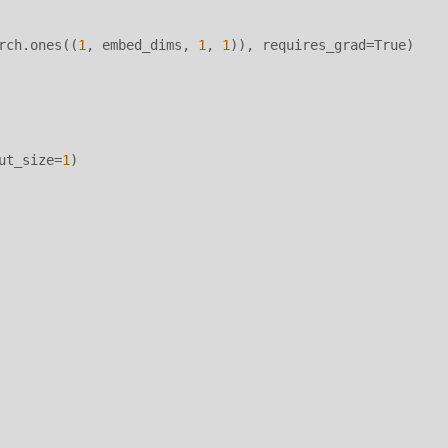
rch.ones((
1
, embed_dims, 
1
, 
1
)), requires_grad=True)

ut_size=
1
)
