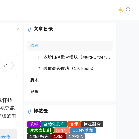
文章目录
摘要
1. 多阶门控聚合模块（Multi-Order Gated Aggregation）
2. 通道聚合模块（CA block）
脚本
结果
态选择特
个视觉基
标签云
了方法的有
采样
自动化发布
目录
特征融合
注意力机制
SPPF
CONV卷积
C3k2融合
C3k2
C2PSA
全方位