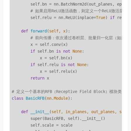
        self.bn = nn.BatchNorm2d(out_planes, eps=
1
# 如果启用ReLU激活函数，则定义一个ReLU激活层
        self.relu = nn.ReLU(inplace=
True
) 
if
 relu 
def
forward
(
self, x
):
# 前向传播：依次通过卷积层、批量归一化层（如果有）
        x = self.conv(x)

if
 self.bn 
is
not
None
:

            x = self.bn(x)

if
 self.relu 
is
not
None
:

            x = self.relu(x)

return
 x

# 定义一个基本的RFB（Receptive Field Block）模块类
class
BasicRFB
(
nn.Module
):
def
__init__
(
self, in_planes, out_planes, stri
        super(BasicRFB, self).__init__()

        self.scale = scale
