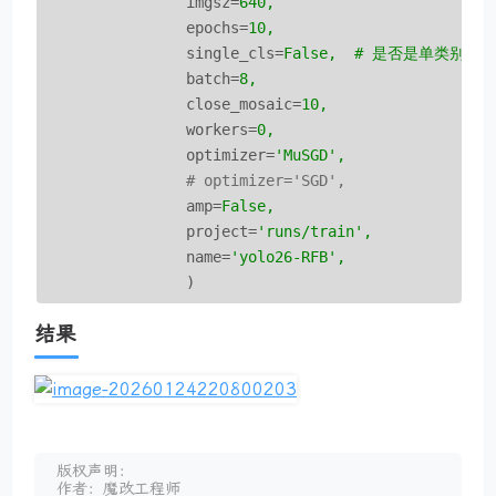
imgsz
=
640,
epochs
=
10,
single_cls
=
False,  # 是否是单类别检
batch
=
8,
close_mosaic
=
10,
workers
=
0,
optimizer
=
'MuSGD',  
                # optimizer='SGD',
amp
=
False,
project
=
'runs/train',
name
=
'yolo26-RFB',
)
结果
版权声明：
作者：魔改工程师