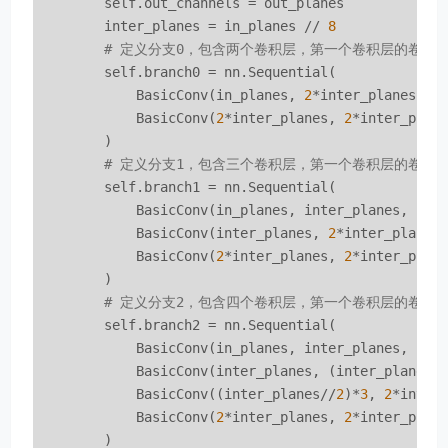
        self.out_channels = out_planes

        inter_planes = in_planes // 
8
# 定义分支0，包含两个卷积层，第一个卷积层的卷积核
        self.branch0 = nn.Sequential(

            BasicConv(in_planes, 
2
*inter_planes, k
            BasicConv(
2
*inter_planes, 
2
*inter_plan
        )

# 定义分支1，包含三个卷积层，第一个卷积层的卷积核大
        self.branch1 = nn.Sequential(

            BasicConv(in_planes, inter_planes, ker
            BasicConv(inter_planes, 
2
*inter_planes
            BasicConv(
2
*inter_planes, 
2
*inter_plan
        )

# 定义分支2，包含四个卷积层，第一个卷积层的卷积核大
        self.branch2 = nn.Sequential(

            BasicConv(in_planes, inter_planes, ker
            BasicConv(inter_planes, (inter_planes/
            BasicConv((inter_planes//
2
)*
3
, 
2
*inter
            BasicConv(
2
*inter_planes, 
2
*inter_plan
        )
