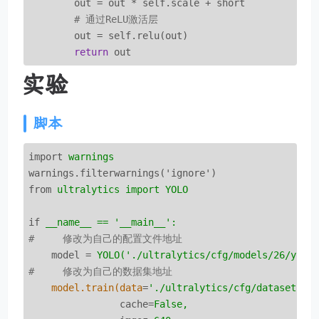
        out = out * self.scale + short

# 通过ReLU激活层
        out = self.relu(out)

return
 out
实验
脚本
import
warnings
warnings.filterwarnings('ignore')
from
ultralytics import YOLO
if
__name__ == '__main__':
#     修改为自己的配置文件地址
model
 = 
YOLO('./ultralytics/cfg/models/26/yolo
#     修改为自己的数据集地址
model.train(data
=
'./ultralytics/cfg/datasets/c
cache
=
False,