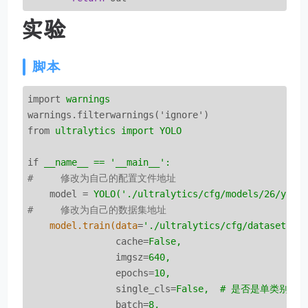
实验
脚本
import
warnings
warnings.filterwarnings('ignore')
from
ultralytics import YOLO
if
__name__ == '__main__':
#     修改为自己的配置文件地址
model
 = 
YOLO('./ultralytics/cfg/models/26/yolo
#     修改为自己的数据集地址
model.train(data
=
'./ultralytics/cfg/datasets/c
cache
=
False,
imgsz
=
640,
epochs
=
10,
single_cls
=
False,  # 是否是单类别检
batch
=
8,