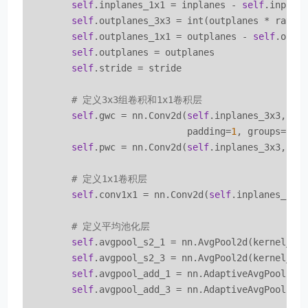
self
.inplanes_1x1 = inplanes - 
self
.inplane
self
.outplanes_3x3 = int(outplanes * ratio)
self
.outplanes_1x1 = outplanes - 
self
.outpl
self
.outplanes = outplanes

self
.stride = stride

# 定义3x3组卷积和1x1卷积层
self
.gwc = nn.Conv2d(
self
.inplanes_3x3, 
se
                             padding=
1
, groups=
2
, b
self
.pwc = nn.Conv2d(
self
.inplanes_3x3, 
se
# 定义1x1卷积层
self
.conv1x1 = nn.Conv2d(
self
.inplanes_1x1
# 定义平均池化层
self
.avgpool_s2_1 = nn.AvgPool2d(kernel_si
self
.avgpool_s2_3 = nn.AvgPool2d(kernel_si
self
.avgpool_add_1 = nn.AdaptiveAvgPool2d(
self
.avgpool_add_3 = nn.AdaptiveAvgPool2d(