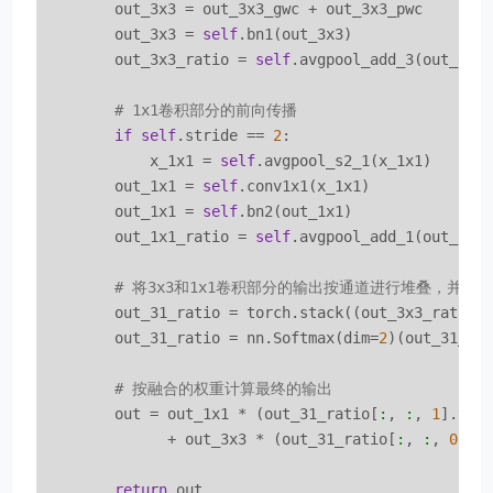
        out_3x3 = out_3x3_gwc + out_3x3_pwc

        out_3x3 = 
self
.bn1(out_3x3)

        out_3x3_ratio = 
self
.avgpool_add_3(out_3x3
# 1x1卷积部分的前向传播
if
self
.stride == 
2
:

            x_1x1 = 
self
.avgpool_s2_1(x_1x1)

        out_1x1 = 
self
.conv1x1(x_1x1)

        out_1x1 = 
self
.bn2(out_1x1)

        out_1x1_ratio = 
self
.avgpool_add_1(out_1x1
# 将3x3和1x1卷积部分的输出按通道进行堆叠，并应用S
        out_31_ratio = torch.stack((out_3x3_ratio,
        out_31_ratio = nn.Softmax(dim=
2
)(out_31_rat
# 按融合的权重计算最终的输出
        out = out_1x1 * (out_31_ratio[
:
, 
:
, 
1
].vie
              + out_3x3 * (out_31_ratio[
:
, 
:
, 
0
].v
return
 out