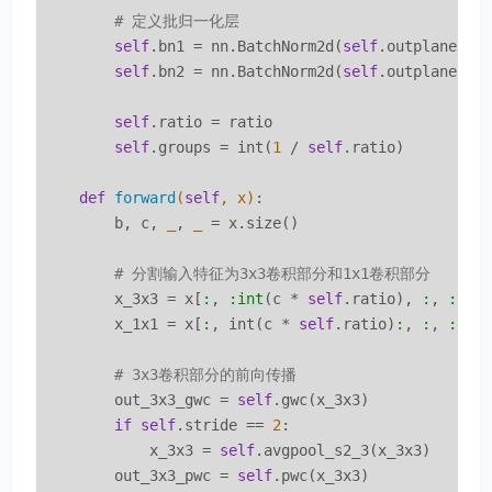
# 定义批归一化层
self
.bn1 = nn.BatchNorm2d(
self
.outplanes)

self
.bn2 = nn.BatchNorm2d(
self
.outplanes)

self
.ratio = ratio

self
.groups = int(
1
 / 
self
.ratio)

def
forward
(
self
, x)
:

        b, c, 
_
, 
_
 = x.size()

# 分割输入特征为3x3卷积部分和1x1卷积部分
        x_3x3 = x[
:
, 
:int
(c * 
self
.ratio), 
:
, 
:
]

        x_1x1 = x[
:
, int(c * 
self
.ratio)
:
, 
:
, 
:
]

# 3x3卷积部分的前向传播
        out_3x3_gwc = 
self
.gwc(x_3x3)

if
self
.stride == 
2
:

            x_3x3 = 
self
.avgpool_s2_3(x_3x3)

        out_3x3_pwc = 
self
.pwc(x_3x3)
