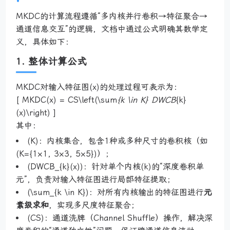
MKDC的计算流程遵循“多内核并行卷积→特征聚合→
通道信息交互”的逻辑，文档中通过公式明确其数学定
义，具体如下：
1. 整体计算公式
MKDC对输入特征图(x)的处理过程可表示为：
[ MKDC(x) = CS\left(\sum
{k \in K} DWCB
{k}
(x)\right) ]
其中：
(K)：内核集合，包含1种或多种尺寸的卷积核（如
(K={1×1, 3×3, 5×5})）；
(DWCB_{k}(x))：针对单个内核(k)的“深度卷积单
元”，负责对输入特征图进行局部特征提取；
(\sum_{k \in K})：对所有内核输出的特征图进行
元
素级求和
，实现多尺度特征聚合；
(CS)：通道洗牌（Channel Shuffle）操作，解决深