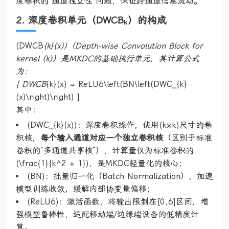
度卷积的“通道独立性”问题，保证跨通道信息流动。
2. 深度卷积单元（DWCBₖ）的构成
(DWCB
{k}(x))（Depth-wise Convolution Block for
kernel (k)）是MKDC的基础执行单元，其计算公式
为：
[ DWCB
{k}(x) = ReLU6\left(BN\left(DWC_{k}
(x)\right)\right) ]
其中：
(DWC_{k}(x))：深度卷积操作，使用(k×k)尺寸的卷
积核，
每个输入通道对应一个独立卷积核
（区别于标准
卷积的“多通道共享核”），计算量仅为标准卷积的
(\frac{1}{k^2 + 1})，是MKDC轻量化的核心；
(BN)：批量归一化（Batch Normalization），加速
模型训练收敛，缓解内部协变量偏移；
(ReLU6)：激活函数，将输出限制在[0,6]区间，增
强模型鲁棒性，适配移动端/边缘端设备的低精度计
算。