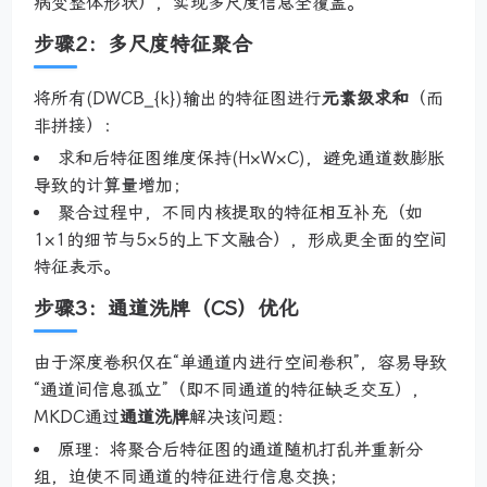
病变整体形状），实现多尺度信息全覆盖。
步骤2：多尺度特征聚合
将所有(DWCB_{k})输出的特征图进行
元素级求和
（而
非拼接）：
求和后特征图维度保持(H×W×C)，避免通道数膨胀
导致的计算量增加；
聚合过程中，不同内核提取的特征相互补充（如
1×1的细节与5×5的上下文融合），形成更全面的空间
特征表示。
步骤3：通道洗牌（CS）优化
由于深度卷积仅在“单通道内进行空间卷积”，容易导致
“通道间信息孤立”（即不同通道的特征缺乏交互），
MKDC通过
通道洗牌
解决该问题：
原理：将聚合后特征图的通道随机打乱并重新分
组，迫使不同通道的特征进行信息交换；