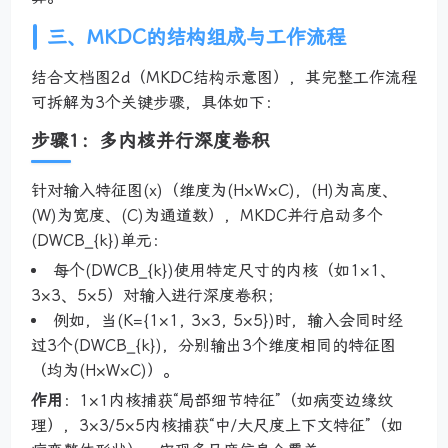
三、MKDC的结构组成与工作流程
结合文档图2d（MKDC结构示意图），其完整工作流程
可拆解为3个关键步骤，具体如下：
步骤1：多内核并行深度卷积
针对输入特征图(x)（维度为(H×W×C)，(H)为高度、
(W)为宽度、(C)为通道数），MKDC并行启动多个
(DWCB_{k})单元：
每个(DWCB_{k})使用特定尺寸的内核（如1×1、
3×3、5×5）对输入进行深度卷积；
例如，当(K={1×1, 3×3, 5×5})时，输入会同时经
过3个(DWCB_{k})，分别输出3个维度相同的特征图
（均为(H×W×C)）。
作用
：1×1内核捕获“局部细节特征”（如病变边缘纹
理），3×3/5×5内核捕获“中/大尺度上下文特征”（如