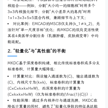
核组合——例如，分割“大小均一的细胞核”时用多个
3×3内核强化细节；分割“大小差异大的息肉”时用
1×1+3×3+5×5混合内核，兼顾细节与上下文；
对比案例：EMCAD的MSCB仅支持(k_1≠k_2)，无
法针对“单一尺度目标”优化；而MKDC的双向灵活性使
其在4类医学分割任务（乳腺肿瘤、皮肤病变等）中均
能适配。
2. “轻量化”与“高性能”的平衡
MKDC基于深度卷积构建，相比传统标准卷积或多分支
标准卷积，计算量大幅降低：
计算量对比：假设输入通道数为(C)、输出通道数为
(C)、内核尺寸为(k×k)，标准卷积的计算量为
(C×C×k×k×H×W)，而深度卷积的计算量为
(C×k×k×H×W)（仅为标准卷积的(\frac{1}{C})）；
性能保障：通过多内核并行与通道洗牌，MKDC在
降低计算量的同时，避免了“轻量化导致的特征表达能