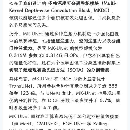
心在于我们设计的
多核深度可分离卷积模块（Multi-
Kernel Depth-wise Convolution Block, MKDC）
，
该模块能够通过多个卷积核有效处理图像，并捕捉复杂
的多尺度空间关系。
此外，MK-UNet 通过多种注意力机制进一步强化图像
中的显著特征，包括
通道注意力
、
空间注意力
以及
分组
门控注意力
。尽管 MK-UNet 的模型规模仅为
0.316M 参数
和
0.314G FLOPs
，但它不仅具有出色
的轻量化特性，还在六个医学图像二分类基准数据集上
实现了超越现有最先进方法（SOTA）的分割精度
。
具体而言，MK-UNet 在 DICE 分数上显著优于
TransUNet，所用参数量和计算量分别减少了近
333
倍和 123 倍
。与 UNeXt 相比，MK-UNet 也展现出更
优的分割性能，在 DICE 分数上最多提升了
6.7%
，同
时参数量减少了
4.7 倍
。
MK-UNet 同样在计算资源远低于其他近期轻量级模型
（如 MedT、CMUNeXt、EGE-UNet 和 Rolling-