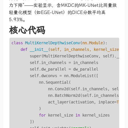
力下降”——实验显示，含MKDC的MK-UNet比同量级
轻量化模型（如EGE-UNet）的DICE分数平均高
5.93%。
核心代码
class
MultiKernelDepthwiseConv
(
nn.Module
):
def
__init__
(
self, in_channels, kernel_sizes, 
        super(MultiKernelDepthwiseConv, self).__ini
        self.in_channels = in_channels

        self.dw_parallel = dw_parallel

        self.dwconvs = nn.ModuleList([

            nn.Sequential(

                nn.Conv2d(self.in_channels, self.i
                nn.BatchNorm2d(self.in_channels),

                act_layer(activation, inplace=
True
)
            )

for
 kernel_size 
in
 kernel_sizes

        ])
