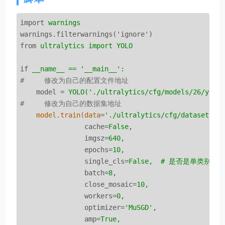
import
warnings
warnings.filterwarnings('ignore')
from
ultralytics import YOLO
if
__name__ == '__main__':
#     修改为自己的配置文件地址
model
 = 
YOLO('./ultralytics/cfg/models/26/yolo
#     修改为自己的数据集地址
model.train(data
=
'./ultralytics/cfg/datasets/c
cache
=
False,
imgsz
=
640,
epochs
=
10,
single_cls
=
False,  # 是否是单类别检
batch
=
8,
close_mosaic
=
10,
workers
=
0,
optimizer
=
'MuSGD',
amp
=
True,