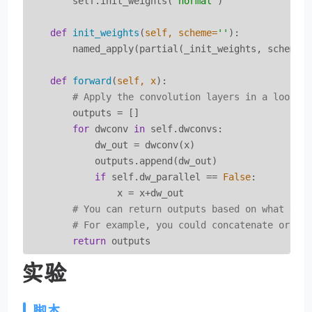
        self.init_weights(
'normal'
)

def
init_weights
(
self, scheme=
''
):
        named_apply(partial(_init_weights, scheme=s
def
forward
(
self, x
):
# Apply the convolution layers in a loop
        outputs = []

for
 dwconv 
in
 self.dwconvs:

            dw_out = dwconv(x)

            outputs.append(dw_out)

if
 self.dw_parallel == 
False
:

                x = x+dw_out

# You can return outputs based on what you
# For example, you could concatenate or ad
return
 outputs
实验
脚本