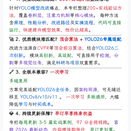
针对
YOLO模型改进
痛点，本专栏整理
200+实战验证方
法
，覆盖
卷积层
、
注意力机制
等
核心模块
。 每种方法
含
原理
、
性能分析
、
改进路径
及
实操流程
，
代码可直接
运行
，
快速提升模型效果
，
性价比超高
。
🚀 2. 优质模块难匹配？
顶会算法
+
YOLO26专属适配
改进方法源自
CVPR
等
顶会前沿算法
，结合
YOLO26二
次创新
。 模块
高创新
、
高适配
，可直接用于
检测
、
分
割
等
多视觉任务
，满足
科研
与
项目
双重需求。
🔗 3. 全版本兼容？
一次学习
多端复用
方案完美适配
YOLO26全任务
，因
架构同源
，可无缝迁
移至
YOLOv8
/
v10
/
v11
。
一次学习
多版通用
，大幅
降低
学习
与
时间成本
。
💎 4. 持续更新保障？
早订早享终身权益
专栏
每周更新 3-5 篇实战案例
，
97 分全网领跑
。
紧
跟 2026 最新动态
，
内容增值即涨价
，
早订更划算
。