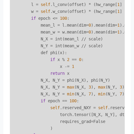
        l = 
self
.l_conv(offset) * (hw_range[
1
] - 
1
        w = 
self
.w_conv(offset) * (hw_range[
1
] - 
1
if
 epoch <= 
100
:

            mean_l = l.mean(dim=
0
).mean(dim=
1
).mea
            mean_w = w.mean(dim=
0
).mean(dim=
1
).mea
            N_X = int(mean_l // scale)

            N_Y = int(mean_w // scale)

            def phi(x):

if
 x % 
2
 == 
0
:

                    x -= 
1
return
 x

            N_X, N_Y = phi(N_X), phi(N_Y)

            N_X, N_Y = 
max
(N_X, 
3
), 
max
(N_Y, 
3
)

            N_X, N_Y = 
min
(N_X, 
7
), 
min
(N_Y, 
7
)

if
 epoch == 
100
:

self
.reserved_NXY = 
self
.reserved_N
                    torch.tensor([N_X, N_Y], dtype=
                    requires_grad=False

                )
