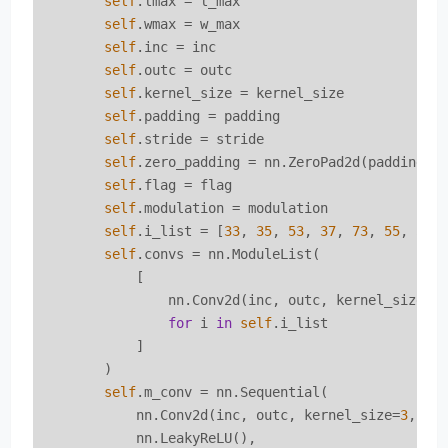
self
.lmax = l_max

self
.wmax = w_max

self
.inc = inc

self
.outc = outc

self
.kernel_size = kernel_size

self
.padding = padding

self
.stride = stride

self
.zero_padding = nn.ZeroPad2d(padding)

self
.flag = flag

self
.modulation = modulation

self
.i_list = [
33
, 
35
, 
53
, 
37
, 
73
, 
55
, 
57
,
self
.convs = nn.ModuleList(

            [

                nn.Conv2d(inc, outc, kernel_size=(
for
 i 
in
self
.i_list

            ]

        )

self
.m_conv = nn.Sequential(

            nn.Conv2d(inc, outc, kernel_size=
3
, pa
            nn.LeakyReLU(),
