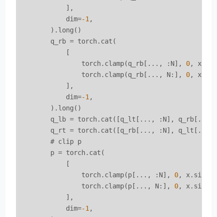
            ],

            dim=
-1
,

        ).long()

        q_rb = torch.cat(

            [

                torch.clamp(q_rb[..., :N], 
0
, x.si
                torch.clamp(q_rb[..., N:], 
0
, x.si
            ],

            dim=
-1
,

        ).long()

        q_lb = torch.cat([q_lt[..., :N], q_rb[...,
        q_rt = torch.cat([q_rb[..., :N], q_lt[...,
        # clip p

        p = torch.cat(

            [

                torch.clamp(p[..., :N], 
0
, x.size(
                torch.clamp(p[..., N:], 
0
, x.size(
            ],

            dim=
-1
,
