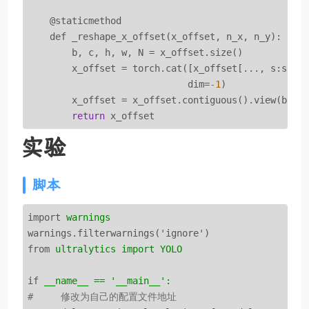
    @staticmethod

    def _reshape_x_offset(x_offset, n_x, n_y):

        b, c, h, w, N = x_offset.size()

        x_offset = torch.cat([x_offset[..., s:s + 
                             dim=
-1
)

        x_offset = x_offset.contiguous().view(b, c,
return
 x_offset
实验
脚本
import
warnings
warnings.filterwarnings('ignore')
from
ultralytics import YOLO
if
__name__ == '__main__':
#     修改为自己的配置文件地址