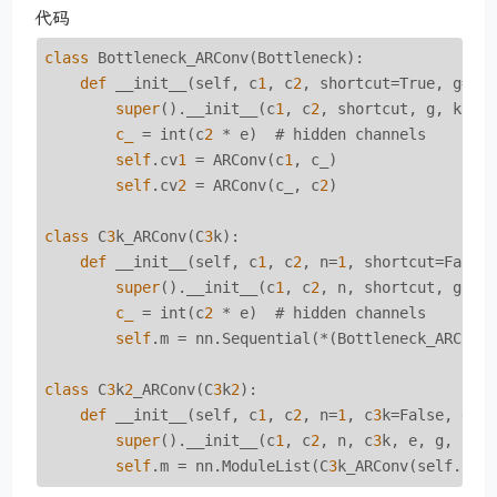
代码
class
 Bottleneck_ARConv(Bottleneck):

def
 __init__(self, c
1
, c
2
, shortcut=True, g=
1
,
super
().__init__(c
1
, c
2
, shortcut, g, k, e)
c_
 = int(c
2
 * e)  # hidden channels

self
.cv
1
 = ARConv(c
1
, c_)

self
.cv
2
 = ARConv(c_, c
2
)

class
 C
3
k_ARConv(C
3
k):

def
 __init__(self, c
1
, c
2
, n=
1
, shortcut=False
super
().__init__(c
1
, c
2
, n, shortcut, g, e,
c_
 = int(c
2
 * e)  # hidden channels

self
.m = nn.Sequential(*(Bottleneck_ARConv
class
 C
3
k
2
_ARConv(C
3
k
2
):

def
 __init__(self, c
1
, c
2
, n=
1
, c
3
k=False, e=
0
super
().__init__(c
1
, c
2
, n, c
3
k, e, g, shor
self
.m = nn.ModuleList(C
3
k_ARConv(self.c, 