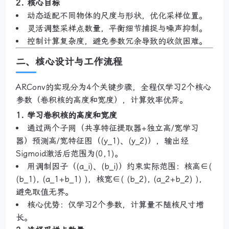
2. 核心目标
动态适配不同物体的尺度与形状，优化采样位置。
灵活调整采样点数量，平衡细节捕捉与噪声抑制。
控制计算复杂度，避免参数冗余导致的收敛困难。
二、核心设计与工作流程
ARConv的实现分为4个关键步骤，全程仅学习2个核心
参数（卷积核的高度和宽度），计算效率优异。
1. 学习卷积核的高度和宽度
通过两个子网（共享特征提取器+独立高/宽学习
器）预测高/宽特征图（(y_1)、(y_2)），输出经
Sigmoid激活后范围为(0,1)。
用调制因子（(a_i)、(b_i)）约束实际范围：核高∈(
(b_1), (a_1+b_1) )，核宽∈( (b_2), (a_2+b_2) )，
避免取值无界。
核心优势：仅学习2个参数，计算量不随核尺寸增
长。