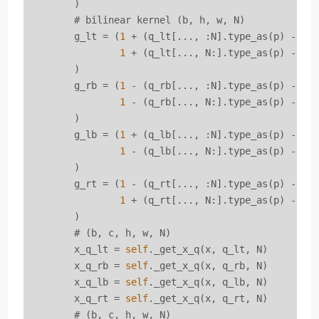
        )

        # bilinear kernel (b, h, w, N)

        g_lt = (
1
 + (q_lt[..., :N].type_as(p) - p[.
1
 + (q_lt[..., N:].type_as(p) - p[.
        )

        g_rb = (
1
 - (q_rb[..., :N].type_as(p) - p[.
1
 - (q_rb[..., N:].type_as(p) - p[.
        )

        g_lb = (
1
 + (q_lb[..., :N].type_as(p) - p[.
1
 - (q_lb[..., N:].type_as(p) - p[.
        )

        g_rt = (
1
 - (q_rt[..., :N].type_as(p) - p[.
1
 + (q_rt[..., N:].type_as(p) - p[.
        )

        # (b, c, h, w, N)

        x_q_lt = 
self
._get_x_q(x, q_lt, N)

        x_q_rb = 
self
._get_x_q(x, q_rb, N)

        x_q_lb = 
self
._get_x_q(x, q_lb, N)

        x_q_rt = 
self
._get_x_q(x, q_rt, N)

        # (b, c, h, w, N)
