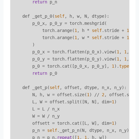
return
 p_n

    def _get_p_0(
self
, h, w, N, dtype):

        p_0_x, p_0_y = torch.meshgrid(

            torch.arange(
1
, h * 
self
.stride + 
1
, 
s
            torch.arange(
1
, w * 
self
.stride + 
1
, 
s
        )

        p_0_x = torch.flatten(p_0_x).view(
1
, 
1
, h,
        p_0_y = torch.flatten(p_0_y).view(
1
, 
1
, h,
        p_0 = torch.cat([p_0_x, p_0_y], 
1
).
type
(dty
return
 p_0

    def _get_p(
self
, offset, dtype, n_x, n_y):

        N, h, w = offset.size(
1
) // 
2
, offset.size
        L, W = offset.split([N, N], dim=
1
)

        L = L / n_x

        W = W / n_y

        offsett = torch.cat([L, W], dim=
1
)

        p_n = 
self
._get_p_n(N, dtype, n_x, n_y)

        p_n = p_n.
repeat
([
1
, 
1
, h, w])
