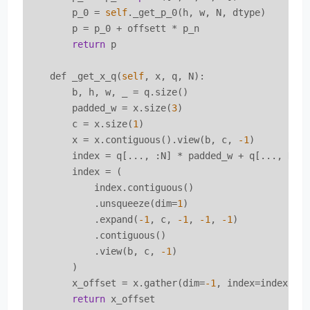
        p_0 = 
self
._get_p_0(h, w, N, dtype)

        p = p_0 + offsett * p_n

return
 p

    def _get_x_q(
self
, x, q, N):

        b, h, w, _ = q.size()

        padded_w = x.size(
3
)

        c = x.size(
1
)

        x = x.contiguous().view(b, c, 
-1
)

        index = q[..., :N] * padded_w + q[..., N:]

        index = (

            index.contiguous()

            .unsqueeze(dim=
1
)

            .expand(
-1
, c, 
-1
, 
-1
, 
-1
)

            .contiguous()

            .view(b, c, 
-1
)

        )

        x_offset = x.gather(dim=
-1
, index=index).co
return
 x_offset
