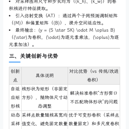
对采样图用尺寸和步长均为（(k_h)、(k_w)）的卷
积核进行特征提取。
引入仿射变换（AT）：通过两个子网预测调制矩阵
（(M)）和偏置矩阵（(B)），提升空间适应性。
最终输出：(y = (S \star SK) \odot M \oplus B)
（(\star)为卷积，(\odot)为逐元素乘法，(\oplus)为逐
元素加法）。
三、关键创新与优势
创新
对比优势（vs 传统/改进
具体说明
点
卷积）
自适
核形状为矩形（非固定
解决标准卷积“方形窗口
应矩
方形），随物体尺寸动
不匹配物体形状”的问题
形核
态调整
动态
采样点数量随核高宽均
优于可变形卷积（采样点
采样
值变化，避免固定数量
数量固定）和多尺度卷积