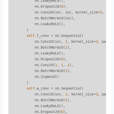
            nn.LeakyReLU(),

            nn.Dropout2d(
0
),

            nn.Conv2d(inc, inc, kernel_size=
3
, pad
            nn.BatchNorm2d(inc),

            nn.LeakyReLU(),

        )

self
.l_conv = nn.Sequential(

            nn.Conv2d(inc, 
1
, kernel_size=
3
, paddi
            nn.BatchNorm2d(
1
),

            nn.LeakyReLU(),

            nn.Dropout2d(
0
),

            nn.Conv2d(
1
, 
1
, 
1
),

            nn.BatchNorm2d(
1
),

            nn.Sigmoid()

        )

self
.w_conv = nn.Sequential(

            nn.Conv2d(inc, 
1
, kernel_size=
3
, paddi
            nn.BatchNorm2d(
1
),

            nn.LeakyReLU(),

            nn.Dropout2d(
0
),
