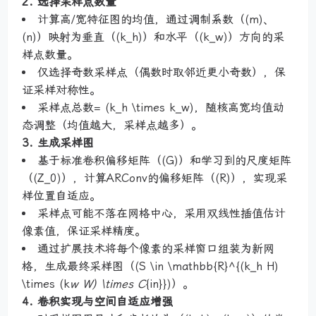
2. 选择采样点数量
计算高/宽特征图的均值，通过调制系数（(m)、
(n)）映射为垂直（(k_h)）和水平（(k_w)）方向的采
样点数量。
仅选择奇数采样点（偶数时取邻近更小奇数），保
证采样对称性。
采样点总数= (k_h \times k_w)，随核高宽均值动
态调整（均值越大，采样点越多）。
3. 生成采样图
基于标准卷积偏移矩阵（(G)）和学习到的尺度矩阵
（(Z_0)），计算ARConv的偏移矩阵（(R)），实现采
样位置自适应。
采样点可能不落在网格中心，采用双线性插值估计
像素值，保证采样精度。
通过扩展技术将每个像素的采样窗口组装为新网
格，生成最终采样图（(S \in \mathbb{R}^{(k_h H)
\times (k
w W) \times C
{in}})）。
4. 卷积实现与空间自适应增强