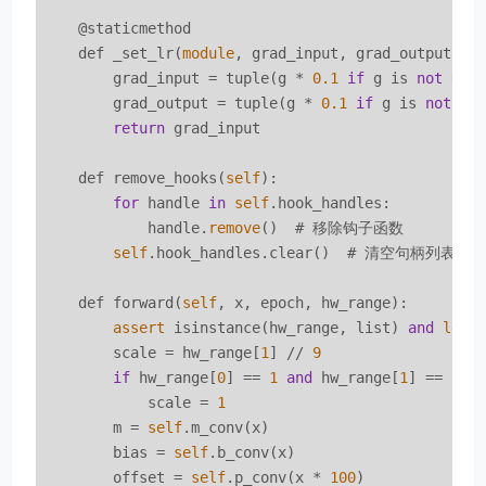
    @staticmethod

    def _set_lr(
module
, grad_input, grad_output):

        grad_input = tuple(g * 
0.1
if
 g is 
not
 Non
        grad_output = tuple(g * 
0.1
if
 g is 
not
 No
return
 grad_input

    def remove_hooks(
self
):

for
 handle 
in
self
.hook_handles:

            handle.
remove
()  # 移除钩子函数

self
.hook_handles.clear()  # 清空句柄列表

    def forward(
self
, x, epoch, hw_range):

assert
 isinstance(hw_range, list) 
and
len
(
        scale = hw_range[
1
] // 
9
if
 hw_range[
0
] == 
1
and
 hw_range[
1
] == 
3
:

            scale = 
1
        m = 
self
.m_conv(x)

        bias = 
self
.b_conv(x)

        offset = 
self
.p_conv(x * 
100
)
