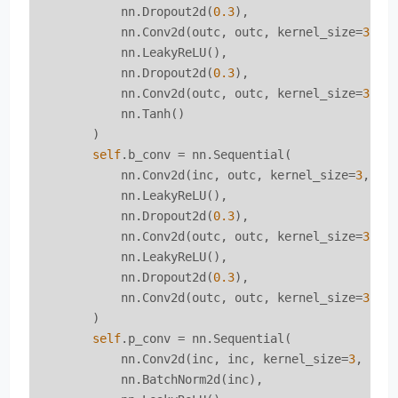
            nn.Dropout2d(
0.3
),

            nn.Conv2d(outc, outc, kernel_size=
3
, p
            nn.LeakyReLU(),

            nn.Dropout2d(
0.3
),

            nn.Conv2d(outc, outc, kernel_size=
3
, p
            nn.Tanh()

        )

self
.b_conv = nn.Sequential(

            nn.Conv2d(inc, outc, kernel_size=
3
, pa
            nn.LeakyReLU(),

            nn.Dropout2d(
0.3
),

            nn.Conv2d(outc, outc, kernel_size=
3
, p
            nn.LeakyReLU(),

            nn.Dropout2d(
0.3
),

            nn.Conv2d(outc, outc, kernel_size=
3
, p
        )

self
.p_conv = nn.Sequential(

            nn.Conv2d(inc, inc, kernel_size=
3
, pad
            nn.BatchNorm2d(inc),
