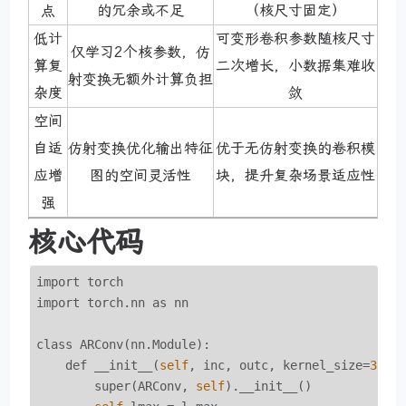
点
的冗余或不足
（核尺寸固定）
低计
可变形卷积参数随核尺寸
仅学习2个核参数，仿
算复
二次增长，小数据集难收
射变换无额外计算负担
杂度
敛
空间
自适
仿射变换优化输出特征
优于无仿射变换的卷积模
应增
图的空间灵活性
块，提升复杂场景适应性
强
核心代码
import torch

import torch.nn as nn

class ARConv(nn.Module):

    def __init__(
self
, inc, outc, kernel_size=
3
, p
        super(ARConv, 
self
).__init__()
