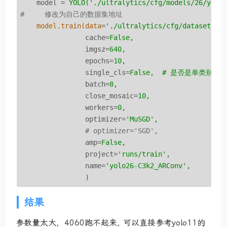
model
 = 
YOLO('./ultralytics/cfg/models/26/yolo
#     修改为自己的数据集地址
model.train(data
=
'./ultralytics/cfg/datasets/c
cache
=
False,
imgsz
=
640,
epochs
=
10,
single_cls
=
False,  # 是否是单类别检
batch
=
8,
close_mosaic
=
10,
workers
=
0,
optimizer
=
'MuSGD',  
                # optimizer='SGD',
amp
=
False,
project
=
'runs/train',
name
=
'yolo26-C3k2_ARConv',
)
结果
参数量太大，4060跑不起来, 可以直接参考yolo11的