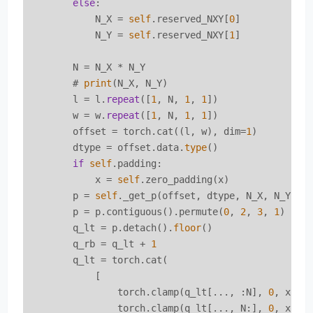
else
:

            N_X = 
self
.reserved_NXY[
0
]

            N_Y = 
self
.reserved_NXY[
1
]

        N = N_X * N_Y

        # 
print
(N_X, N_Y)

        l = l.
repeat
([
1
, N, 
1
, 
1
])

        w = w.
repeat
([
1
, N, 
1
, 
1
])

        offset = torch.cat((l, w), dim=
1
)

        dtype = offset.data.
type
()

if
self
.padding:

            x = 
self
.zero_padding(x)

        p = 
self
._get_p(offset, dtype, N_X, N_Y)  
        p = p.contiguous().permute(
0
, 
2
, 
3
, 
1
)  # 
        q_lt = p.detach().
floor
()

        q_rb = q_lt + 
1
        q_lt = torch.cat(

            [

                torch.clamp(q_lt[..., :N], 
0
, x.si
                torch.clamp(q_lt[..., N:], 
0
, x.si