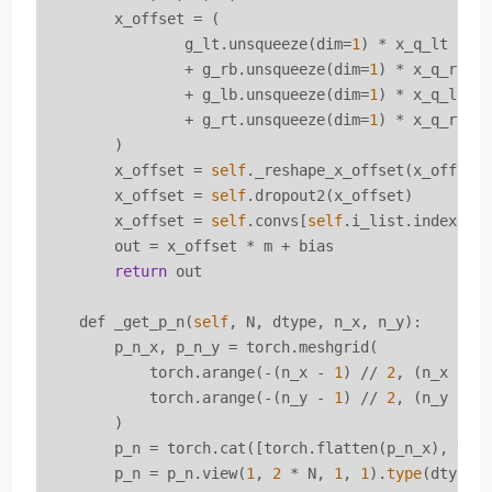
        x_offset = (

                g_lt.unsqueeze(dim=
1
) * x_q_lt

                + g_rb.unsqueeze(dim=
1
) * x_q_rb

                + g_lb.unsqueeze(dim=
1
) * x_q_lb

                + g_rt.unsqueeze(dim=
1
) * x_q_rt

        )

        x_offset = 
self
._reshape_x_offset(x_offset,
        x_offset = 
self
.dropout2(x_offset)

        x_offset = 
self
.convs[
self
.i_list.index(N_
        out = x_offset * m + bias

return
 out

    def _get_p_n(
self
, N, dtype, n_x, n_y):

        p_n_x, p_n_y = torch.meshgrid(

            torch.arange(-(n_x - 
1
) // 
2
, (n_x - 
1
            torch.arange(-(n_y - 
1
) // 
2
, (n_y - 
1
        )

        p_n = torch.cat([torch.flatten(p_n_x), tor
        p_n = p_n.view(
1
, 
2
 * N, 
1
, 
1
).
type
(dtype)
