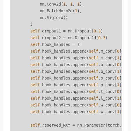
            nn.Conv2d(
1
, 
1
, 
1
),

            nn.BatchNorm2d(
1
),

            nn.Sigmoid()

        )

self
.dropout1 = nn.Dropout(
0.3
)

self
.dropout2 = nn.Dropout2d(
0.3
)

self
.hook_handles = []

self
.hook_handles.append(
self
.m_conv[
0
].re
self
.hook_handles.append(
self
.m_conv[
1
].re
self
.hook_handles.append(
self
.b_conv[
0
].re
self
.hook_handles.append(
self
.b_conv[
1
].re
self
.hook_handles.append(
self
.p_conv[
0
].re
self
.hook_handles.append(
self
.p_conv[
1
].re
self
.hook_handles.append(
self
.l_conv[
0
].re
self
.hook_handles.append(
self
.l_conv[
1
].re
self
.hook_handles.append(
self
.w_conv[
0
].re
self
.hook_handles.append(
self
.w_conv[
1
].re
self
.reserved_NXY = nn.Parameter(torch.ten