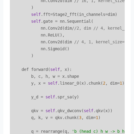
            nn.Conv2d(dim 
// 16, 1, kernel_size=1)
        )

self
.fft=Stage2_fft(in_channels=dim)

self
.gate = nn.Sequential(

            nn.Conv2d(dim
//2, dim // 4, kernel_siz
            nn.ReLU(),

            nn.Conv2d(dim 
// 4, 1, kernel_size=1
            nn.Sigmoid()

        )

    def forward(
self
, x):

        b, c, h, w = x.shape

        y, x = 
self
.linear_0(x).chunk(
2
, dim=
1
)

        y_d = 
self
.spr_sa(y)

        qkv = 
self
.qkv_dwconv(
self
.qkv(x))

        q, k, v = qkv.chunk(
3
, dim=
1
)

        q = rearrange(q, 
'b (head c) h w -> b head