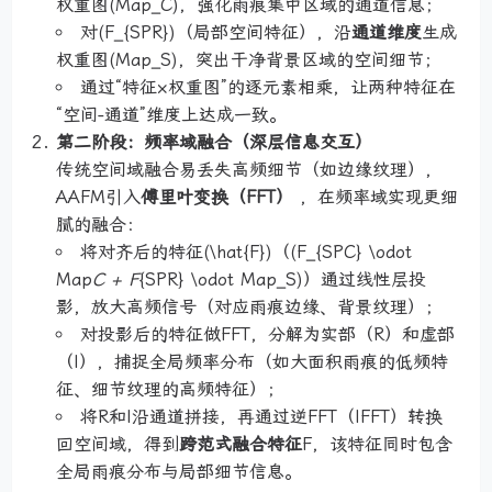
权重图(Map_C)，强化雨痕集中区域的通道信息；
对(F_{SPR})（局部空间特征），沿
通道维度
生成
权重图(Map_S)，突出干净背景区域的空间细节；
通过“特征×权重图”的逐元素相乘，让两种特征在
“空间-通道”维度上达成一致。
第二阶段：频率域融合（深层信息交互）
传统空间域融合易丢失高频细节（如边缘纹理），
AAFM引入
傅里叶变换（FFT）
，在频率域实现更细
腻的融合：
将对齐后的特征(\hat{F})（(F_{SPC} \odot
Map
C + F
{SPR} \odot Map_S)）通过线性层投
影，放大高频信号（对应雨痕边缘、背景纹理）；
对投影后的特征做FFT，分解为实部（R）和虚部
（I），捕捉全局频率分布（如大面积雨痕的低频特
征、细节纹理的高频特征）；
将R和I沿通道拼接，再通过逆FFT（IFFT）转换
回空间域，得到
跨范式融合特征
F，该特征同时包含
全局雨痕分布与局部细节信息。