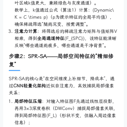
叶区域k值更大，兼顾绿色与灰度通道）。
数学上，k值通过公式（算法1）计算：(Dynamic\
K = C \times p)（p为提示特征的全局平均值），
确保稀疏筛选“随雨况变、按需调整”。
注意力计算
：将筛选后的稀疏注意力矩阵与值矩阵V
相乘，得到
全局通道特征
(F_{SPC})，该特征能清晰
反映“哪些通道雨痕多、哪些通道是干净背景”。
步骤2：SPR-SA——局部空间特征的“精细修
复”
SPR-SA的核心是“在空间维度上补细节、降成本”，通
过
CNN轻量化架构
近似自注意力，高效捕捉局部像素
关系：
局部特征压缩
：对输入特征图F先通过线性层投影，
再用3×3深度卷积（DWConv）捕捉局部像素关联，
得到局部特征图(F_L)（形状不变，但融入周边像素
信息）；