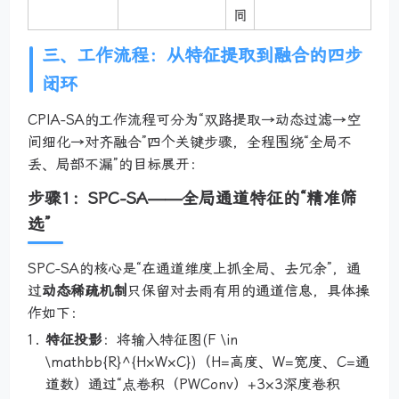
同
三、工作流程：从特征提取到融合的四步
闭环
CPIA-SA的工作流程可分为“双路提取→动态过滤→空
间细化→对齐融合”四个关键步骤，全程围绕“全局不
丢、局部不漏”的目标展开：
步骤1：SPC-SA——全局通道特征的“精准筛
选”
SPC-SA的核心是“在通道维度上抓全局、去冗余”，通
过
动态稀疏机制
只保留对去雨有用的通道信息，具体操
作如下：
特征投影
：将输入特征图(F \in
\mathbb{R}^{H×W×C})（H=高度、W=宽度、C=通
道数）通过“点卷积（PWConv）+3×3深度卷积