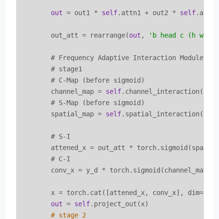
out
 = out1 * 
self
.attn1 + out2 * 
self
.attn
        out_att = rearrange(
out
, 
'b head c (h w) -
        # Frequency Adaptive Interaction Module (FA
        # stage1

        # C-Map (before sigmoid)

        channel_map = 
self
.channel_interaction(out_
        # S-Map (before sigmoid)

        spatial_map = 
self
.spatial_interaction(y_d)
        # S-I

        attened_x = out_att * torch.sigmoid(spatial
        # C-I

        conv_x = y_d * torch.sigmoid(channel_map)

        x = torch.cat([attened_x, conv_x], dim=
1
)

out
 = 
self
.project_out(x)

# stage 2