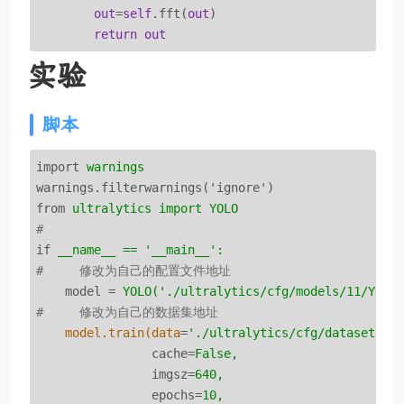
out
=
self
.fft(
out
)

return
out
实验
脚本
import
warnings
warnings.filterwarnings('ignore')
from
ultralytics import YOLO
# 
if
__name__ == '__main__':
#     修改为自己的配置文件地址
model
 = 
YOLO('./ultralytics/cfg/models/11/YOLO
#     修改为自己的数据集地址
model.train(data
=
'./ultralytics/cfg/datasets/c
cache
=
False,
imgsz
=
640,
epochs
=
10,