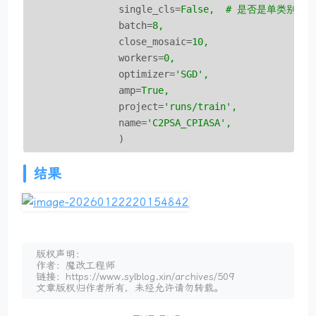
single_cls
=
False,  # 是否是单类别检
batch
=
8,
close_mosaic
=
10,
workers
=
0,
optimizer
=
'SGD',
amp
=
True,
project
=
'runs/train',
name
=
'C2PSA_CPIASA',
)
结果
版权声明：
作者：魔改工程师
链接：https://www.sylblog.xin/archives/509
文章版权归作者所有，未经允许请勿转载。