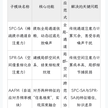
应
子模块名称
核心功能
解决的关键问题
范
式
全
SPC-SA（稀
提取全局通道依
传统通道注意力计
局-
疏提示通道自
赖，动态过滤无
算冗余、易受非雨
通
注意力）
效噪声
噪声干扰
道
局
SPR-SA（空
建模局部空间关
传统空间注意力计
部-
间像素细化自
系，修复细粒度
算成本高、局部细
空
注意力）
纹理
节捕捉弱
间
跨
AAFM（自适
对齐两种特征的
范
SPC-SA与SPR-
应对齐频率模
“信息维度”，实
式
SA的特征错位、
块）
现深度融合
协
知识差异