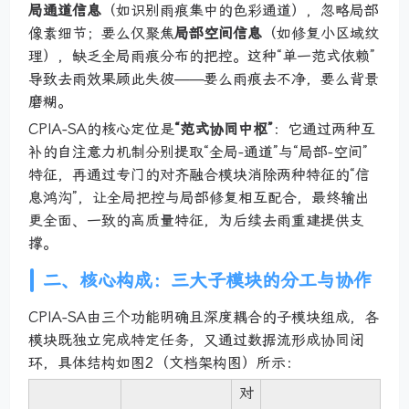
局通道信息
（如识别雨痕集中的色彩通道），忽略局部
像素细节；要么仅聚焦
局部空间信息
（如修复小区域纹
理），缺乏全局雨痕分布的把控。这种“单一范式依赖”
导致去雨效果顾此失彼——要么雨痕去不净，要么背景
磨糊。
CPIA-SA的核心定位是
“范式协同中枢”
：它通过两种互
补的自注意力机制分别提取“全局-通道”与“局部-空间”
特征，再通过专门的对齐融合模块消除两种特征的“信
息鸿沟”，让全局把控与局部修复相互配合，最终输出
更全面、一致的高质量特征，为后续去雨重建提供支
撑。
二、核心构成：三大子模块的分工与协作
CPIA-SA由三个功能明确且深度耦合的子模块组成，各
模块既独立完成特定任务，又通过数据流形成协同闭
环，具体结构如图2（文档架构图）所示：
对