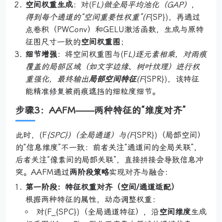
空间权重生成
：对(F
L)做全局平均池化（GAP），
得到每个通道的“空间重要性权重”(F
{SP})，再通过
点卷积（PWConv）和GELU激活函数，生成与原特
征图尺寸一致的
空间权重图
；
细节增强
：将空间权重图与(F
L)逐元素相乘，对雨痕
覆盖的局部区域（如文字边缘、树叶纹理）进行权
重强化，最终输出
局部空间特征
(F
{SPR})，该特征
能精准修复被雨痕遮挡的细粒度细节。
步骤3：AAFM——两种特征的“维度对齐”
此时，(F
{SPC})（全局通道）与(F
{SPR})（局部空间）
的“信息维度”不一致：前者关注“通道间的全局关联”，
后者关注“像素间的局部关联”，直接拼接会导致信息冲
突。AAFM通过
两阶段策略
实现对齐与融合：
第一阶段：特征权重对齐（空间/通道适配）
根据两种特征的属性，动态调整权重：
对(F_{SPC})（全局通道特征），沿
空间维度
生成