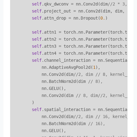
self
.qkv_dwconv = nn.Conv2d(dim
//2 * 3, di
self
.project_out = nn.Conv2d(dim, dim, ker
self
.attn_drop = nn.Dropout(
0.
)

self
.attn1 = torch.nn.Parameter(torch.tens
self
.attn2 = torch.nn.Parameter(torch.tens
self
.attn3 = torch.nn.Parameter(torch.tens
self
.attn4 = torch.nn.Parameter(torch.tens
self
.channel_interaction = nn.Sequential(

            nn.AdaptiveAvgPool2d(
1
),

            nn.Conv2d(dim
//2, dim // 8, kernel_siz
            nn.BatchNorm2d(dim 
// 8),
            nn.GELU(),

            nn.Conv2d(dim 
// 8, dim//2, kernel_siz
        )

self
.spatial_interaction = nn.Sequential(

            nn.Conv2d(dim
//2, dim // 16, kernel_si
            nn.BatchNorm2d(dim 
// 16),
            nn.GELU(),
