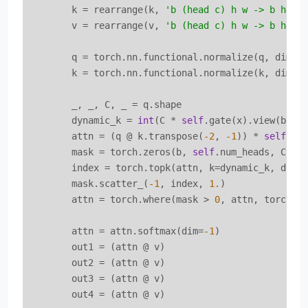
        k = rearrange(k, 
'b (head c) h w -> b head
        v = rearrange(v, 
'b (head c) h w -> b head
        q = torch.nn.functional.normalize(q, dim=
-
        k = torch.nn.functional.normalize(k, dim=
-
        _, _, C, _ = q.shape

        dynamic_k = 
int
(C * 
self
.gate(x).view(b, 
-
        attn = (q @ k.transpose(
-2
, 
-1
)) * 
self
.tem
        mask = torch.zeros(b, 
self
.num_heads, C, C,
        index = torch.topk(attn, k=dynamic_k, dim=
        mask.scatter_(
-1
, index, 
1.
)

        attn = torch.where(mask > 
0
, attn, torch.f
        attn = attn.softmax(dim=
-1
)

        out1 = (attn @ v)

        out2 = (attn @ v)

        out3 = (attn @ v)

        out4 = (attn @ v)
