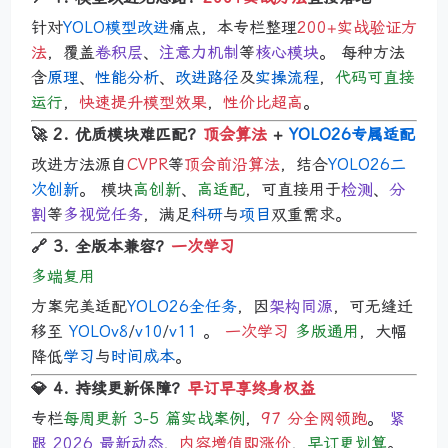
针对
YOLO模型改进
痛点，本专栏整理
200+实战验证方
法
，覆盖
卷积层
、
注意力机制
等
核心模块
。 每种方法
含
原理
、
性能分析
、
改进路径
及
实操流程
，
代码可直接
运行
，
快速提升模型效果
，
性价比超高
。
🚀 2. 优质模块难匹配？
顶会算法
+
YOLO26专属适配
改进方法源自
CVPR
等
顶会前沿算法
，结合
YOLO26二
次创新
。 模块
高创新
、
高适配
，可直接用于
检测
、
分
割
等
多视觉任务
，满足
科研
与
项目
双重需求。
🔗 3. 全版本兼容？
一次学习
多端复用
方案完美适配
YOLO26全任务
，因
架构同源
，可无缝迁
移至
YOLOv8
/
v10
/
v11
。
一次学习
多版通用
，大幅
降低
学习
与
时间成本
。
💎 4. 持续更新保障？
早订早享终身权益
专栏
每周更新 3-5 篇实战案例
，
97 分全网领跑
。
紧
跟 2026 最新动态
，
内容增值即涨价
，
早订更划算
。