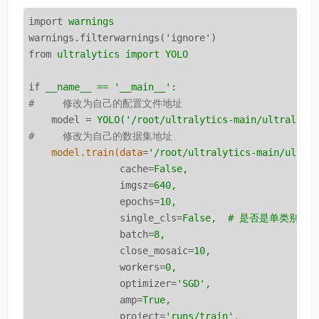
import
warnings
warnings.filterwarnings('ignore')
from
ultralytics import YOLO
if
__name__ == '__main__':
#     修改为自己的配置文件地址
model
 = 
YOLO('/root/ultralytics-main/ultralyti
#     修改为自己的数据集地址
model.train(data
=
'/root/ultralytics-main/ultra
cache
=
False,
imgsz
=
640,
epochs
=
10,
single_cls
=
False,  # 是否是单类别检
batch
=
8,
close_mosaic
=
10,
workers
=
0,
optimizer
=
'SGD',
amp
=
True,
project
=
'runs/train',