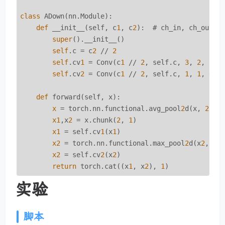
class
 ADown(nn.Module):

def
 __init__(self, c
1
, c
2
):  # ch_in, ch_out, s
super
().__init__()

self
.c = c
2
 // 
2
self
.cv
1
 = Conv(c
1
 // 
2
, self.c, 
3
, 
2
, 
1
)

self
.cv
2
 = Conv(c
1
 // 
2
, self.c, 
1
, 
1
, 
0
)

def
 forward(self, x):

x
 = torch.nn.functional.avg_pool
2
d(x, 
2
, 
1
x1
,x
2
 = x.chunk(
2
, 
1
)

x1
 = self.cv
1
(x
1
)

x2
 = torch.nn.functional.max_pool
2
d(x
2
, 
3
,
x2
 = self.cv
2
(x
2
)

return
 torch.cat((x
1
, x
2
), 
1
实验
脚本