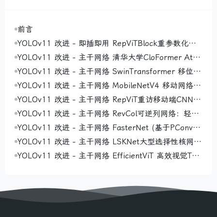
前言
YOLOv11 改进 - 即插即用 RepViTBlock重参数化视
觉Transformer块：结构重参数化技术破解训练推理效
YOLOv11 改进 - 主干网络 清华大学CloFormer Attn
率瓶颈，实现精度与速度兼得
Conv ：利用共享权重和上下文感知权重增强局部感
YOLOv11 改进 - 主干网络 SwinTransformer 移位窗
知，注意力机制与卷积的完美融合
口层次化视觉变换器：层次化特征提取增强多尺度目
YOLOv11 改进 - 主干网络 MobileNetV4 移动网络第
标感知，优化复杂场景检测
四版：通用倒瓶颈与移动注意力协同优化硬件效率，
YOLOv11 改进 - 主干网络 RepViT重访移动端CNN的
提升移动端检测适应性
ViT视角：轻量级设计分离Token与Channel混合器，
YOLOv11 改进 - 主干网络 RevCol可逆列网络：轻量
优化移动端实时检测
级多列设计破解特征信息丢失难题，提升小目标与密
YOLOv11 改进 - 主干网络 FasterNet (基于PConv部
集目标感知精度
分卷积的神经网络)：轻量级设计优化内存访问效率，
YOLOv11 改进 - 主干网络 LSKNet大型选择性核网
实现精度与速度双重提升
络：大核深度卷积与空间选择机制协同动态调整感受
YOLOv11 改进 - 主干网络 EfficientViT 高效视觉Tra
野，增强旋转目标检测
nsformer：硬件感知架构平衡全局感受野与局部细
节，提升模型适应性