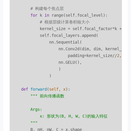
# 构建每个焦点层
for
 k 
in
 range(self.focal_level):

# 根据层级计算卷积核大小
            kernel_size = self.focal_factor*k + sel
            self.focal_layers.append(

                nn.Sequential(

                    nn.Conv2d(dim, dim, kernel_siz
                        padding=kernel_size//
2
, bi
                    nn.GELU(),

                    )

                )

def
forward
(
self, x
):
""" 前向传播函数

        Args:

            x: 形状为(B, H, W, C)的输入特征

        """
        B, nH, nW, C = x.shape
