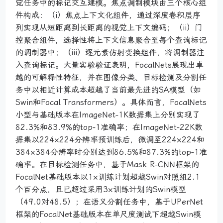
觉任务中的标记交互建模。焦点调制模块由三个核心组
件构成：（i）焦点上下文化组件，通过深度卷积层序
列实现从短距离到长距离的视觉上下文编码；（ii）门
控聚合组件，选择性将上下文信息聚合至每个查询标记
的调制器中；（iii）逐元素仿射变换组件，将调制器注
入查询标记。大量实验验证表明，FocalNets展现出卓
越的可解释性特征，并在图像分类、目标检测及分割任
务中以相近计算成本超越了当前最先进的SA模型（如
Swin和Focal Transformers）。具体而言，FocalNets
小型与基础版本在ImageNet-1K数据集上分别实现了
82.3%和83.9%的top-1准确率；在ImageNet-22K数
据集以224×224分辨率预训练后，微调至224×224和
384×384分辨率时分别达到86.5%和87.3%的top-1准
确率。在目标检测任务中，基于Mask R-CNN框架的
FocalNet基础版本以1×训练计划超越Swin对照组2.1
个百分点，且已超过采用3×训练计划的Swin模型
（49.0对48.5）；在语义分割任务中，基于UPerNet
框架的FocalNet基础版本在单尺度测试下超越Swin模