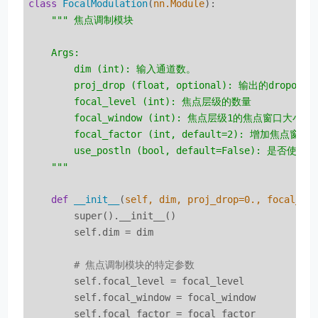
class
FocalModulation
(
nn.Module
):
""" 焦点调制模块

    Args:

        dim (int): 输入通道数。

        proj_drop (float, optional): 输出的dropo
        focal_level (int): 焦点层级的数量

        focal_window (int): 焦点层级1的焦点窗口大小

        focal_factor (int, default=2): 增加焦点窗口
        use_postln (bool, default=False): 是否
    """
def
__init__
(
self, dim, proj_drop=
0.
, focal_le
        super().__init__()

        self.dim = dim

# 焦点调制模块的特定参数
        self.focal_level = focal_level

        self.focal_window = focal_window

        self.focal_factor = focal_factor
