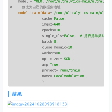
model
 = 
YOLO('/root/ultralytics-main/ultralyti
#     修改为自己的数据集地址
model.train(data
=
'/root/ultralytics-main/ultra
cache
=
False,
imgsz
=
640,
epochs
=
10,
single_cls
=
False,  # 是否是单类别检
batch
=
8,
close_mosaic
=
10,
workers
=
0,
optimizer
=
'SGD',
amp
=
True,
project
=
'runs/train',
name
=
'FocalModulation',
)
结果