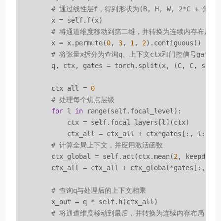
# 通过线性层f，得到形状为(B, H, W, 2*C + 焦
        x = self.f(x)

# 将通道维度移动到第二维，并转换为连续内存布局
        x = x.permute(
0
, 
3
, 
1
, 
2
).contiguous()

# 将张量x拆分为查询q、上下文ctx和门控信号gates
        q, ctx, gates = torch.split(x, (C, C, self
        ctx_all = 
0
# 处理每个焦点层级
for
 l 
in
 range(self.focal_level):          
            ctx = self.focal_layers[l](ctx)

            ctx_all = ctx_all + ctx*gates[:, l:l+
1
]
# 计算全局上下文，并应用激活函数
        ctx_global = self.act(ctx.mean(
2
, keepdim=
        ctx_all = ctx_all + ctx_global*gates[:,self
# 查询q与处理后的上下文相乘
        x_out = q * self.h(ctx_all)

# 将通道维度移动到最后，并转换为连续内存布局