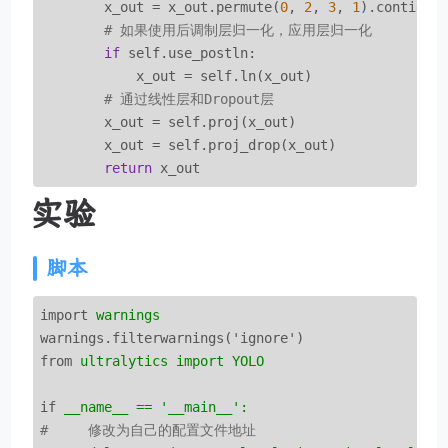
        x_out = x_out.permute(
0
, 
2
, 
3
, 
1
).contiguou
# 如果使用后调制层归一化，应用层归一化
if
 self.use_postln:

            x_out = self.ln(x_out)            

# 通过线性层和Dropout层
        x_out = self.proj(x_out)

        x_out = self.proj_drop(x_out)

return
 x_out
实验
脚本
import
warnings
warnings.filterwarnings('ignore')
from
ultralytics import YOLO
if
__name__ == '__main__':
#     修改为自己的配置文件地址