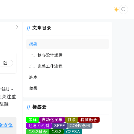
文章目录
摘要
一、核心设计逻辑
二、完整工作流程
脚本
结果
统U -
性关注重
征融
标签云
采样
自动化发布
目录
特征融合
头全方位
注意力机制
SPPF
CONV卷积
C3k2融合
C3k2
C2PSA