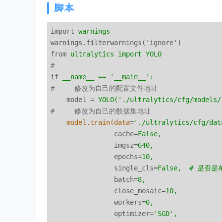
脚本
import
warnings
warnings.filterwarnings('ignore')
from
ultralytics import YOLO
# 
if
__name__ == '__main__':
#     修改为自己的配置文件地址
model
 = 
YOLO('./ultralytics/cfg/models/
#     修改为自己的数据集地址
model.train(data
=
'./ultralytics/cfg/dat
cache
=
False,
imgsz
=
640,
epochs
=
10,
single_cls
=
False,  # 是否
batch
=
8,
close_mosaic
=
10,
workers
=
0,
optimizer
=
'SGD',