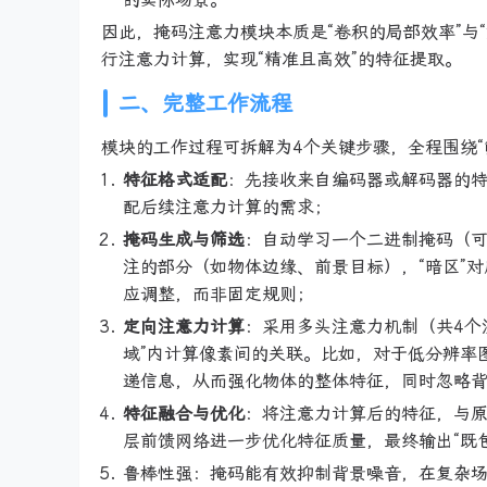
因此，掩码注意力模块本质是“卷积的局部效率”与
行注意力计算，实现“精准且高效”的特征提取。
二、完整工作流程
模块的工作过程可拆解为4个关键步骤，全程围绕“筛
特征格式适配
：先接收来自编码器或解码器的
配后续注意力计算的需求；
掩码生成与筛选
：自动学习一个二进制掩码（可
注的部分（如物体边缘、前景目标），“暗区”
应调整，而非固定规则；
定向注意力计算
：采用多头注意力机制（共4个
域”内计算像素间的关联。比如，对于低分辨率
递信息，从而强化物体的整体特征，同时忽略
特征融合与优化
：将注意力计算后的特征，与原
层前馈网络进一步优化特征质量，最终输出“既
鲁棒性强：掩码能有效抑制背景噪音，在复杂场景（