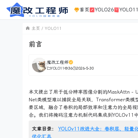
首页
YOLO26
YOLO1
主页
YOLO11
前言
魔改工程师
YOLO11
36
2026-5-30
本文提出了用于低分辨率图像分割的MaskAttn -
Net类模型难以捕捉全局关联，Transform
要区域，融合了卷积的局部效率和注意力的全局视
合。我们将掩码注意力机制代码集成到YOLOv11
文章目录：
YOLOv11改进大全：卷积层、轻量化
优化汇总