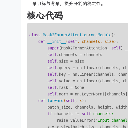
景目标与背景，提升分割的稳定性。
核心代码
class
Mask2FormerAttention
(
nn
.
Module
):
def
__init__
(
self
, channels, size)
:

super
(Mask2FormerAttention, 
self
)._
self
.channels = channels

self
.size = size

self
.query = nn.Linear(channels, cha
self
.key = nn.Linear(channels, chann
self
.value = nn.Linear(channels, cha
self
.mask = None

self
.norm = nn.LayerNorm([channels])
def
forward
(
self
, x)
:

        batch_size, channels, height, width 
if
 channels != 
self
.
channels:
            raise ValueError(
"Input channel
        x = x.view(batch_size, channels, he