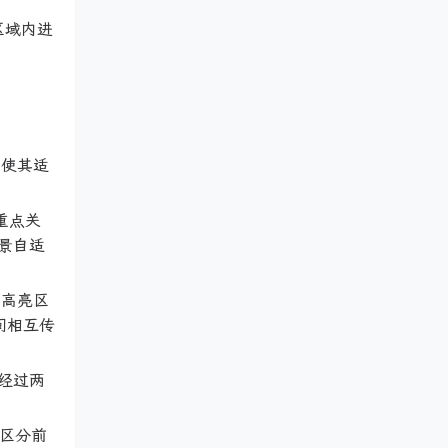
区域内进
，使其适
重点关
景自适
“高亮区
间相互传
经过两
准区分前