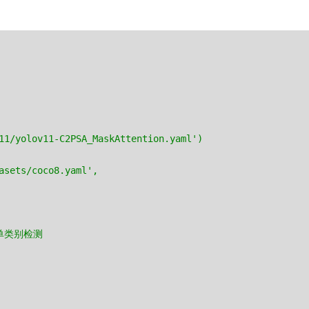
11/yolov11-C2PSA_MaskAttention.yaml')
asets/coco8.yaml',
是单类别检测