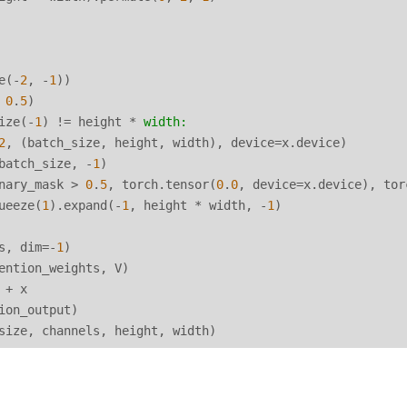
e(-
2
, -
1
))

 
0
.
5
)

ize(-
1
) != height * 
width:
2
, (batch_size, height, width), device=x.device)

batch_size, -
1
)

nary_mask > 
0
.
5
, torch.tensor(
0
.
0
, device=x.device), tor
ueeze(
1
).expand(-
1
, height * width, -
1
)

s, dim=-
1
)

ention_weights, V)

+ x

ion_output)
