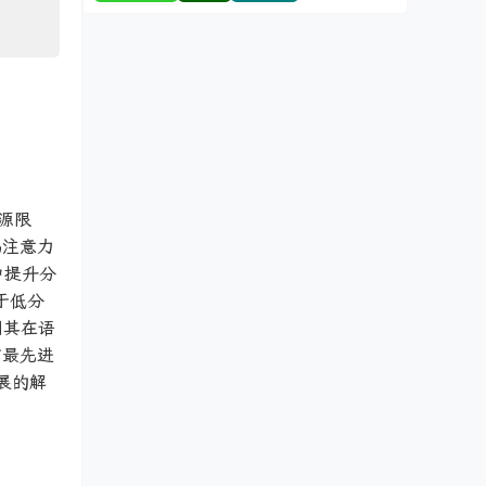
源限
码注意力
中提升分
于低分
明其在语
前最先进
展的解