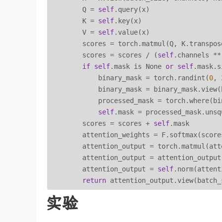
        Q = 
self
.query(x)

        K = 
self
.key(x)

        V = 
self
.value(x)

        scores = torch.matmul(Q, K.transpos
        scores = scores / (
self
.channels **
if
self
.mask is None 
or
self
.mask.s
            binary_mask = torch.randint(
0
, 
            binary_mask = binary_mask.view(
            processed_mask = torch.where(bi
self
.mask = processed_mask.unsq
        scores = scores + 
self
.mask

        attention_weights = F.softmax(score
        attention_output = torch.matmul(att
        attention_output = attention_output 
        attention_output = 
self
.norm(attent
return
实验