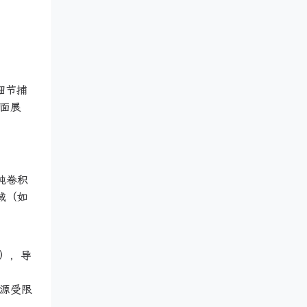
细节捕
方面展
纯卷积
域（如
），导
资源受限