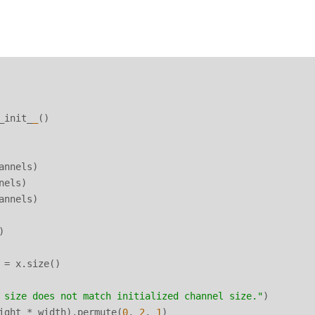
_init_
_
()

nnels)

els)

nnels)



= x.size()

 size does not match initialized channel size."
)

ight * width).permute(
0
, 
2
, 
1
)
