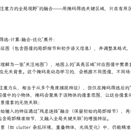
“注意力的全局视野”的融合——用掩码筛选关键区域，只在有用
选-计算-融合-优化”展开：
特征图（包含图像的局部细节和初步语义信息），并调整其格式
理解为一张“关注地图”），地图上的“高亮区域”对应图像中需要
对应无关背景。这个掩码是动态学习的，会根据不同图像、不同场
注意力头，相当于从多个角度捕捉特征），但仅在掩码筛选后的
图像中的小物体，掩码会聚焦于该物体的像素范围，让这些像素
背景像素的无效关联；
始输入的特征通过“残差连接”融合（保留初始的局部细节），再
包含局部精准细节，又融入全局关键关联”的增强特征。
如 clutter 杂乱环境、重叠物体、光线变化）中，仍能精