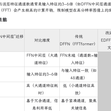
而该层特征通道数通常是输入特征的3~6倍（如DFFN中间层通
（FFT）会产生极高的计算开销，限制模型在高分辨率图像上的
性能
改
FN中间层”迁移
传统
对比维度
EDF
DFFN（FFTformer）
FFN中间层（大通
FFN末端（通道数=输
道特征）
入特征）
与输入特征一致（如
输入特征的3~6倍
48通道）
高（大通道特征耗
低（小通道特征高
时）
效）
基于冗余通道，信
基于紧凑通道，聚焦
息利用率低
关键信息