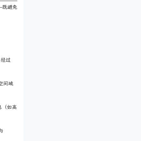
—既避免
再经过
空间域
息（如高
与