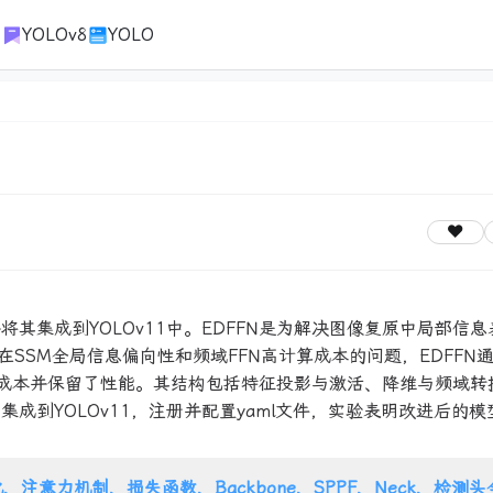
1
YOLOv8
YOLO
将其集成到YOLOv11中。EDFFN是为解决图像复原中局部信息
SSM全局信息偏向性和频域FFN高计算成本的问题，EDFFN
算成本并保留了性能。其结构包括特征投影与激活、降维与频域转
集成到YOLOv11，注册并配置yaml文件，实验表明改进后的模
、注意力机制、损失函数、Backbone、SPPF、Neck、检测