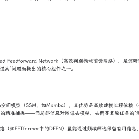
omain-based Feedforward Network（高效判别频域前馈网络），是
本过高”问题而提出的核心组件之一。
空间模型（SSM，如Mamba），其优势是高效建模长程依赖（
的精准捕捉——而局部信息对图像去模糊、去雨等复原任务的“
（如FFTformer中的DFFN）虽能通过频域筛选保留有用信息