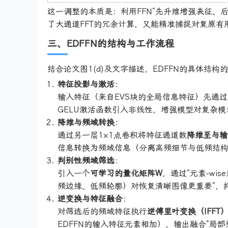
这一调整的本质是：利用FFN“先升维增强表征、
了大通道FFT的冗余计算，又能精准捕捉对复原
三、EDFFN的结构与工作流程
结合论文图1(d)及文字描述，EDFFN的具体结
特征投影与激活
：
输入特征（来自EVS块的全局信息特征）先通过
GELU激活函数引入非线性，增强模型对复杂
降维与频域转换
：
通过另一层1×1点卷积将特征通道数
降维至与输
信息转换为频域信息（分离高频细节与低频结
判别性频域筛选
：
引入一个
可学习的量化矩阵W
，通过“元素-w
频边缘、低频轮廓）对恢复清晰图像更重要”，
逆变换与特征融合
：
对筛选后的频域特征执行
逆傅里叶变换（IFFT
EDFFN的输入特征元素相加），输出融合“局