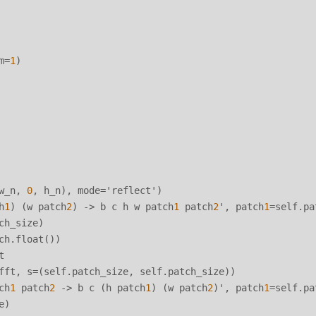
m=
1
)

w_n, 
0
, h_n), mode='reflect')

h
1
) (w patch
2
) -> b c h w patch
1
 patch
2
', patch
1
=self.pa
ch_size)

ch.float())



fft, s=(self.patch_size, self.patch_size))

ch
1
 patch
2
 -> b c (h patch
1
) (w patch
2
)', patch
1
=self.pa
)
