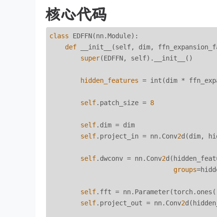
核心代码
class
 EDFFN(nn.Module):

def
 __init__(self, dim, ffn_expansion_f
super
(EDFFN, self).__init__()

hidden_features
 = int(dim * ffn_exp
self
.patch_size = 
8
self
.dim = dim

self
.project_in = nn.Conv
2
d(dim, hi
self
.dwconv = nn.Conv
2
d(hidden_feat
groups
=hidd
self
.fft = nn.Parameter(torch.ones(
self
.project_out = nn.Conv
2
d(hidden