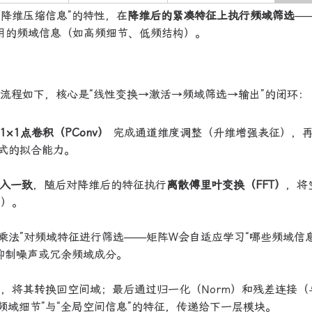
后降维压缩信息”的特性，在
降维后的紧凑特征上执行频域筛选
—
有用的频域信息（如高频细节、低频结构）。
构的流程如下，核心是“线性变换→激活→频域筛选→输出”的闭环：
1×1点卷积（PConv）
完成通道维度调整（升维增强表征），
模式的拟合能力。
入一致
，随后对降维后的特征执行
离散傅里叶变换（FFT）
，将
构）。
ise乘法”对频域特征进行筛选——矩阵W会自适应学习“哪些频域信
抑制噪声或冗余频域成分。
）
，将其转换回空间域；最后通过归一化（Norm）和残差连接（
部频域细节”与“全局空间信息”的特征，传递给下一层模块。