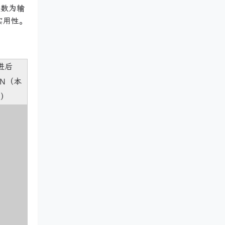
道数为输
实用性。
进后
FN（本
文）