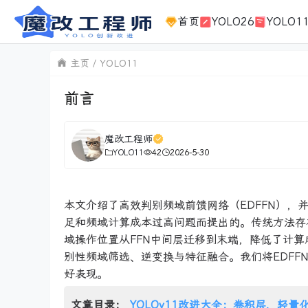
首页
YOLO26
YOLO1
主页
YOLO11
前言
魔改工程师
YOLO11
42
2026-5-30
本文介绍了高效判别频域前馈网络（EDFFN），并
足和频域计算成本过高问题而提出的。传统方法存在
域操作位置从FFN中间层迁移到末端，降低了计
别性频域筛选、逆变换与特征融合。我们将EDFFN
好表现。
文章目录：
YOLOv11改进大全：卷积层、轻量化