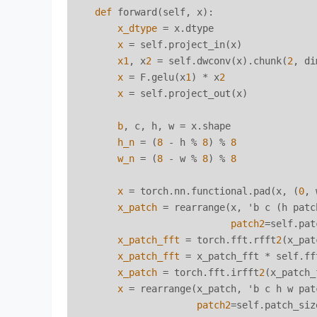
def
 forward(self, x):

x_dtype
 = x.dtype

x
 = self.project_in(x)

x1
, x
2
 = self.dwconv(x).chunk(
2
, di
x
 = F.gelu(x
1
) * x
2
x
 = self.project_out(x)

b
, c, h, w = x.shape

h_n
 = (
8
 - h % 
8
) % 
8
w_n
 = (
8
 - w % 
8
) % 
8
x
 = torch.nn.functional.pad(x, (
0
, 
x_patch
 = rearrange(x, 'b c (h patc
patch2
=self.pat
x_patch_fft
 = torch.fft.rfft
2
(x_pat
x_patch_fft
 = x_patch_fft * self.fft
x_patch
 = torch.fft.irfft
2
(x_patch_
x
 = rearrange(x_patch, 'b c h w pat
patch2
=self.patch_size