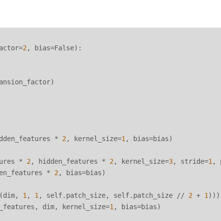
actor=
2
, bias=False):

ansion_factor)

dden_features * 
2
, kernel_size=
1
, bias=bias)

ures * 
2
, hidden_features * 
2
, kernel_size=
3
, stride=
1
, 
en_features * 
2
, bias=bias)

(dim, 
1
, 
1
, self.patch_size, self.patch_size // 
2
 + 
1
)))

_features, dim, kernel_size=
1
, bias=bias)
