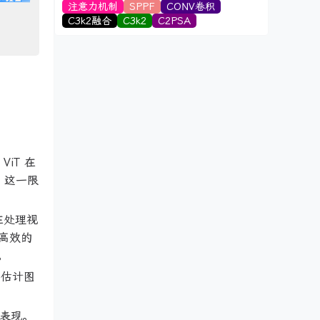
注意力机制
SPPF
CONV卷积
C3k2融合
C3k2
C2PSA
iT 在
，这一限
在处理视
高效的
。
确估计图
能表现。