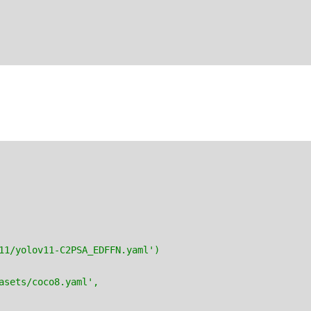
11/yolov11-C2PSA_EDFFN.yaml')
asets/coco8.yaml',