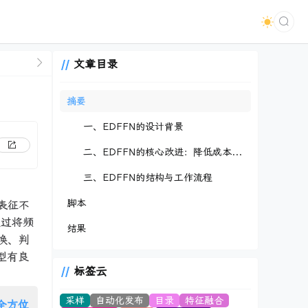
文章目录
摘要
一、EDFFN的设计背景
二、EDFFN的核心改进：降低成本，保留性能
三、EDFFN的结构与工作流程
脚本
表征不
通过将频
结果
换、判
型有良
标签云
采样
自动化发布
目录
特征融合
头全方位