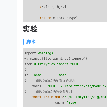
x
=x[:,:,:h,:w]

return
实验
脚本
import
warnings
warnings.filterwarnings('ignore')
from
ultralytics import YOLO
# 
if
__name__ == '__main__':
#     修改为自己的配置文件地址
model
 = 
YOLO('./ultralytics/cfg/models/
#     修改为自己的数据集地址
model.train(data
=
'./ultralytics/cfg/dat
cache
=
False,