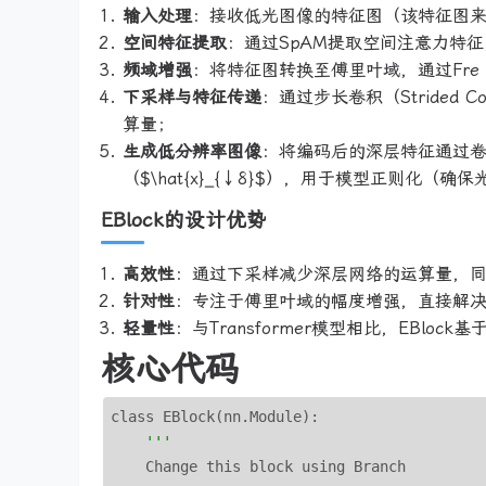
输入处理
：接收低光图像的特征图（该特征图
空间特征提取
：通过SpAM提取空间注意力特
频域增强
：将特征图转换至傅里叶域，通过Fre 
下采样与特征传递
：通过步长卷积（Strided
算量；
生成低分辨率图像
：将编码后的深层特征通过卷
（$\hat{x}_{↓8}$），用于模型正则化（
EBlock的设计优势
高效性
：通过下采样减少深层网络的运算量，
针对性
：专注于傅里叶域的幅度增强，直接解
轻量性
：与Transformer模型相比，EBl
核心代码
class EBlock(nn.Module):

'''
    Change this block using Branch
