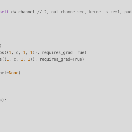
self
.dw_channel 
// 2, out_channels=c, kernel_size=1, pad
)

os((
1
, c, 
1
, 
1
)), requires_grad=True)

s((
1
, c, 
1
, 
1
)), requires_grad=True)

nel=
None
)

):
