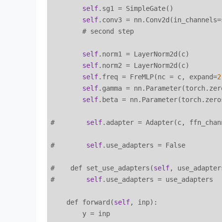
self
.sg1 = SimpleGate()

self
.conv3 = nn.Conv2d(in_channels=
        # second step

self
.norm1 = LayerNorm2d(c)

self
.norm2 = LayerNorm2d(c)

self
.freq = FreMLP(nc = c, expand=
2
self
.gamma = nn.Parameter(torch.zer
self
.beta = nn.Parameter(torch.zero
#        
self
.adapter = Adapter(c, ffn_chan
#        
self
.use_adapters = False

#    def set_use_adapters(
self
, use_adapters
#        
self
.use_adapters = use_adapters

    def forward(
self
, inp):

        y = inp
