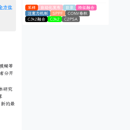
头全方位
采样
自动化发布
目录
特征融合
注意力机制
SPPF
CONV卷积
C3k2融合
C3k2
C2PSA
模糊等
者分开
本研究
算
得了新的最