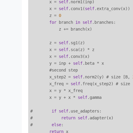
        x = 
self
.norm1(inp)

        x = 
self
.conv1(
self
.extra_conv(x))

        z = 
0
for
 branch 
in
self
.branches:

            z += branch(x)

        z = 
self
.sg1(z)

        x = 
self
.sca(z) * z

        x = 
self
.conv3(x)

        y = inp + 
self
.beta * x

        #second step

        x_step2 = 
self
.norm2(y) # size [B, 
        x_freq = 
self
.freq(x_step2) # size 
        x = y * x_freq 

        x = y + x * 
self
.gamma

#        
if
self
.use_adapters:

#            
return
self
.adapter(x)

#        
else
:

return