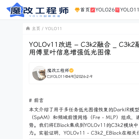
首页
YOLO26
YOLO1
主页
YOLO11
YOLOv11改进 – C3k2融合 _ C3k
用傅里叶信息增强低光图像
魔改工程师
YOLO11
49
2026-2-9
# 前言
本文介绍了用于多任务低光图像恢复的DarkIR模型中
（SpAM）和频域前馈网络（Fre - MLP）
势。我们将EBlock集成到YOLOv11的C3k2模
力。实验证明，YOLOv11 - C3k2_EBlock在