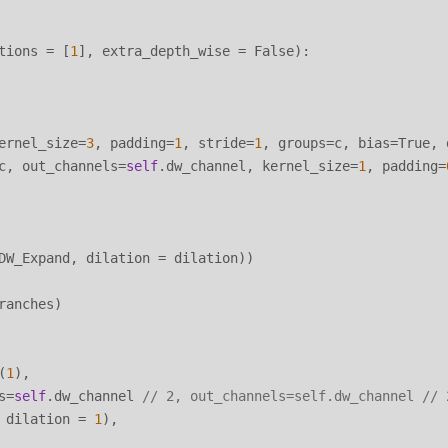
tions = [
1
], extra_depth_wise = False):

ernel_size=
3
, padding=
1
, stride=
1
, groups=c, bias=True, 
c, out_channels=
self
.dw_channel, kernel_size=
1
, padding=
DW_Expand, dilation = dilation))

ranches)

(
1
),

s=
self
.dw_channel 
// 2, out_channels=self.dw_channel // 
 dilation = 
1
),  
