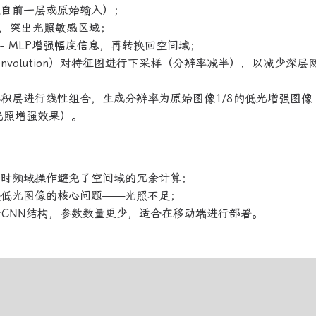
来自前一层或原始输入）；
征，突出光照敏感区域；
- MLP增强幅度信息，再转换回空间域；
 Convolution）对特征图进行下采样（分辨率减半），以减少深
积层进行线性组合，生成分辨率为原始图像1/8的低光增强图像
确保光照增强效果）。
同时频域操作避免了空间域的冗余计算；
决低光图像的核心问题——光照不足；
ock基于CNN结构，参数数量更少，适合在移动端进行部署。