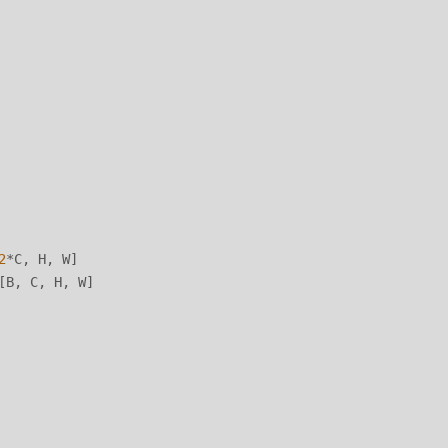
2
*C, H, W]

[B, C, H, W]
