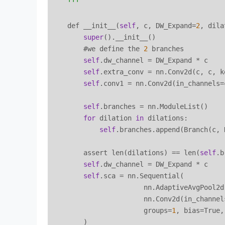
'''
    def __init__(
self
, c, DW_Expand=
2
, dila
super
().__init__()

        #we define the 
2
 branches

self
.dw_channel = DW_Expand * c 

self
.extra_conv = nn.Conv2d(c, c, k
self
.conv1 = nn.Conv2d(in_channels=
self
.branches = nn.ModuleList()

for
 dilation 
in
 dilations:

self
.branches.append(Branch(c, 
        assert len(dilations) == len(
self
.b
self
.dw_channel = DW_Expand * c 

self
.sca = nn.Sequential(

                       nn.AdaptiveAvgPool2d
                       nn.Conv2d(in_channel
                       groups=
1
, bias=True,
        )
