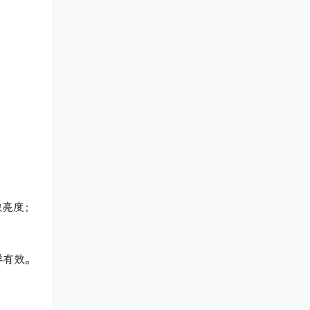
像亮度；
样有效。