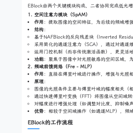
EBlock由两个关键模块构成，二者协同完成低光
1. 空间注意力模块（SpAM）
作用
：提取图像的空间特征，为后续的频域增
结构
：
基于NAFBlock的反向残差块（Inverted Re
采用简化的通道注意力（SCA），通过对通道
运用门控机制（而非传统激活函数），更灵活
功能
：聚焦于图像中对光照敏感的空间区域，
2. 频域前馈网络（Fre - MLP）
作用
：直接在傅里叶域进行操作，增强与光照
原理
：
图像的光照条件主要与傅里叶域的幅度相关（
通过快速傅里叶变换（FFT）将图像从空间域
对幅度进行增强处理（如调整对比度、抑制噪声
优势
：相较于空间域操作（如通道MLP），频
EBlock的工作流程