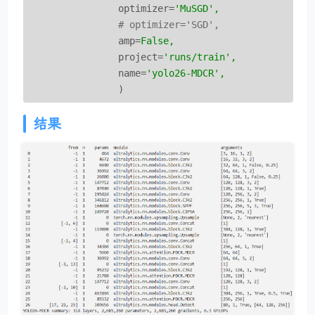
optimizer
=
'MuSGD',  
                # optimizer='SGD',
amp
=
False,
project
=
'runs/train',
name
=
'yolo26-MDCR',
)
结果