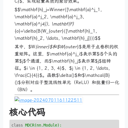
C}$，实现轻量高效的聚合效果。
$$\mathbf{h}_j=Winner([\mathbf{a}^j_1,
\mathbf{a}^j_2, \mathbf{a}^j_3,
\mathbf{a}^j
4]), \mathbf{F}
{o}=\delta(B(W_{outer}([\mathbf{h}_1,
\mathbf{h}_2, \ldots, \mathbf{h}_j])))$$
其中，$W
{inner}$和$W
{outer}$是用于点卷积的权
重矩阵。这里，$\mathbf{a}^j_i$表示第$i$个头的
第$j$个通道，而$\mathbf{h}_j$表示第$j$组特
征。$i \in {1, 2, 3, 4}$，$j \in {1, 2, \ldots,
\frac{C}{4}}$。函数$\delta()$和$\mathcal{B}
()$分别对应于整流线性单元（ReLU）和批量归一化
（BN）。
核心代码
class
MDCR(nn.Module):