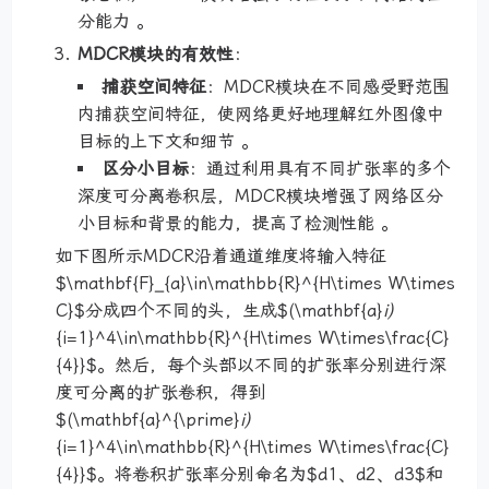
分能力 。
MDCR模块的有效性
：
捕获空间特征
：MDCR模块在不同感受野范围
内捕获空间特征，使网络更好地理解红外图像中
目标的上下文和细节 。
区分小目标
：通过利用具有不同扩张率的多个
深度可分离卷积层，MDCR模块增强了网络区分
小目标和背景的能力，提高了检测性能 。
如下图所示MDCR沿着通道维度将输入特征
$\mathbf{F}_{a}\in\mathbb{R}^{H\times W\times
C}$分成四个不同的头，生成$(\mathbf{a}
i)
{i=1}^4\in\mathbb{R}^{H\times W\times\frac{C}
{4}}$。然后，每个头部以不同的扩张率分别进行深
度可分离的扩张卷积，得到
$(\mathbf{a}^{\prime}
i)
{i=1}^4\in\mathbb{R}^{H\times W\times\frac{C}
{4}}$。将卷积扩张率分别命名为$d1、d2、d3$和