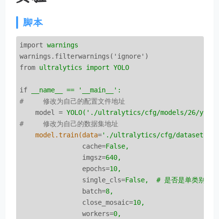
脚本
import
warnings
warnings.filterwarnings('ignore')
from
ultralytics import YOLO
if
__name__ == '__main__':
#     修改为自己的配置文件地址
model
 = 
YOLO('./ultralytics/cfg/models/26/yolo
#     修改为自己的数据集地址
model.train(data
=
'./ultralytics/cfg/datasets/c
cache
=
False,
imgsz
=
640,
epochs
=
10,
single_cls
=
False,  # 是否是单类别检
batch
=
8,
close_mosaic
=
10,
workers
=
0,