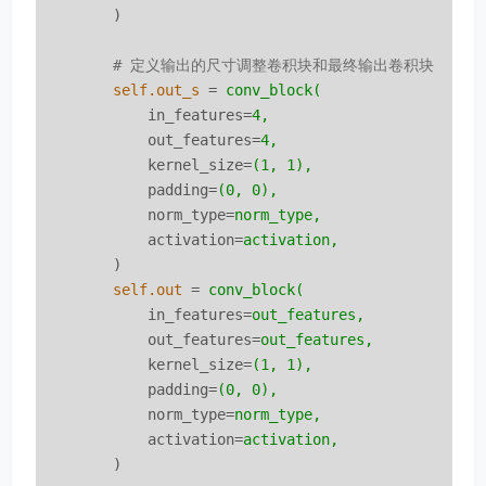
)
        # 定义输出的尺寸调整卷积块和最终输出卷积块
self.out_s
 = 
conv_block(
in_features
=
4,
out_features
=
4,
kernel_size
=
(1, 1),
padding
=
(0, 0),
norm_type
=
norm_type,
activation
=
activation,
)
self.out
 = 
conv_block(
in_features
=
out_features,
out_features
=
out_features,
kernel_size
=
(1, 1),
padding
=
(0, 0),
norm_type
=
norm_type,
activation
=
activation,
)