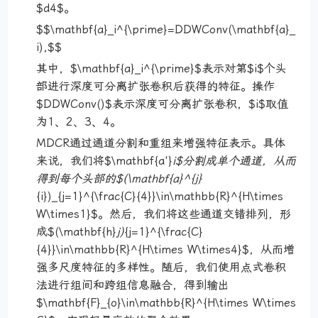
$d4$。
$$\mathbf{a}_i^{\prime}=DDWConv(\mathbf{a}_
i),$$
其中，$\mathbf{a}_i^{\prime}$表示对第$i$个头
部进行深度可分离扩张卷积后获得的特征。操作
$DDWConv()$表示深度可分离扩张卷积，$i$取值
为1、2、3、4。
MDCR通过通道分割和重组来增强特征表示。具体
来说，我们将$\mathbf{a'}
i$分割成单个通道，从而
得到每个头部的$(\mathbf{a}^{j}
{i})_{j=1}^{\frac{C}{4}}\in\mathbb{R}^{H\times
W\times1}$。然后，我们将这些通道交错排列，形
成$(\mathbf{h}
j)
{j=1}^{\frac{C}
{4}}\in\mathbb{R}^{H\times W\times4}$，从而增
强多尺度特征的多样性。随后，我们使用点式卷积
法进行组间和跨组信息融合，得到输出
$\mathbf{F}_{o}\in\mathbb{R}^{H\times W\times