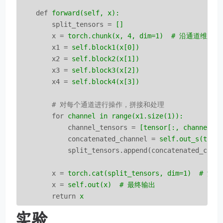
def
forward(self, x):
split_tensors
 = 
[]
x
 = 
torch.chunk(x, 4, dim=1)  # 沿通
x1
 = 
self.block1(x[0])
x2
 = 
self.block2(x[1])
x3
 = 
self.block3(x[2])
x4
 = 
self.block4(x[3])
        # 对每个通道进行操作，拼接和处理
for
channel in range(x1.size(1)):
channel_tensors
 = 
[tensor[:, channel:c
concatenated_channel
 = 
self.out_s(tor
split_tensors.append(concatenated_chan
x
 = 
torch.cat(split_tensors, dim=1)  #
x
 = 
self.out(x)  # 最终输出
return
x
实验