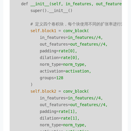
def
__init__(self, in_features, out_features, 
super().__init__()
        # 定义四个卷积块，每个块使用不同的扩张率进行深
self.block1
 = 
conv_block(
in_features
=
in_features//4,
out_features
=
out_features//4,
padding
=
rate[0],
dilation
=
rate[0],
norm_type
=
norm_type,
activation
=
activation,
groups
=
128
)
self.block2
 = 
conv_block(
in_features
=
in_features//4,
out_features
=
out_features//4,
padding
=
rate[1],
dilation
=
rate[1],
norm_type
=
norm_type,