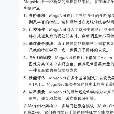
MogaNet是一种新型的卷积网络架构，旨在通过
和创新点：
多阶卷积
：MogaNet设计了三组并行的多
到更丰富的特征。这种设计旨在克服传统卷积
门控操作
：MogaNet引入了双分支激活门
络在处理复杂的视觉任务时，自动调整对不同
通道聚合模块
：为了确保网络能够学习到有意义
尺度的特征学习，进一步提升了网络的表现。
与ViT的比较
：MogaNet在设计上借鉴了Visio
图像分类任务中表现出色，但其通常需要大量的预
一种更高效的特征提取方式。
性能评估
：MogaNet在多个基准测试上表现优异
ViT相比，MogaNet在准确性和效率上均有显
应用前景
：MogaNet的设计理念和架构为
用中，如自动驾驶、医疗影像分析等。
在MogaNet架构中，多阶门控聚合模块（Multi-Ord
组成部分，它们共同提升了网络的特征学习能力和