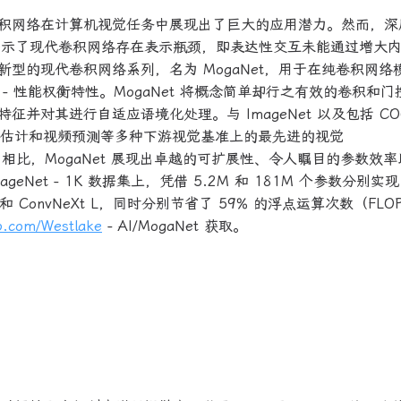
积网络在计算机视觉任务中展现出了巨大的应用潜力。然而，深
揭示了现代卷积网络存在表示瓶颈，即表达性交互未能通过增大
型的现代卷积网络系列，名为 MogaNet，用于在纯卷积网络
 性能权衡特性。MogaNet 将概念简单却行之有效的卷积和门
对其进行自适应语境化处理。与 ImageNet 以及包括 CO
人体姿势估计和视频预测等多种下游视觉基准上的最先进的视觉
vNet）相比，MogaNet 展现出卓越的可扩展性、令人瞩目的参数效
eNet - 1K 数据集上，凭借 5.2M 和 181M 个参数分别实
Net 和 ConvNeXt L，同时分别节省了 59% 的浮点运算次数（FL
ub.com/Westlake
- AI/MogaNet 获取。