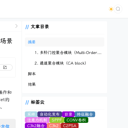
文章目录
杂场景
摘要
1. 多阶门控聚合模块（Multi-Order Gated Aggregation）
2. 通道聚合模块（CA block）
脚本
结果
控操作和
et的
标签云
比，
采样
自动化发布
目录
特征融合
注意力机制
SPPF
CONV卷积
C3k2融合
C3k2
C2PSA
全方位