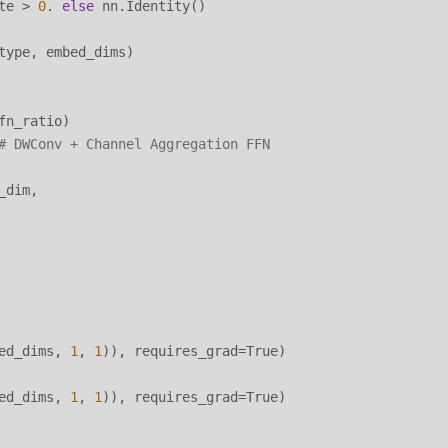
te > 
0
. 
else
 nn.Identity()

type, embed_dims)

n_ratio)

# DWConv + Channel Aggregation FFN
dim,

ed_dims, 
1
, 
1
)), requires_grad=True)

ed_dims, 
1
, 
1
)), requires_grad=True)
