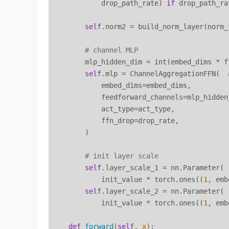
            drop_path_rate) 
if
 drop_path_ra
self
.norm2 = build_norm_layer(norm_
# channel MLP
        mlp_hidden_dim = int(embed_dims * ff
self
.mlp = ChannelAggregationFFN(  
            embed_dims=embed_dims,

            feedforward_channels=mlp_hidden_
            act_type=act_type,

            ffn_drop=drop_rate,

        )

# init layer scale
self
.layer_scale_1 = nn.Parameter(

            init_value * torch.ones((
1
, emb
self
.layer_scale_2 = nn.Parameter(

            init_value * torch.ones((
1
, emb
def
forward
(
self
, x)
:
