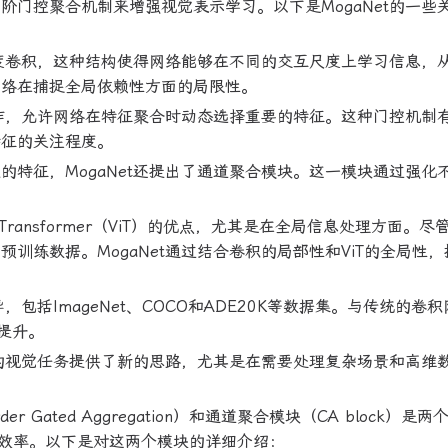
多阶门控聚合机制来增强视觉表示学习。以下是MogaNet的一些
阶深度卷积，这种结构使得网络能够在不同的交互尺度上学习信息，
网络在捕捉全局依赖性方面的局限性。
控操作，允许网络在特征聚合时动态选择重要的特征。这种门控机制
特征的关注程度。
的特征，MogaNet还提出了通道聚合模块。这一模块通过强化
n Transformer（ViT）的优点，尤其是在全局信息处理方面。尽管
训练数据。MogaNet通过结合卷积的局部性和ViT的全局性，
，包括ImageNet、COCO和ADE20K等数据集。与传统的卷
著提升。
未来的视觉任务提供了新的思路，尤其是在需要处理复杂场景和高维
er Gated Aggregation）和通道聚合模块（CA block）是
效率。以下是对这两个模块的详细介绍：