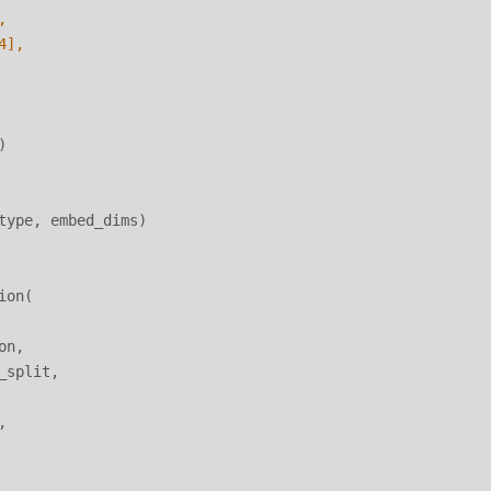
,

4
],

)

type, embed_dims)

on(

n,

split,


