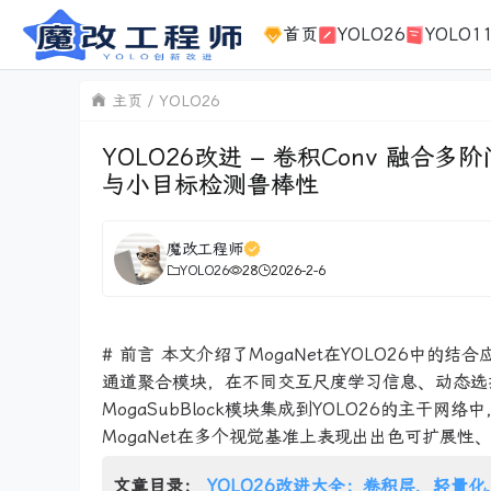
首页
YOLO26
YOLO1
主页
YOLO26
YOLO26改进 – 卷积Conv 融合多
与小目标检测鲁棒性
魔改工程师
YOLO26
28
2026-2-6
# 前言 本文介绍了MogaNet在YOLO26中的
通道聚合模块，在不同交互尺度学习信息、动态选择
MogaSubBlock模块集成到YOLO26的主干网
MogaNet在多个视觉基准上表现出出色可扩展性
文章目录：
YOLO26改进大全：卷积层、轻量化、