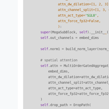
                 attn_dw_dilation=[
1
, 
2
, 
3
]
                 attn_channel_split=[
1
, 
3
, 
                 attn_act_type=
'SiLU'
,

                 attn_force_fp32=False,

                 )
:

super
(MogaSubBlock, 
self
).__init_
_
(
self
.out_channels = embed_dims

self
.norm1 = build_norm_layer(norm_
# spatial attention
self
.attn = MultiOrderGatedAggregati
            embed_dims,

            attn_dw_dilation=attn_dw_dilatio
            attn_channel_split=attn_channel_
            attn_act_type=attn_act_type,

            attn_force_fp32=attn_force_fp32,
        )

self
.drop_path = DropPath(
