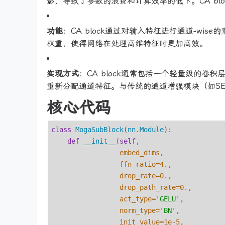
影，导致了参数的浪费和计算效率的低下。CA bl
功能
：CA block通过对输入特征进行通道-w
权重，使得网络在处理高维特征时更加高效。
实现方式
：CA block通常包括一个轻量级的卷
重新分配通道特征。与传统的通道增强模块（如SE模
核心代码
class
MogaSubBlock
(
nn
.
Module
):
def
__init__
(
self
,

                 embed_dims,

                 ffn_ratio=
4
.,

                 drop_rate=
0
.,

                 drop_path_rate=
0
.,

                 act_type=
'GELU'
,

                 norm_type=
'BN'
,

                 init_value=
1
e-
5
,
