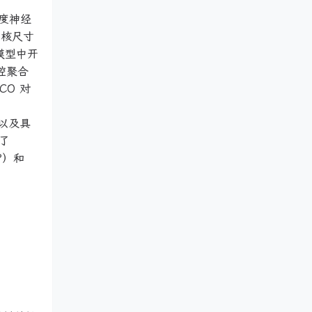
度神经
内核尺寸
模型中开
控聚合
CO 对
率以及具
现了
OP）和