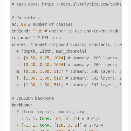
# Task docs: https://docs.ultralytics.com/tasks/de
# Parameters
nc:
80
# number of classes
end2end:
True
# whether to use end-to-end mode
reg_max:
1
# DFL bins
scales:
# model compound scaling constants, i.e. '
# [depth, width, max_channels]
n:
 [
0.50
, 
0.25
, 
1024
] 
# summary: 260 layers, 2,5
s:
 [
0.50
, 
0.50
, 
1024
] 
# summary: 260 layers, 10,
m:
 [
0.50
, 
1.00
, 
512
] 
# summary: 280 layers, 21,8
l:
 [
1.00
, 
1.00
, 
512
] 
# summary: 392 layers, 26,2
x:
 [
1.00
, 
1.50
, 
512
] 
# summary: 392 layers, 58,9
# YOLO26n backbone
backbone:
# [from, repeats, module, args]
-
 [
-1
, 
1
, 
Conv
, [
64
, 
3
, 
2
]] 
# 0-P1/2
-
 [
-1
, 
1
, 
Conv
, [
128
, 
3
, 
2
]] 
# 1-P2/4