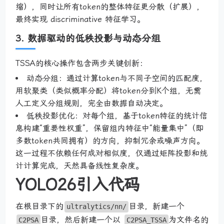
缩），同时让所有token的整体特征更分散（扩展），
最终实现 discriminative 特征学习。
3. 数据驱动的低秩投影与动态分组
TSSA的核心操作包含两步关键创新：
动态分组：通过计算token与不同子空间的匹配度，
用软聚类（类似概率分配）将token分到K个组，无需
人工定义分组规则，完全由数据自动决定。
低秩投影优化：对每个组，基于token特征的统计信
息构建“重要性权重”，保留组内特征中“能量集中”（即
多数token共同拥有）的方向，抑制冗余或噪声方向。
这一过程不依赖任何成对相似度，仅通过矩阵投影和统
计计算完成，天然具备线性复杂度。
YOLO26引入代码
在根目录下的
目录，新建一个
ultralytics/nn/
目录，然后新建一个以
为文件名的
C2PSA
C2PSA_TSSA