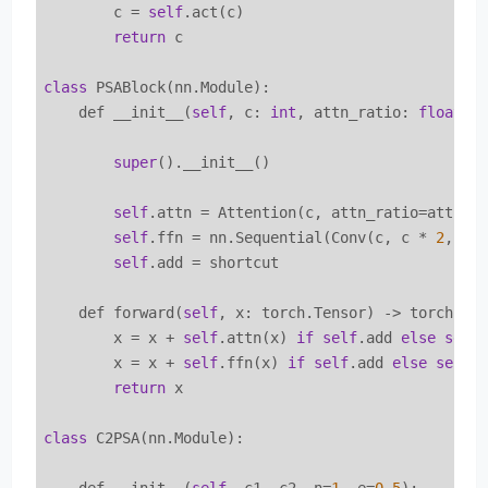
        c = 
self
.act(c)

return
 c

class
 PSABlock(nn.Module):

    def __init__(
self
, c: 
int
, attn_ratio: 
float
 =
super
().__init__()

self
.attn = Attention(c, attn_ratio=attn_ra
self
.ffn = nn.Sequential(Conv(c, c * 
2
, 
1
)
self
.add = shortcut

    def forward(
self
, x: torch.Tensor) -> torch.Ten
        x = x + 
self
.attn(x) 
if
self
.add 
else
self
.
        x = x + 
self
.ffn(x) 
if
self
.add 
else
self
.f
return
 x

class
 C2PSA(nn.Module):
