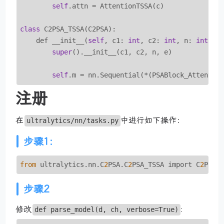
self
.attn = AttentionTSSA(c)

class
 C2PSA_TSSA(C2PSA):

    def __init__(
self
, c1: 
int
, c2: 
int
, n: 
int
 = 
super
().__init__(c1, c2, n, e)

self
.m = nn.Sequential(*(PSABlock_Attentio
注册
在
中进行如下操作：
ultralytics/nn/tasks.py
步骤1:
from
 ultralytics.nn.C
2
PSA.C
2
PSA_TSSA import C
2
步骤2
修改
:
def parse_model(d, ch, verbose=True)