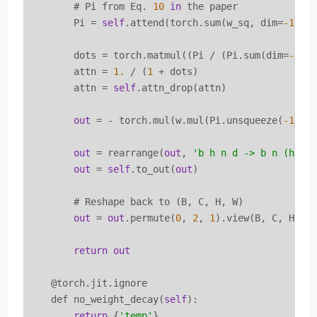
        # Pi from Eq. 
10
in
 the paper

        Pi = 
self
.attend(torch.sum(w_sq, dim=
-1
) *
        dots = torch.matmul((Pi / (Pi.sum(dim=
-1
, 
        attn = 
1.
 / (
1
 + dots)

        attn = 
self
.attn_drop(attn)

out
 = - torch.mul(w.mul(Pi.unsqueeze(
-1
)), 
out
 = rearrange(
out
, 
'b h n d -> b n (h d)
out
 = 
self
.to_out(
out
)

        # Reshape back to (B, C, H, W)

out
 = 
out
.permute(
0
, 
2
, 
1
).view(B, C, H, W)
return
out
    @torch.jit.ignore

    def no_weight_decay(
self
):

return
 {
'temp'
}
