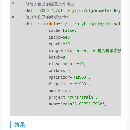
#     修改为自己的配置文件地址
model
 = 
YOLO('./ultralytics/cfg/models/26/yolo
#     修改为自己的数据集地址
model.train(data
=
'./ultralytics/cfg/datasets/c
cache
=
False,
imgsz
=
640,
epochs
=
10,
single_cls
=
False,  # 是否是单类别检
batch
=
8,
close_mosaic
=
10,
workers
=
0,
optimizer
=
'MuSGD',  
                # optimizer='SGD',
amp
=
False,
project
=
'runs/train',
name
=
'yolo26-C2PSA_TSSA',
)
结果