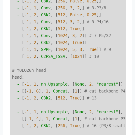
-
 [
-1
, 
2
, 
C3k2
, [
256
, 
False
, 
0.25
]]

-
 [
-1
, 
1
, 
Conv
, [
256
, 
3
, 
2
]] 
# 3-P3/8
-
 [
-1
, 
2
, 
C3k2
, [
512
, 
False
, 
0.25
]]

-
 [
-1
, 
1
, 
Conv
, [
512
, 
3
, 
2
]] 
# 5-P4/16
-
 [
-1
, 
2
, 
C3k2
, [
512
, 
True
]]

-
 [
-1
, 
1
, 
Conv
, [
1024
, 
3
, 
2
]] 
# 7-P5/32
-
 [
-1
, 
2
, 
C3k2
, [
1024
, 
True
]]

-
 [
-1
, 
1
, 
SPPF
, [
1024
, 
5
, 
3
, 
True
]] 
# 9
-
 [
-1
, 
2
, 
C2PSA_TSSA
, [
1024
]] 
# 10
# YOLO26n head
head:
-
 [
-1
, 
1
, 
nn.Upsample
, [
None
, 
2
, 
"nearest"
]]

-
 [[
-1
, 
6
], 
1
, 
Concat
, [
1
]] 
# cat backbone P4
-
 [
-1
, 
2
, 
C3k2
, [
512
, 
True
]] 
# 13
-
 [
-1
, 
1
, 
nn.Upsample
, [
None
, 
2
, 
"nearest"
]]

-
 [[
-1
, 
4
], 
1
, 
Concat
, [
1
]] 
# cat backbone P3
-
 [
-1
, 
2
, 
C3k2
, [
256
, 
True
]] 
# 16 (P3/8-small)