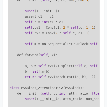
    def __init__(
self
, c1, c2, n=
1
, e=
0.5
):

super
().__init__()

        assert c1 == c2

self
.c = 
int
(c1 * e)

self
.cv1 = Conv(c1, 
2
 * 
self
.c, 
1
, 
1
)

self
.cv2 = Conv(
2
 * 
self
.c, c1, 
1
)

self
.m = nn.Sequential(*(PSABlock(
self
.c, 
    def forward(
self
, x):

        a, b = 
self
.cv1(x).split((
self
.c, 
self
.c),
        b = 
self
.m(b)

return
self
.cv2(torch.cat((a, b), 
1
))

class
 PSABlock_AttentionTSSA(PSABlock):

    def __init__(
self
, c: 
int
, attn_ratio: 
float
 =
super
().__init__(c, attn_ratio, num_heads, 