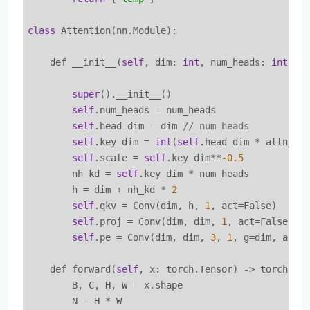
class
 Attention(nn.Module):

    def __init__(
self
, dim: 
int
, num_heads: 
int
 = 
super
().__init__()

self
.num_heads = num_heads

self
.head_dim = dim 
// num_heads
self
.key_dim = 
int
(
self
.head_dim * attn_rat
self
.scale = 
self
.key_dim**
-0.5
        nh_kd = 
self
.key_dim * num_heads

        h = dim + nh_kd * 
2
self
.qkv = Conv(dim, h, 
1
, act=False)

self
.proj = Conv(dim, dim, 
1
, act=False)

self
.pe = Conv(dim, dim, 
3
, 
1
, g=dim, act=F
    def forward(
self
, x: torch.Tensor) -> torch.Ten
        B, C, H, W = x.shape

        N = H * W
