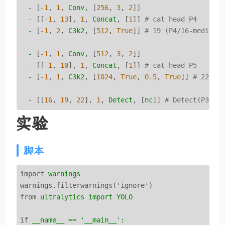
-
 [
-1
, 
1
, 
Conv
, [
256
, 
3
, 
2
]]

-
 [[
-1
, 
13
], 
1
, 
Concat
, [
1
]] 
# cat head P4
-
 [
-1
, 
2
, 
C3k2
, [
512
, 
True
]] 
# 19 (P4/16-medium)
-
 [
-1
, 
1
, 
Conv
, [
512
, 
3
, 
2
]]

-
 [[
-1
, 
10
], 
1
, 
Concat
, [
1
]] 
# cat head P5
-
 [
-1
, 
1
, 
C3k2
, [
1024
, 
True
, 
0.5
, 
True
]] 
# 22 (P
-
 [[
16
, 
19
, 
22
], 
1
, 
Detect
, [
nc
]] 
# Detect(P3, P
实验
脚本
import
warnings
warnings.filterwarnings('ignore')
from
ultralytics import YOLO
if
__name__ == '__main__':