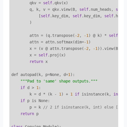
        qkv = 
self
.qkv(x)

        q, k, v = qkv.view(B, 
self
.num_heads, 
self
            [
self
.key_dim, 
self
.key_dim, 
self
.head
        )

        attn = (q.transpose(
-2
, 
-1
) @ k) * 
self
.sca
        attn = attn.softmax(dim=
-1
)

        x = (v @ attn.transpose(
-2
, 
-1
)).view(B, C
        x = 
self
.proj(x)

return
 x

def autopad(k, p=None, d=
1
):

""
"Pad to 'same' shape outputs."
""
if
 d > 
1
:

        k = d * (k - 
1
) + 
1
if
 isinstance(k, 
int
) 
if
 p is None:

        p = k 
// 2 if isinstance(k, int) else [x /
return
 p

class
 Conv(nn.Module):
