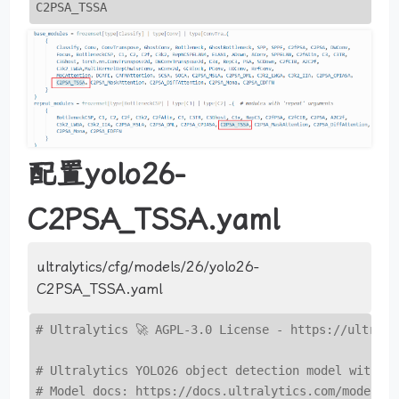
C2PSA_TSSA
配置yolo26-
C2PSA_TSSA.yaml
ultralytics/cfg/models/26/yolo26-
C2PSA_TSSA.yaml
# Ultralytics 🚀 AGPL-3.0 License - https://ultraly
# Ultralytics YOLO26 object detection model with P
# Model docs: https://docs.ultralytics.com/models/