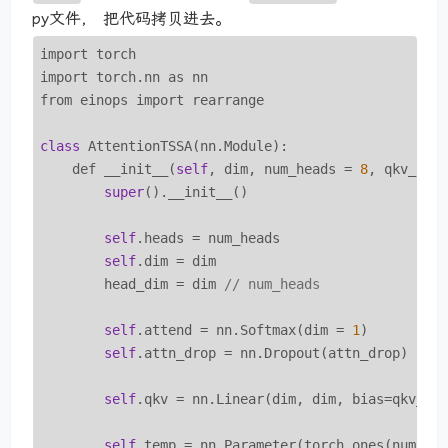
py文件， 把代码拷贝进去。
import torch

import torch.nn as nn

from einops import rearrange

class
 AttentionTSSA(nn.Module):

    def __init__(
self
, dim, num_heads = 
8
, qkv_bia
super
().__init__()

self
.heads = num_heads

self
.dim = dim

        head_dim = dim 
// num_heads
self
.attend = nn.Softmax(dim = 
1
)

self
.attn_drop = nn.Dropout(attn_drop)

self
.qkv = nn.Linear(dim, dim, bias=qkv_bia
self
.temp = nn.Parameter(torch.ones(num_he