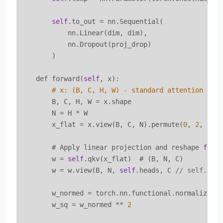
self
.to_out = nn.Sequential(

            nn.Linear(dim, dim),

            nn.Dropout(proj_drop)

        )

    def forward(
self
, x):

# x: (B, C, H, W) - standard attention int
        B, C, H, W = x.shape

        N = H * W

        x_flat = x.view(B, C, N).permute(
0
, 
2
, 
1
)  
        # Apply linear projection and reshape 
for
 m
        w = 
self
.qkv(x_flat)  # (B, N, C)

        w = w.view(B, N, 
self
.heads, C 
// self.hea
        w_normed = torch.nn.functional.normalize(w
        w_sq = w_normed ** 
2