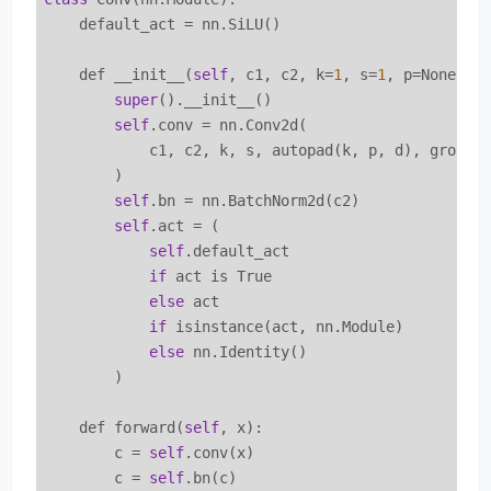
    default_act = nn.SiLU()

    def __init__(
self
, c1, c2, k=
1
, s=
1
, p=None, g
super
().__init__()

self
.conv = nn.Conv2d(

            c1, c2, k, s, autopad(k, p, d), groups=
        )

self
.bn = nn.BatchNorm2d(c2)

self
.act = (

self
.default_act

if
 act is True

else
 act

if
 isinstance(act, nn.Module)

else
 nn.Identity()

        )

    def forward(
self
, x):

        c = 
self
.conv(x)

        c = 
self
.bn(c)
