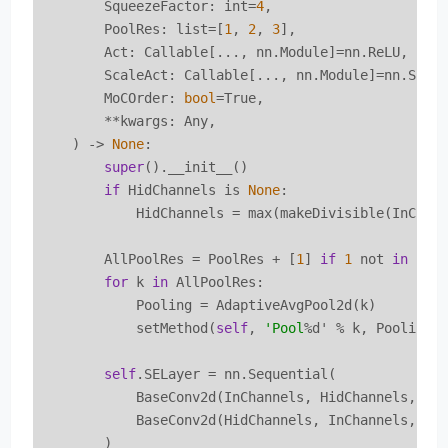
        SqueezeFactor: int=
4
,

        PoolRes: list=[
1
, 
2
, 
3
],

        Act: Callable[..., nn.Module]=nn.ReLU,

        ScaleAct: Callable[..., nn.Module]=nn.Sigmo
        MoCOrder: 
bool
=True,

        **kwargs: Any,

    ) -> 
None
:

super
().__init__()

if
 HidChannels is 
None
:

            HidChannels = max(makeDivisible(InChan
        AllPoolRes = PoolRes + [
1
] 
if
1
 not 
in
 Poo
for
 k 
in
 AllPoolRes:

            Pooling = AdaptiveAvgPool2d(k)

            setMethod(
self
, 
'Pool
%d' % k, Pooling)

self
.SELayer = nn.Sequential(

            BaseConv2d(InChannels, HidChannels, 
1
, 
            BaseConv2d(HidChannels, InChannels, 
1
, 
        )
