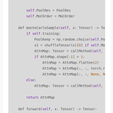
self
.PoolRes = PoolRes

self
.MoCOrder = MoCOrder

    def monteCarloSample(
self
, x: Tensor) -> Tensor
if
self
.training:

            PoolKeep = np.random.choice(
self
.PoolRe
            x1 = shuffleTensor(x)[
0
] 
if
self
.MoCOr
            AttnMap: Tensor = callMethod(
self
, 
'Po
if
 AttnMap.shape[-
1
] > 
1
:

                AttnMap = AttnMap.flatten(
2
)

                AttnMap = AttnMap[:, :, torch.rand
                AttnMap = AttnMap[:, :, 
None
, 
None
]
else
:

            AttnMap: Tensor = callMethod(
self
, 
'Po
return
 AttnMap

    def forward(
self
, x: Tensor) -> Tensor:
