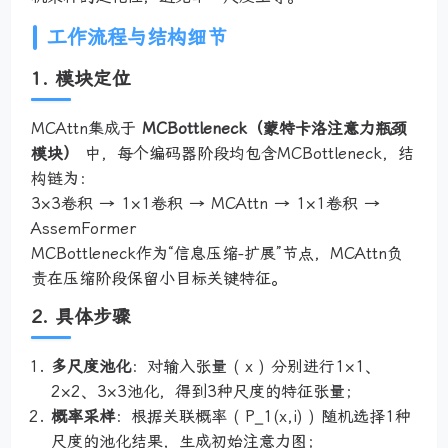
工作流程与结构细节
1. 模块定位
MCAttn集成于
MCBottleneck（蒙特卡洛注意力瓶颈
模块）
中，每个编码器阶段均包含MCBottleneck，结
构链为：
3×3卷积 → 1×1卷积 → MCAttn → 1×1卷积 →
AssemFormer
MCBottleneck作为“信息压缩-扩展”节点，MCAttn负
责在压缩阶段保留小目标关键特征。
2. 具体步骤
多尺度池化
：对输入张量 ( x ) 分别进行1×1、
2×2、3×3池化，得到3种尺度的特征张量；
概率采样
：根据关联概率 ( P_1(x,i) ) 随机选择1种
尺度的池化结果，生成初始注意力图；