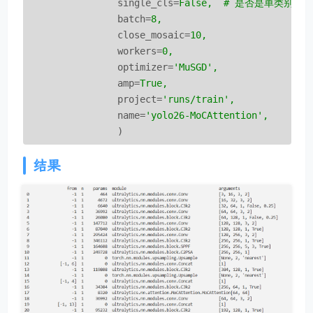
single_cls
=
False,  # 是否是单类别检
batch
=
8,
close_mosaic
=
10,
workers
=
0,
optimizer
=
'MuSGD',
amp
=
True,
project
=
'runs/train',
name
=
'yolo26-MoCAttention',
)
结果