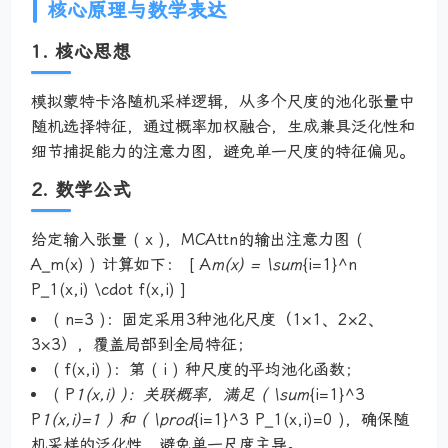
核心原理与数学表达
1. 核心思想
模拟蒙特卡洛随机采样逻辑，从多个尺度的池化张量中
随机选择特征，通过概率加权融合，生成兼具泛化性和
细节捕捉能力的注意力图，避免单一尺度的特征偏见。
2. 数学公式
给定输入张量 ( x )，MCAttn的输出注意力图 (
A_m(x) ) 计算如下： [ A
m(x) = \sum
{i=1}^n
P_1(x,i) \cdot f(x,i) ]
( n=3 )：固定采用3种池化尺度（1×1、2×2、
3×3），覆盖局部到全局特征；
( f(x,i) )：第 ( i ) 种尺度的平均池化函数；
( P
1(x,i) )：关联概率，满足 ( \sum
{i=1}^3
P
1(x,i)=1 ) 和 ( \prod
{i=1}^3 P_1(x,i)=0 )，确保随
机采样的泛化性，避免单一尺度主导。