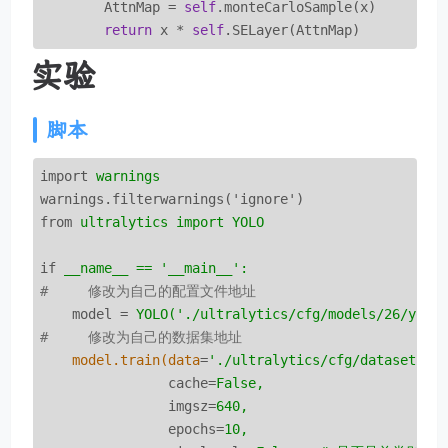
        AttnMap = 
self
.monteCarloSample(x)

return
 x * 
self
.SELayer(AttnMap)
实验
脚本
import
warnings
warnings.filterwarnings('ignore')
from
ultralytics import YOLO
if
__name__ == '__main__':
#     修改为自己的配置文件地址
model
 = 
YOLO('./ultralytics/cfg/models/26/yolo
#     修改为自己的数据集地址
model.train(data
=
'./ultralytics/cfg/datasets/c
cache
=
False,
imgsz
=
640,
epochs
=
10,