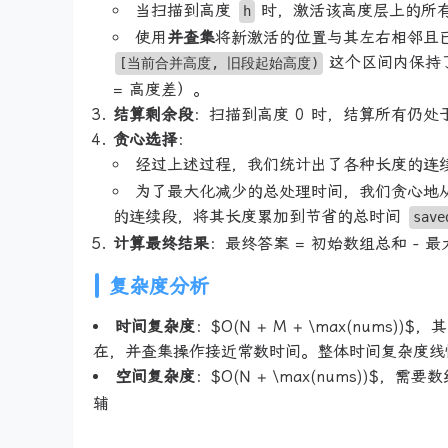
当扫描到高度
时，激活该高度层上的所
h
使用
并查集
将新激活的位置与其左右相邻且
这个区间内保持了
[当前合并高度, 旧段起始高度)
= 高度差）。
结算剩余段
：扫描到高度 0 时，结算所有仍
贪心选择
：
经过上述过程，我们统计出了各种长度的连
为了最大化减少的总处理时间，我们贪心地从
的连续段，将其长度累加到节省的总时间
save
计算最终结果
：最终答案 = 初始数组总和 - 
复杂度分析
时间复杂度
：$O(N + M + \max(num
在，并查集操作接近常数时间。整体时间复杂度线
空间复杂度
：$O(N + \max(nums))
辅