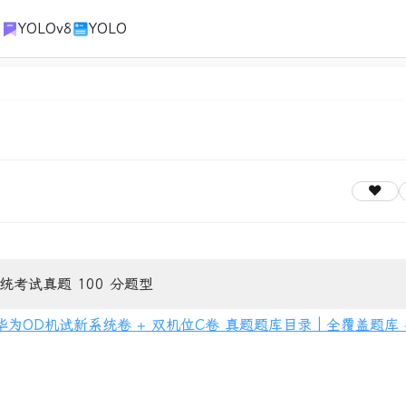
1
YOLOv8
YOLO
统考试真题 100 分题型
新华为OD机试新系统卷 + 双机位C卷 真题题库目录｜全覆盖题库 