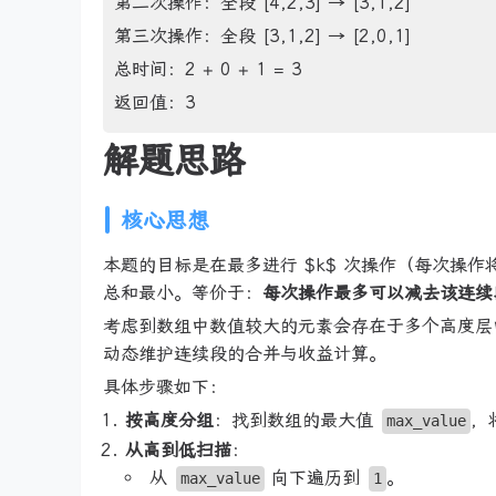
第二次操作：全段 [4,2,3] → [3,1,2]
第三次操作：全段 [3,1,2] → [2,0,1]
总时间：2 + 0 + 1 = 3
返回值：3
解题思路
核心思想
本题的目标是在最多进行 $k$ 次操作（每次操作
总和最小。等价于：
每次操作最多可以减去该连续
考虑到数组中数值较大的元素会存在于多个高度层
动态维护连续段的合并与收益计算。
具体步骤如下：
按高度分组
：找到数组的最大值
，
max_value
从高到低扫描
：
从
向下遍历到
。
max_value
1