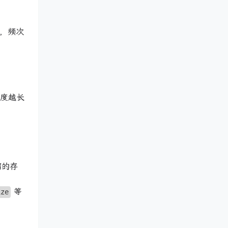
度，频次
长度越长
缩的存
等
ize