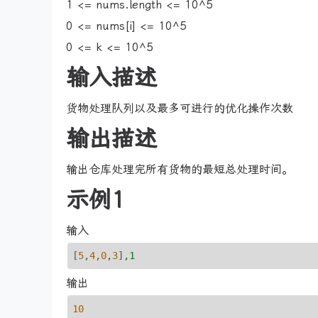
1 <= nums.length <= 10^5
0 <= nums[i] <= 10^5
0 <= k <= 10^5
输入描述
货物处理队列以及最多可进行的优化操作次数
输出描述
输出仓库处理完所有货物的最短总处理时间。
示例1
输入
[
5
,
4
,
0
,
3
]
,1
输出
10