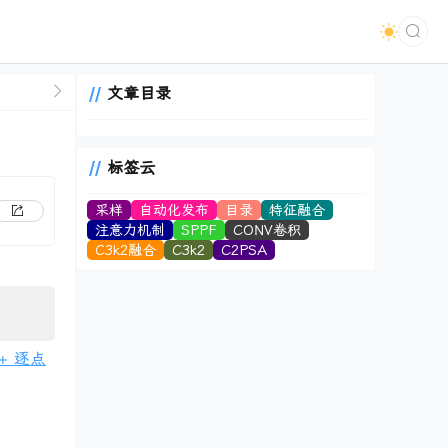
文章目录
标签云
采样
自动化发布
目录
特征融合
注意力机制
SPPF
CONV卷积
C3k2融合
C3k2
C2PSA
+ 逐点