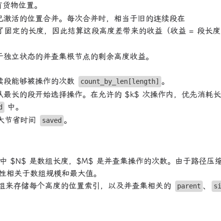
有货物位置。
已激活的位置合并。每次合并时，相当于旧的连续段在
固定的长度，因此结算这段高度差带来的收益（收益 = 段长
处于独立状态的并查集根节点的剩余高度收益。
续段能够被操作的次数
。
count_by_len[length]
最长的段开始选择操作。在允许的 $k$ 次操作内，优先消耗
中。
d
最大节省时间
。
saved
s))$，其中 $N$ 是数组长度，$M$ 是并查集操作的次数。由于路径压
性相关于数组规模和最大值。
$，需要数组来存储每个高度的位置索引，以及并查集相关的
、
parent
s