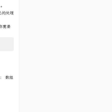
）。
元的处理
你需要
： 数组