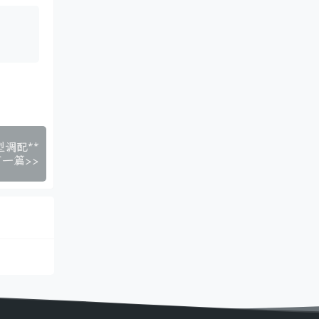
型调配**
下一篇>>