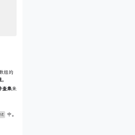
得数组的
值
。
并查集
来
中。
ht