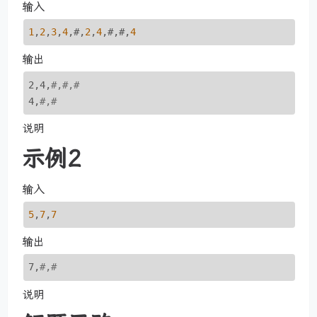
输入
1
,
2
,
3
,
4
,#,
2
,
4
,#,#,
4
输出
2,4,
#,#,#
4,
#,#
说明
示例2
输入
5
,
7
,
7
输出
7,
#,#
说明