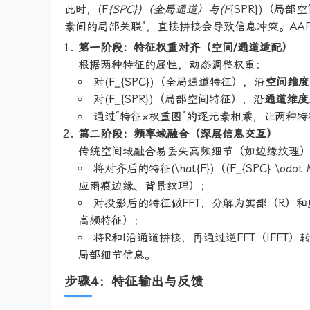
此时，(F
{SPC})（全局通道）与(F
{SPR})（局
素间的局部关联”，直接拼接会导致信息冲突。AA
第一阶段：特征权重对齐（空间/通道适配）
根据两种特征的属性，动态调整权重：
对(F_{SPC})（全局通道特征），沿
空间维度
对(F_{SPR})（局部空间特征），沿
通道维度
通过“特征×权重图”的逐元素相乘，让两种特
第二阶段：频率域融合（深层信息交互）
传统空间域融合易丢失高频细节（如边缘纹理）
将对齐后的特征(\hat{F})（(F_{SPC} \odot 
应雨痕边缘、背景纹理）；
对投影后的特征做FFT，分解为实部（R）
高频特征）；
将R和I沿通道拼接，再通过逆FFT（IFFT
局部细节信息。
步骤4：特征输出与反馈