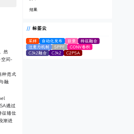
结果
标签云
采样
自动化发布
目录
特征融合
注意力机制
SPPF
CONV卷积
。然
C3k2融合
C3k2
C2PSA
空间-
部两种范式
与融
el
PCSA通过
特征错位
阶段渐进