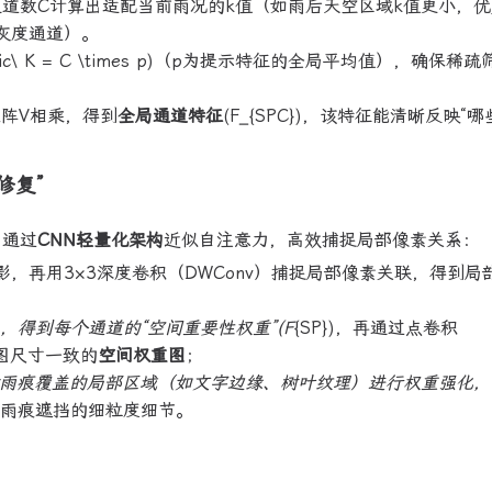
结合通道数C计算出适配当前雨况的k值（如雨后天空区域k值更小，
灰度通道）。
\ K = C \times p)（p为提示特征的全局平均值），确保稀疏
阵V相乘，得到
全局通道特征
(F_{SPC})，该特征能清晰反映“
修复”
，通过
CNN轻量化架构
近似自注意力，高效捕捉局部像素关系：
，再用3×3深度卷积（DWConv）捕捉局部像素关联，得到局
），得到每个通道的“空间重要性权重”(F
{SP})，再通过点卷积
征图尺寸一致的
空间权重图
；
对雨痕覆盖的局部区域（如文字边缘、树叶纹理）进行权重强化
复被雨痕遮挡的细粒度细节。