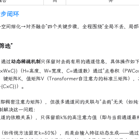
融合
同
异
四步闭环
滤→空间细化→对齐融合”四个关键步骤，全程围绕“全局不丢、局部
筛选”
，通过
动态稀疏机制
只保留对去雨有用的通道信息，具体操作如
}^{H×W×C})（H=高度、W=宽度、C=通道数）通过“点卷积（PWCo
、键矩阵K、值矩阵V（Transformer自注意力的标准三矩阵）
{C×C})）。
即稠密注意力矩阵），但很多通道间的关联与“去雨”无关（如纯
机制解决这一问题：
道的依赖关系），只保留前k%的高注意力值（即与当前通道最
（如传统方法固定k=80%），而是由输入特征动态生成——通