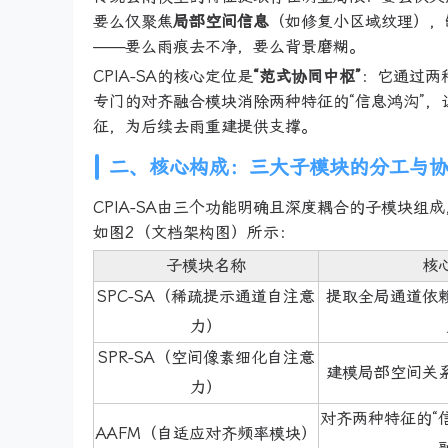
要么仅聚焦
局部空间信息
（如修复小区域纹理），
——要么雨痕去不净，要么背景磨糊。
CPIA-SA的核心定位是
“范式协同中枢”
：它通过两种
专门的对齐融合模块消除两种特征的“信息鸿沟”
征，为后续去雨重建提供支撑。
二、核心构成：三大子模块的分工与
CPIA-SA由三个功能明确且深度耦合的子模块
如图2（文档架构图）所示：
子模块名称
核
SPC-SA（稀疏提示通道自注意
提取全局通道依
力）
SPR-SA（空间像素细化自注意
建模局部空间关
力）
对齐两种特征的“
AAFM（自适应对齐频率模块）