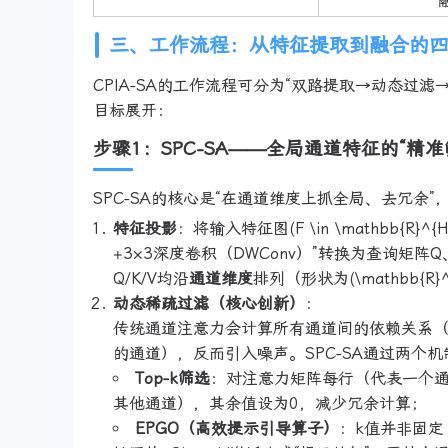
三、工作流程：从特征提取到融合的
CPIA-SA的工作流程可分为“双路提取→动态过
目标展开：
步骤1：SPC-SA——全局通道特征的“精准
SPC-SA的核心是“在通道维度上抓全局、去冗余”
特征投影
：将输入特征图(F \in \mathbb{R
+3×3深度卷积（DWConv）”转换为查询矩阵Q
Q/K/V均沿
通道维度
排列（形状为(\mathbb{R}^
动态稀疏过滤（核心创新）
：
传统通道注意力会计算所有通道间的依赖关系（
的通道），反而引入噪声。SPC-SA通过两个
Top-k筛选
：对注意力矩阵每行（代表一个通
其他通道），其余值设为0，减少冗余计算；
EPGO（高效提示引导算子）
：k值并非固定