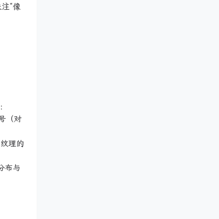
关注“像
：
信号（对
节纹理的
分布与