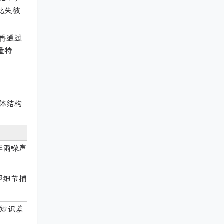
此失彼
，再通过
量特
体结构
非雨噪声
部细节捕
、知识差