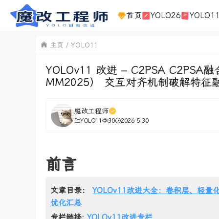
首页
YOLO26
YOLO1
主页
YOLO11
YOLOv11 改进 – C2PSA C2
MM2025） 交互对齐机制破解特
魔改工程师
YOLO11
30
2026-5-30
前言
文章目录：
YOLOv11改进大全：卷积层、轻量化
优化汇总
专栏链接:
YOLOv11改进专栏