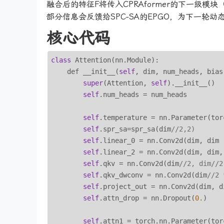
融合后的特征F将传入CPRAformer的下一级
部分信息会反馈给SPC-SA的EPGO，为下一轮动
核心代码
class
 Attention(nn.Module):

    def __init__(
self
, dim, num_heads, bias)
super
(Attention, 
self
).__init__()

self
.num_heads = num_heads

self
.temperature = nn.Parameter(tor
self
.spr_sa=spr_sa(dim
//2,2)
self
.linear_0 = nn.Conv2d(dim, dim 
self
.linear_2 = nn.Conv2d(dim, dim,
self
.qkv = nn.Conv2d(dim
//2, dim//2
self
.qkv_dwconv = nn.Conv2d(dim
//2 
self
.project_out = nn.Conv2d(dim, d
self
.attn_drop = nn.Dropout(
0.
)

self
.attn1 = torch.nn.Parameter(tor