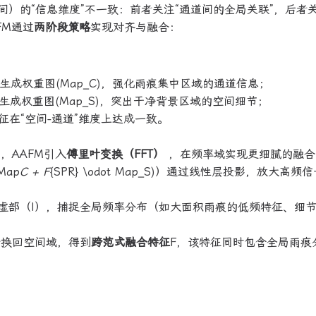
部空间）的“信息维度”不一致：前者关注“通道间的全局关联”，后者
FM通过
两阶段策略
实现对齐与融合：
生成权重图(Map_C)，强化雨痕集中区域的通道信息；
生成权重图(Map_S)，突出干净背景区域的空间细节；
征在“空间-通道”维度上达成一致。
，AAFM引入
傅里叶变换（FFT）
，在频率域实现更细腻的融合
Map
C + F
{SPR} \odot Map_S)）通过线性层投影，放大高频
和虚部（I），捕捉全局频率分布（如大面积雨痕的低频特征、细
）转换回空间域，得到
跨范式融合特征
F，该特征同时包含全局雨痕