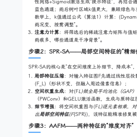
性网络+Sigmoid激活生成“提示特征”，再
蓝色通道；雨后树叶区域k值更大，兼顾绿色与
数学上，k值通过公式（算法1）计算：(Dynamic
雨况变、按需调整”。
注意力计算
：将筛选后的稀疏注意力矩阵与值矩
雨痕多、哪些通道是干净背景”。
步骤2：SPR-SA——局部空间特征的“精细
SPR-SA的核心是“在空间维度上补细节、降成本”
局部特征压缩
：对输入特征图F先通过线性层投影
(F_L)（形状不变，但融入周边像素信息）；
空间权重生成
：对(F
L)做全局平均池化（GAP
（PWConv）和GELU激活函数，生成与原特
细节增强
：将空间权重图与(F
L)逐元素相乘，
出
局部空间特征
(F
{SPR})，该特征能精准修
步骤3：AAFM——两种特征的“维度对齐”