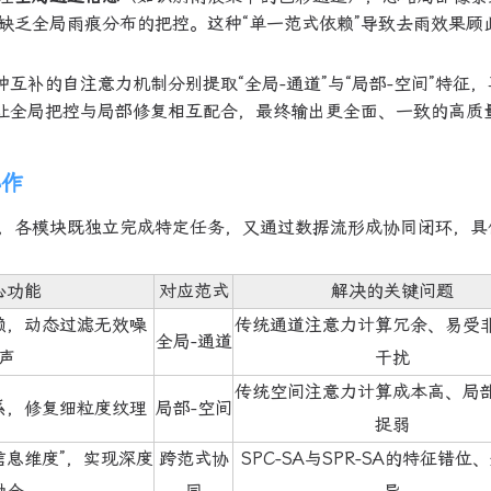
缺乏全局雨痕分布的把控。这种“单一范式依赖”导致去雨效果顾
互补的自注意力机制分别提取“全局-通道”与“局部-空间”特征
，让全局把控与局部修复相互配合，最终输出更全面、一致的高质
协作
组成，各模块既独立完成特定任务，又通过数据流形成协同闭环，具
心功能
对应范式
解决的关键问题
赖，动态过滤无效噪
传统通道注意力计算冗余、易受
全局-通道
声
干扰
传统空间注意力计算成本高、局
系，修复细粒度纹理
局部-空间
捉弱
信息维度”，实现深度
跨范式协
SPC-SA与SPR-SA的特征错位