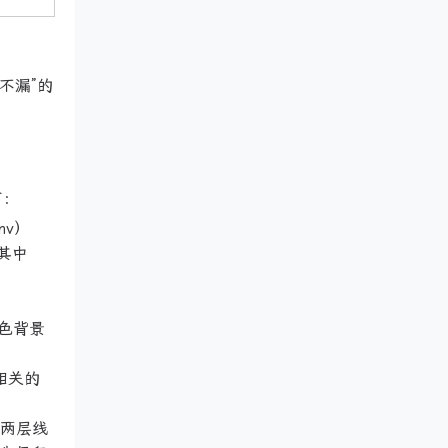
不漏”的
下：
nv）
，其中
色背景
相关的
过两层线