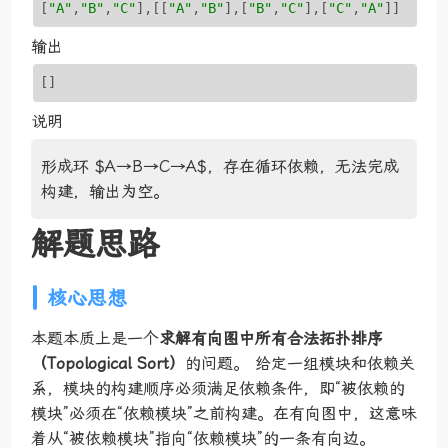
[
"A"
,
"B"
,
"C"
]
,
[[
"A"
,
"B"
]
,
[
"B"
,
"C"
]
,
[
"C"
,
"A"
]
]
输出
[]
说明
形成环 $A→B→C→A$，存在循环依赖，无法完成
构建，输出为空。
解题思路
核心思想
本题本质上是一个
求解有向图中所有合法拓扑排序
（Topological Sort）
的问题。 给定一组模块和依赖关
系，模块的构建顺序必须满足依赖条件，即“被依赖的
模块”必须在“依赖模块”之前构建。在有向图中，这意味
着从“被依赖模块”指向“依赖模块”的一条有向边。