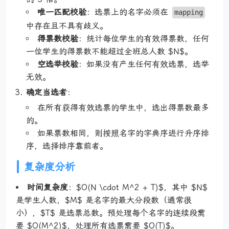
唯一匹配校验
：选票上的名字必须在
mapping
中存在且不具有歧义。
得票数校验
：统计每位学生的有效得票数，任何
一位学生的得票数不能超过全班总人数 $N$。
空选举校验
：如果没有产生任何有效选票，选举
无效。
确定当选者
：
在所有获得有效选票的学生中，选出得票数最多
的。
如果票数相同，则按照名字的字典序进行升序排
序，选择排序靠前者。
复杂度分析
时间复杂度
：$O(N \cdot M^2 + T)$，其中 $N$
是学生人数，$M$ 是名字的最大分段数（通常很
小），$T$ 是选票总数。预处理每个名字的连续段需
要 $O(M^2)$，处理所有选票需要 $O(T)$。