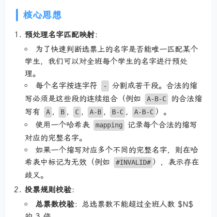
核心思想
预处理名字匹配映射
：
为了快速判断选票上的名字是否能唯一匹配某个
学生，我们可以对全班每个学生的名字进行预处
理。
每个名字按连字符
分割成若干段。合法的缩
-
写必须是这些段的连续组合（例如
的合法缩
A-B-C
写有
,
,
,
,
,
）。
A
B
C
A-B
B-C
A-B-C
使用一个哈希表
记录每个合法的缩写
mapping
对应的完整名字。
如果一个缩写对应多个不同的完整名字，则在哈
希表中标记为无效（例如
），表示存在
#INVALID#
歧义。
投票规则校验
：
总票数校验
：总选票数不能超过全班人数 $N$
的 3 倍。