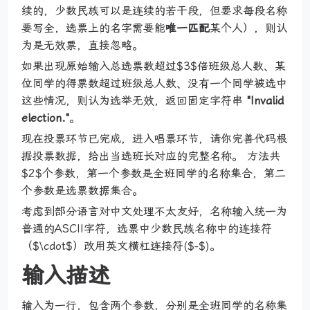
续的，少数民族可以是连续的若干段，但要求每段名称
要写全，选票上的名字需要能
唯一匹配
某个人），则认
为是无效票，直接忽略。
如果出现原始输入总选票数超过$3$倍班级总人数、某
位同学的得票数超过班级总人数、没有一个同学被选中
这些情况，则认为选举无效，返回固定字符串
"Invalid
election."
。
现在投票环节已完成，进入唱票环节，请你完善代码根
据投票数据，给出当选班长对应的完整名称。 方法共
$2$个参数，第一个参数是全班同学的名称集合，第二
个参数是选票数据集合。
考虑到部分语言对中文处理不太友好，名称输入统一为
普通的ASCII字符，选票中少数民族名称中的连接符
（$\cdot$）改用英文横杠连接符($-$)。
输入描述
输入为一行，包含两个参数，分别是全班同学的名称集