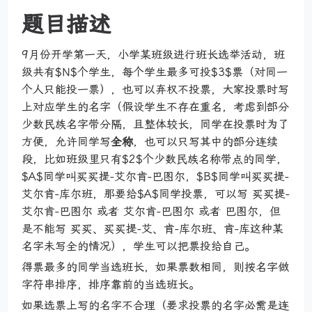
题目描述
9月份开学第一天，小学某班级进行班长选举活动，班
级共有$N$个学生，每个学生最多可投$3$票（对同一
个人只能投一票），也可以弃权不投票，大家投票时写
上对应学生的名字（假设学生不存在重名，考虑到部分
少数民族名字带分隔，且整体较长，同学在投票时为了
方便，允许同学写
全称
，也可以只写其中的部分连续
段，比如班级里只有$2$个少数民族名称带点的同学，
$A$同学叫买买提-艾尔肯-巴图尔，$B$同学叫买买提-
艾尔肯-库尔班，那要给$A$同学投票，可以写 买买提-
艾尔肯-巴图尔 或者 艾尔肯-巴图尔 或者 巴图尔，但
是不能写 买买、买买提-艾、肯-库尔班、肯-库这种某
名字未写全的情况），学生可以把票投给自己。
得票最多的同学当选班长，如果票数相同，则按名字做
字符串排序，排序靠前的当选班长。
如果选票上写的名字不合理（要求投票的名字必需是连