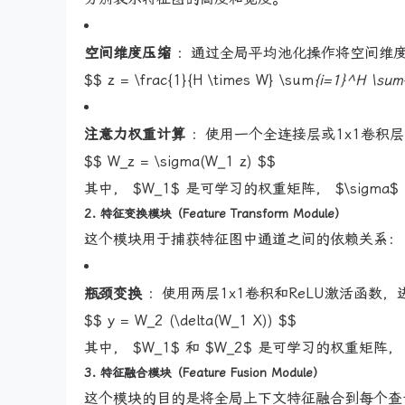
空间维度压缩
：通过全局平均池化操作将空间维度压缩为
$$ z = \frac{1}{H \times W} \sum
{i=1}^H \sum
注意力权重计算
：使用一个全连接层或1x1卷积层，将全
$$ W_z = \sigma(W_1 z) $$
其中， $W_1$ 是可学习的权重矩阵， $\sigma
2. 特征变换模块（Feature Transform Module）
这个模块用于捕获特征图中通道之间的依赖关系：
瓶颈变换
：使用两层1x1卷积和ReLU激活函数
$$ y = W_2 (\delta(W_1 X)) $$
其中， $W_1$ 和 $W_2$ 是可学习的权重矩阵， $
3. 特征融合模块（Feature Fusion Module）
这个模块的目的是将全局上下文特征融合到每个查