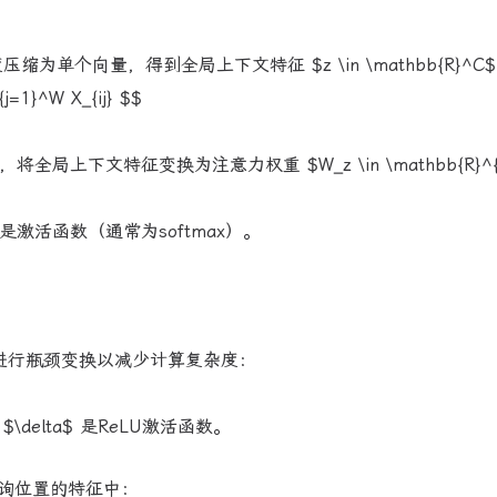
单个向量，得到全局上下文特征 $z \in \mathbb{R}^C$
{j=1}^W X_{ij} $$
局上下文特征变换为注意力权重 $W_z \in \mathbb{R}^{
$ 是激活函数（通常为softmax）。
，进行瓶颈变换以减少计算复杂度：
\delta$ 是ReLU激活函数。
询位置的特征中：