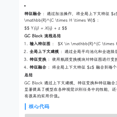
特征融合
：通过加法操作，将全局上下文特征 $z$ 融
\mathbb{R}^{C \times H \times W}$ ：
$$ Y
{ij} = X
{ij} + z $$
GC Block 流程总结
输入特征图
： $X \in \mathbb{R}^{C \times 
全局上下文建模
：通过全局平均池化和全连接层计
特征变换
：使用瓶颈变换模块对特征图进行变
特征融合
：将全局上下文特征 $z$ 融合到每个位置
总结
GC Block 通过上下文建模、特征变换和特
显著提高了模型在各种视觉识别任务中的性能，还保
有很高的实用价值。
核心代码