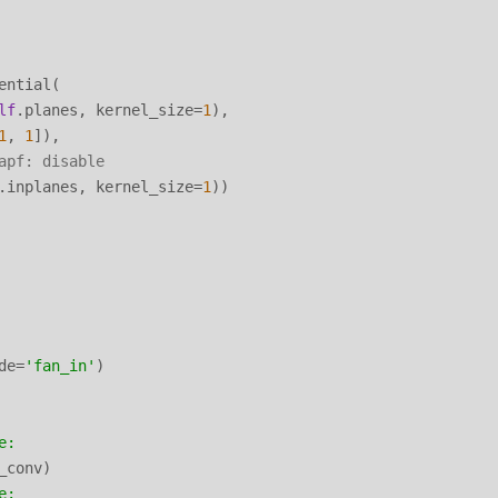
ntial(

lf
.planes, kernel_size=
1
),

1
, 
1
]),

apf: disable
.inplanes, kernel_size=
1
))

de=
'fan_in'
)

e:
_conv)

e: