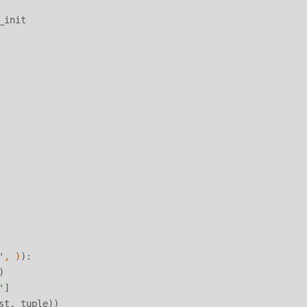
init

'
, )
):

)

'
]

t, tuple))
