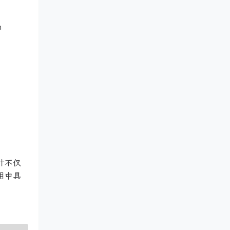
n
计不仅
用中具