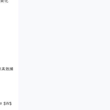
于简化
计用来高效捕
：
和 $W$