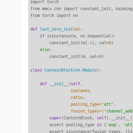
import torch

from mmcv.cnn import constant_init, kaiming_
from torch import nn

def
last_zero_init
(m)
:

if
 isinstance(m, nn.Sequential):

        constant_init(m[-
1
], val=
0
)

else:
        constant_init(m, val=
0
)

class
ContextBlock
(
nn
.
Module
):
def
__init__
(
self
,

                 inplanes,

                 ratio,

                 pooling_type=
'att'
,

                 fusion_types=(
'channel_add
super
(ContextBlock, 
self
).__init_
_
(
        assert pooling_type 
in
 [
'avg'
, 
'att
        assert isinstance(fusion_types, (lis