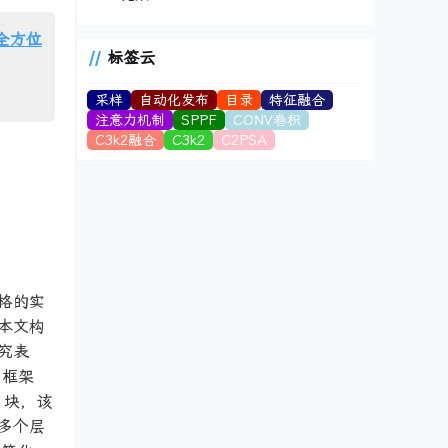
头全方位
标签云
采样
自动化发布
目录
特征融合
注意力机制
SPPF
CONV卷积
C3k2融合
C3k2
C2PSA
格的实
本文构
究表
用框架
）块，该
多个层