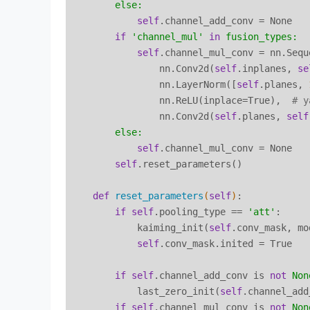
else:
self
.channel_add_conv = None

if
'channel_mul'
in
fusion_types:
self
.channel_mul_conv = nn.Seque
                nn.Conv2d(
self
.inplanes, 
se
                nn.LayerNorm([
self
.planes, 
                nn.ReLU(inplace=True),  
# y
                nn.Conv2d(
self
.planes, 
self
else:
self
.channel_mul_conv = None

self
.reset_parameters()

def
reset_parameters
(
self
)
:

if
self
.pooling_type == 
'att'
:

            kaiming_init(
self
.conv_mask, mo
self
.conv_mask.inited = True

if
self
.channel_add_conv is 
not
Non
            last_zero_init(
self
.channel_add
if
self
.channel_mul_conv is 
not
Non