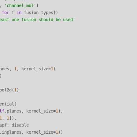
, 
'channel_mul'
]

 
for
 f 
in
 fusion_types])

east one fusion should be used'
anes, 
1
, kernel_size=
1
)

)

ool2d(
1
)

ntial(

lf
.planes, kernel_size=
1
),

1
, 
1
]),

apf: disable
.inplanes, kernel_size=
1
))
