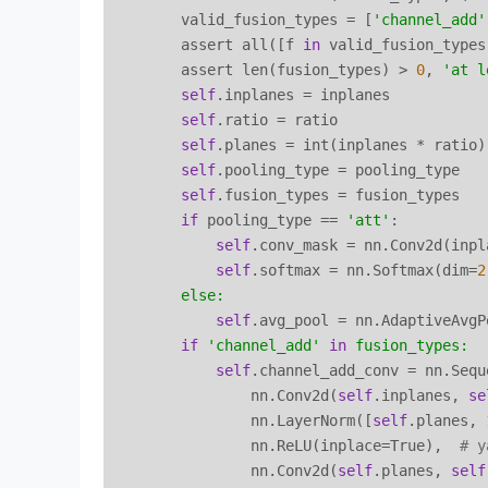
        valid_fusion_types = [
'channel_add'
        assert all([f 
in
 valid_fusion_types
        assert len(fusion_types) > 
0
, 
'at l
self
.inplanes = inplanes

self
.ratio = ratio

self
.planes = int(inplanes * ratio)

self
.pooling_type = pooling_type

self
.fusion_types = fusion_types

if
 pooling_type == 
'att'
:

self
.conv_mask = nn.Conv2d(inpl
self
.softmax = nn.Softmax(dim=
2
else:
self
.avg_pool = nn.AdaptiveAvgP
if
'channel_add'
in
fusion_types:
self
.channel_add_conv = nn.Seque
                nn.Conv2d(
self
.inplanes, 
se
                nn.LayerNorm([
self
.planes, 
                nn.ReLU(inplace=True),  
# y
                nn.Conv2d(
self
.planes, 
self