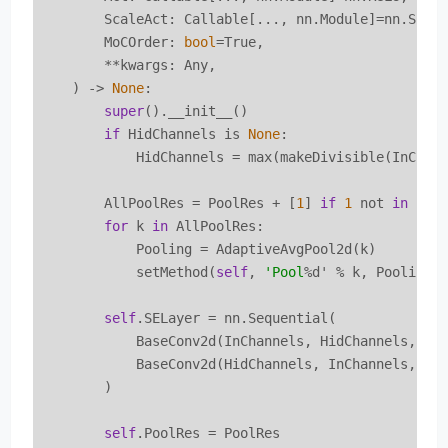
        ScaleAct: Callable[..., nn.Module]=nn.Sigmo
        MoCOrder: 
bool
=True,

        **kwargs: Any,

    ) -> 
None
:

super
().__init__()

if
 HidChannels is 
None
:

            HidChannels = max(makeDivisible(InChan
        AllPoolRes = PoolRes + [
1
] 
if
1
 not 
in
 Poo
for
 k 
in
 AllPoolRes:

            Pooling = AdaptiveAvgPool2d(k)

            setMethod(
self
, 
'Pool
%d' % k, Pooling)

self
.SELayer = nn.Sequential(

            BaseConv2d(InChannels, HidChannels, 
1
, 
            BaseConv2d(HidChannels, InChannels, 
1
, 
        )

self
.PoolRes = PoolRes
