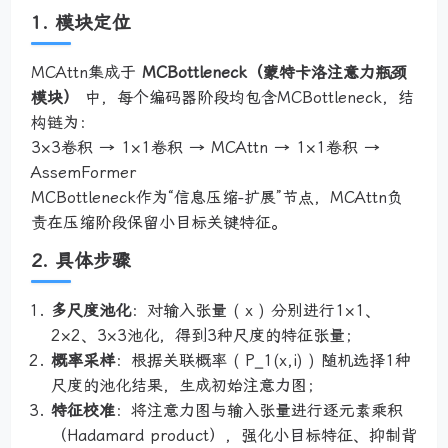
1. 模块定位
MCAttn集成于
MCBottleneck（蒙特卡洛注意力瓶颈
模块）
中，每个编码器阶段均包含MCBottleneck，结
构链为：
3×3卷积 → 1×1卷积 → MCAttn → 1×1卷积 →
AssemFormer
MCBottleneck作为“信息压缩-扩展”节点，MCAttn负
责在压缩阶段保留小目标关键特征。
2. 具体步骤
多尺度池化
：对输入张量 ( x ) 分别进行1×1、
2×2、3×3池化，得到3种尺度的特征张量；
概率采样
：根据关联概率 ( P_1(x,i) ) 随机选择1种
尺度的池化结果，生成初始注意力图；
特征校准
：将注意力图与输入张量进行逐元素乘积
（Hadamard product），强化小目标特征、抑制背