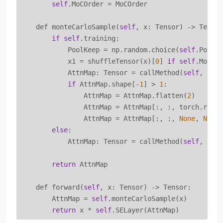
self
.MoCOrder = MoCOrder

    def monteCarloSample(
self
, x: Tensor) -> Tensor
if
self
.training:

            PoolKeep = np.random.choice(
self
.PoolRe
            x1 = shuffleTensor(x)[
0
] 
if
self
.MoCOr
            AttnMap: Tensor = callMethod(
self
, 
'Po
if
 AttnMap.shape[-
1
] > 
1
:

                AttnMap = AttnMap.flatten(
2
)

                AttnMap = AttnMap[:, :, torch.rand
                AttnMap = AttnMap[:, :, 
None
, 
None
]
else
:

            AttnMap: Tensor = callMethod(
self
, 
'Po
return
 AttnMap

    def forward(
self
, x: Tensor) -> Tensor:

        AttnMap = 
self
.monteCarloSample(x)

return
 x * 
self
.SELayer(AttnMap)