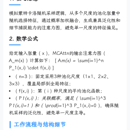
模拟蒙特卡洛随机采样逻辑，从多个尺度的池化张量中
随机选择特征，通过概率加权融合，生成兼具泛化性和
细节捕捉能力的注意力图，避免单一尺度的特征偏见。
2. 数学公式
给定输入张量 ( x )，MCAttn的输出注意力图 (
A_m(x) ) 计算如下： [ A
m(x) = \sum
{i=1}^n
P_1(x,i) \cdot f(x,i) ]
( n=3 )：固定采用3种池化尺度（1×1、2×2、
3×3），覆盖局部到全局特征；
( f(x,i) )：第 ( i ) 种尺度的平均池化函数；
( P
1(x,i) )：关联概率，满足 ( \sum
{i=1}^3
P
1(x,i)=1 ) 和 ( \prod
{i=1}^3 P_1(x,i)=0 )，确保随
机采样的泛化性，避免单一尺度主导。
工作流程与结构细节