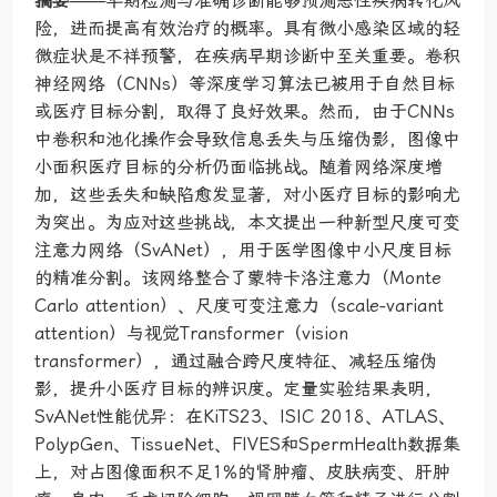
摘要
——早期检测与准确诊断能够预测恶性疾病转化风
险，进而提高有效治疗的概率。具有微小感染区域的轻
微症状是不祥预警，在疾病早期诊断中至关重要。卷积
神经网络（CNNs）等深度学习算法已被用于自然目标
或医疗目标分割，取得了良好效果。然而，由于CNNs
中卷积和池化操作会导致信息丢失与压缩伪影，图像中
小面积医疗目标的分析仍面临挑战。随着网络深度增
加，这些丢失和缺陷愈发显著，对小医疗目标的影响尤
为突出。为应对这些挑战，本文提出一种新型尺度可变
注意力网络（SvANet），用于医学图像中小尺度目标
的精准分割。该网络整合了蒙特卡洛注意力（Monte
Carlo attention）、尺度可变注意力（scale-variant
attention）与视觉Transformer（vision
transformer），通过融合跨尺度特征、减轻压缩伪
影，提升小医疗目标的辨识度。定量实验结果表明，
SvANet性能优异：在KiTS23、ISIC 2018、ATLAS、
PolypGen、TissueNet、FIVES和SpermHealth数据集
上，对占图像面积不足1%的肾肿瘤、皮肤病变、肝肿