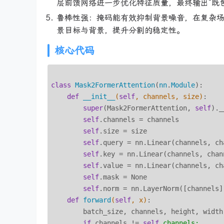
层前馈网络进一步优化特征质量，最终输出“既
鲁棒性强：掩码能有效抑制背景噪音，在复杂场景（
景目标与背景，提升分割的稳定性。
核心代码
class
Mask2FormerAttention
(
nn
.
Module
):
def
__init__
(
self
, channels, size)
:

super
(Mask2FormerAttention, 
self
)._
self
.channels = channels

self
.size = size

self
.query = nn.Linear(channels, cha
self
.key = nn.Linear(channels, chann
self
.value = nn.Linear(channels, cha
self
.mask = None

self
.norm = nn.LayerNorm([channels])
def
forward
(
self
, x)
:

        batch_size, channels, height, width 
if
 channels != 
self
.
channels: