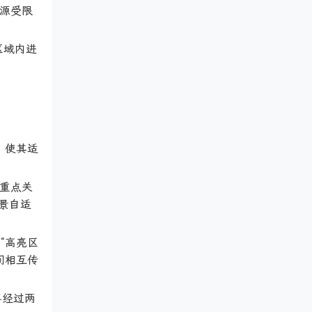
资源受限
区域内进
，使其适
要重点关
景自适
“高亮区
间相互传
再经过两