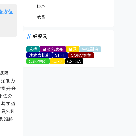
脚本
头全方位
结果
标签云
采样
自动化发布
目录
特征融合
注意力机制
SPPF
CONV卷积
C3k2融合
C3k2
C2PSA
源限
码注意力
中提升分
于低分
明其在语
前最先进
展的解