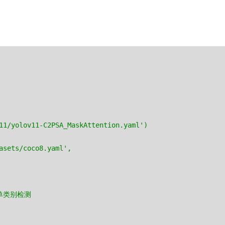
11/yolov11-C2PSA_MaskAttention.yaml')
asets/coco8.yaml',
是单类别检测