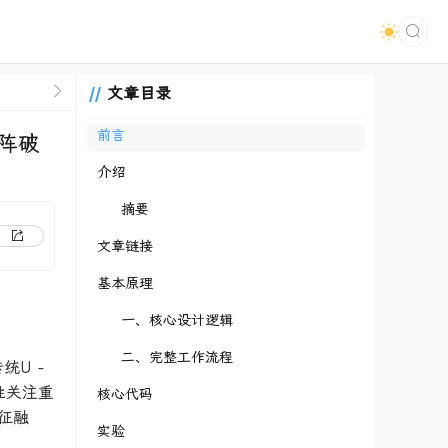
文章目录
前言
矩阵破
介绍
摘要
文章链接
基本原理
一、核心设计逻辑
二、完整工作流程
统U -
性关注重
核心代码
征融
实验