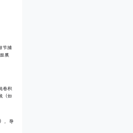
细节捕
方面展
纯卷积
域（如
），导