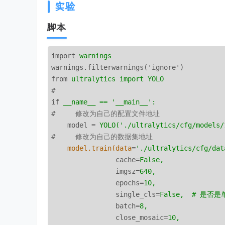
实验
脚本
import
warnings
warnings.filterwarnings('ignore')
from
ultralytics import YOLO
# 
if
__name__ == '__main__':
#     修改为自己的配置文件地址
model
 = 
YOLO('./ultralytics/cfg/models/
#     修改为自己的数据集地址
model.train(data
=
'./ultralytics/cfg/dat
cache
=
False,
imgsz
=
640,
epochs
=
10,
single_cls
=
False,  # 是否
batch
=
8,
close_mosaic
=
10,