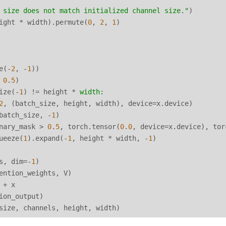
 size does not match initialized channel size."
)

ight * width).permute(
0
, 
2
, 
1
)

e(-
2
, -
1
))

 
0
.
5
)

ize(-
1
) != height * 
width:
2
, (batch_size, height, width), device=x.device)

batch_size, -
1
)

nary_mask > 
0
.
5
, torch.tensor(
0
.
0
, device=x.device), tor
ueeze(
1
).expand(-
1
, height * width, -
1
)

s, dim=-
1
)

ention_weights, V)

+ x

ion_output)
