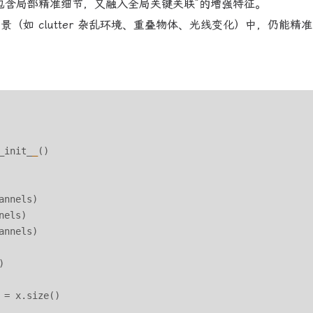
包含局部精准细节，又融入全局关键关联”的增强特征。
如 clutter 杂乱环境、重叠物体、光线变化）中，仍能精
_init_
_
()

nnels)

els)

nnels)



= x.size()
