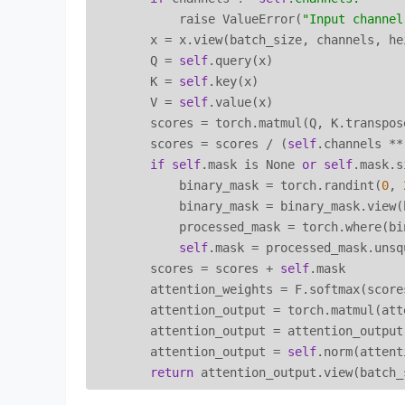
            raise ValueError(
"Input channel
        x = x.view(batch_size, channels, he
        Q = 
self
.query(x)

        K = 
self
.key(x)

        V = 
self
.value(x)

        scores = torch.matmul(Q, K.transpos
        scores = scores / (
self
.channels **
if
self
.mask is None 
or
self
.mask.s
            binary_mask = torch.randint(
0
, 
            binary_mask = binary_mask.view(
            processed_mask = torch.where(bi
self
.mask = processed_mask.unsq
        scores = scores + 
self
.mask

        attention_weights = F.softmax(score
        attention_output = torch.matmul(att
        attention_output = attention_output 
        attention_output = 
self
.norm(attent
return