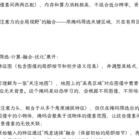
量大（像素间两两匹配），内存和算力消耗极高，不适合低分辨率、
“注意力的全局视野”的融合——用掩码筛选关键区域，只在有用
选-计算-融合-优化”展开：
特征图（包含图像的局部细节和初步语义信息），并调整其格式
理解为一张“关注地图”），地图上的“高亮区域”对应图像中需
对应无关背景。这个掩码是动态学习的，会根据不同图像、不同场
注意力头，相当于从多个角度捕捉特征），但仅在掩码筛选后的
图像中的小物体，掩码会聚焦于该物体的像素范围，让这些像素
背景像素的无效关联；
始输入的特征通过“残差连接”融合（保留初始的局部细节），