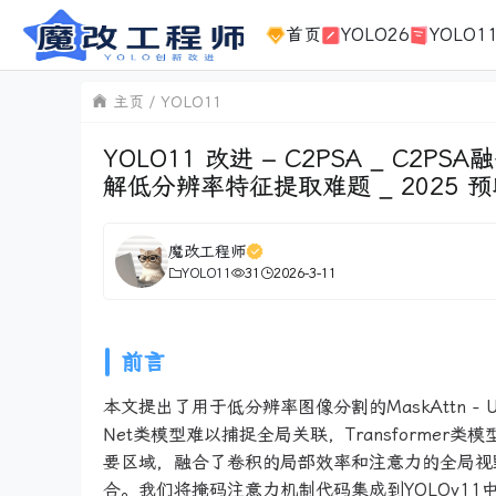
首页
YOLO26
YOLO1
主页
YOLO11
YOLO11 改进 – C2PSA _ C2P
解低分辨率特征提取难题 _ 2025 
魔改工程师
YOLO11
31
2026-3-11
前言
本文提出了用于低分辨率图像分割的MaskAttn -
Net类模型难以捕捉全局关联，Transform
要区域，融合了卷积的局部效率和注意力的全局视
合。我们将掩码注意力机制代码集成到YOLOv11