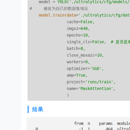
model
 = 
YOLO('./ultralytics/cfg/models/
#     修改为自己的数据集地址
model.train(data
=
'./ultralytics/cfg/dat
cache
=
False,
imgsz
=
640,
epochs
=
10,
single_cls
=
False,  # 是否
batch
=
8,
close_mosaic
=
10,
workers
=
0,
optimizer
=
'SGD',
amp
=
True,
project
=
'runs/train',
name
=
'MaskAttention',
)
结果