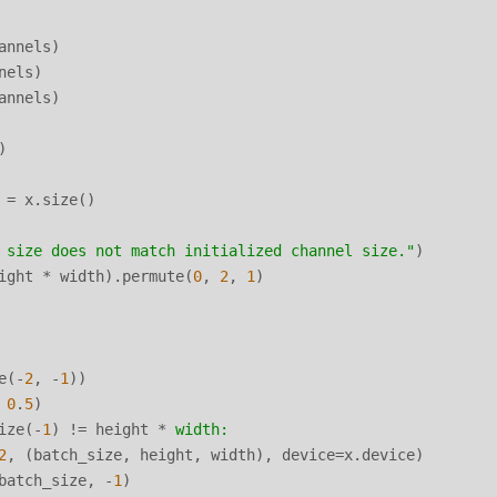
nnels)

els)

nnels)



= x.size()

 size does not match initialized channel size."
)

ight * width).permute(
0
, 
2
, 
1
)

e(-
2
, -
1
))

 
0
.
5
)

ize(-
1
) != height * 
width:
2
, (batch_size, height, width), device=x.device)

batch_size, -
1
)
