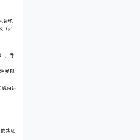
纯卷积
域（如
），导
资源受限
区域内进
，使其适