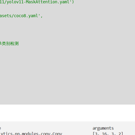
11/yolov11-MaskAttention.yaml')
asets/coco8.yaml',
是单类别检测