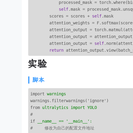
            processed_mask = torch.where(bi
self
.mask = processed_mask.unsq
        scores = scores + 
self
.mask

        attention_weights = F.softmax(score
        attention_output = torch.matmul(att
        attention_output = attention_output 
        attention_output = 
self
.norm(attent
return
实验
脚本
import
warnings
warnings.filterwarnings('ignore')
from
ultralytics import YOLO
# 
if
__name__ == '__main__':
#     修改为自己的配置文件地址