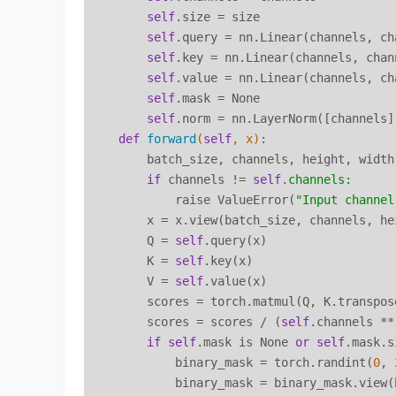
self
.size = size

self
.query = nn.Linear(channels, cha
self
.key = nn.Linear(channels, chann
self
.value = nn.Linear(channels, cha
self
.mask = None

self
.norm = nn.LayerNorm([channels])
def
forward
(
self
, x)
:

        batch_size, channels, height, width 
if
 channels != 
self
.
channels:
            raise ValueError(
"Input channel
        x = x.view(batch_size, channels, he
        Q = 
self
.query(x)

        K = 
self
.key(x)

        V = 
self
.value(x)

        scores = torch.matmul(Q, K.transpos
        scores = scores / (
self
.channels **
if
self
.mask is None 
or
self
.mask.s
            binary_mask = torch.randint(
0
, 
            binary_mask = binary_mask.view(