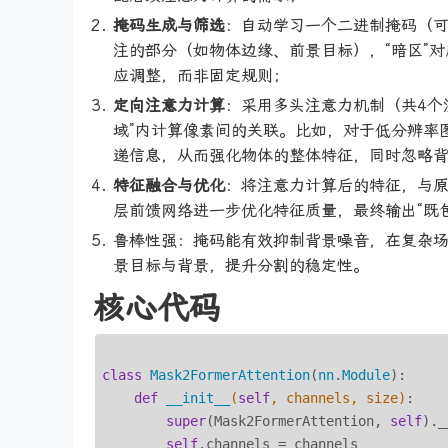
掩码生成与筛选
：自动学习一个二进制掩码（可
注的部分（如物体边缘、前景目标），“暗区”
应调整，而非固定规则；
定向注意力计算
：采用多头注意力机制（共4个
域”内计算像素间的关联。比如，对于低分辨率
递信息，从而强化物体的整体特征，同时忽略
特征融合与优化
：将注意力计算后的特征，与原
层前馈网络进一步优化特征质量，最终输出“既
鲁棒性强：掩码能有效抑制背景噪音，在复杂场景（
景目标与背景，提升分割的稳定性。
核心代码
class
Mask2FormerAttention
(
nn
.
Module
):
def
__init__
(
self
, channels, size)
:

super
(Mask2FormerAttention, 
self
)._
self
.channels = channels
