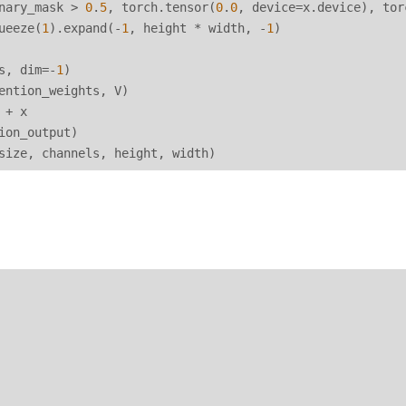
nary_mask > 
0
.
5
, torch.tensor(
0
.
0
, device=x.device), tor
ueeze(
1
).expand(-
1
, height * width, -
1
)

s, dim=-
1
)

ention_weights, V)

+ x

ion_output)
