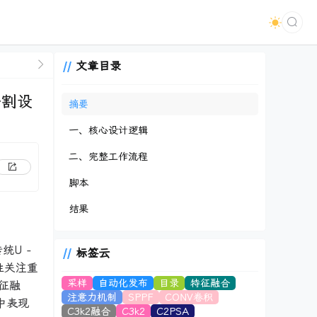
文章目录
分割设
摘要
一、核心设计逻辑
二、完整工作流程
脚本
结果
统U -
标签云
性关注重
采样
自动化发布
目录
特征融合
征融
注意力机制
SPPF
CONV卷积
中表现
C3k2融合
C3k2
C2PSA