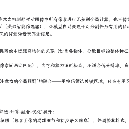
自注意力机制那样对图像中所有像素进行无差别全局计算，也不像
码”（类似智能筛选器），让模型自动聚焦于对分割任务有用的区
义的背景噪音或冗余信息。
以捕捉图像中远距离物体的关联（如重叠物体、分散目标的整体特征
量大（像素间两两匹配），内存和算力消耗极高，不适合低分辨率、
“注意力的全局视野”的融合——用掩码筛选关键区域，只在有用
选-计算-融合-优化”展开：
特征图（包含图像的局部细节和初步语义信息），并调整其格式