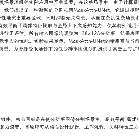
模场景理解等实际应用中至关重要。在这些场景中，由于计算资
们提出了一种新颖的分割框架MaskAttn-UNet，它通过掩
选择性地突出重要区域，同时抑制无关背景，从而在杂乱复杂场景
UNet有效平衡了局部特征提取与全局上下文感知能力，使其特别适用
行了评估，所有输入图像均调整为128×128分辨率，结果表
力的性能。实验结果显示，MaskAttn-UNet的精度可与当
er的模型，为资源受限场景下的低分辨率图像分割提供了高效且可扩
核心创新组件，核心目标是在低分辨率图像分割场景中，高效平衡“局部
制的算力浪费，其原理可从核心设计逻辑、工作流程、关键特性三