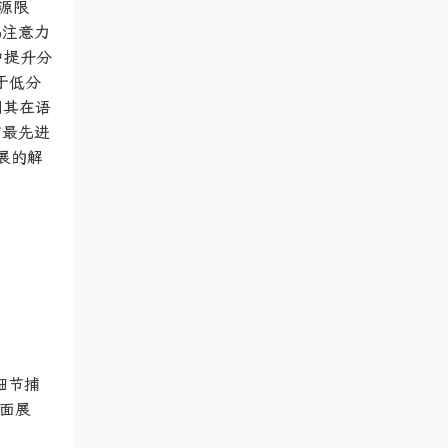
源限
码注意力
中提升分
于低分
明其在语
前最先进
展的解
细节捕
方面展