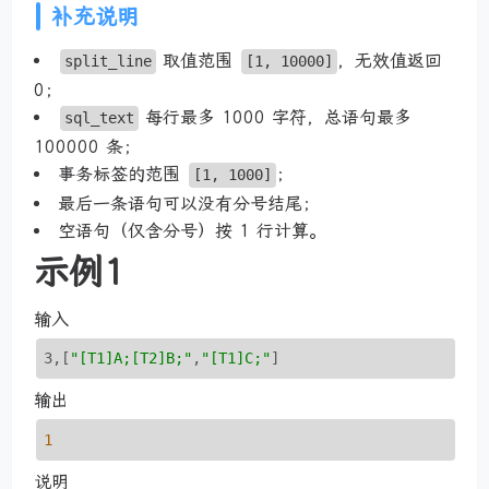
补充说明
取值范围
，无效值返回
split_line
[1, 10000]
0；
每行最多 1000 字符，总语句最多
sql_text
100000 条；
事务标签的范围
；
[1, 1000]
最后一条语句可以没有分号结尾；
空语句（仅含分号）按 1 行计算。
示例1
输入
3,
[
"[T1]A;[T2]B;"
,
"[T1]C;"
]
输出
1
说明