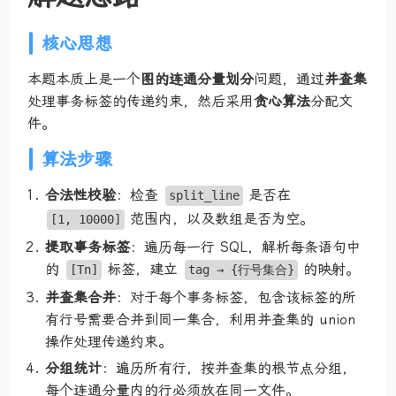
核心思想
本题本质上是一个
图的连通分量划分
问题，通过
并查集
处理事务标签的传递约束，然后采用
贪心算法
分配文
件。
算法步骤
合法性校验
：检查
是否在
split_line
范围内，以及数组是否为空。
[1, 10000]
提取事务标签
：遍历每一行 SQL，解析每条语句中
的
标签，建立
的映射。
[Tn]
tag → {行号集合}
并查集合并
：对于每个事务标签，包含该标签的所
有行号需要合并到同一集合，利用并查集的 union
操作处理传递约束。
分组统计
：遍历所有行，按并查集的根节点分组，
每个连通分量内的行必须放在同一文件。