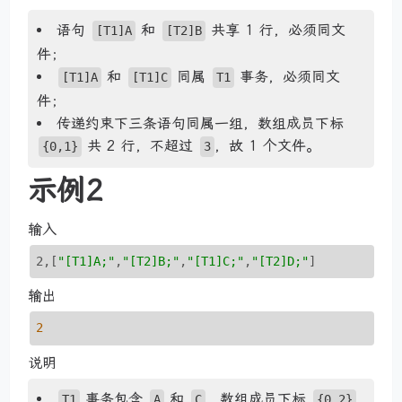
语句
和
共享 1 行，必须同文
[T1]A
[T2]B
件；
和
同属
事务，必须同文
[T1]A
[T1]C
T1
件；
传递约束下三条语句同属一组，数组成员下标
共 2 行，不超过
，故 1 个文件。
{0,1}
3
示例2
输入
2,
[
"[T1]A;"
,
"[T2]B;"
,
"[T1]C;"
,
"[T2]D;"
]
输出
2
说明
事务包含
和
，数组成员下标
T1
A
C
{0,2}