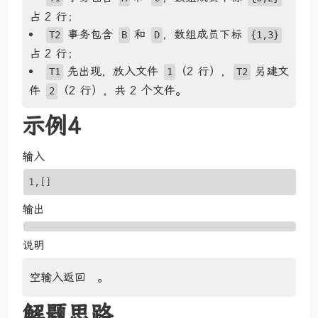
占 2 行；
事务包含
和
，数组成员下标
T2
B
D
{1,3}
占 2 行；
先出现，放入文件
（2 行），
另建文
T1
1
T2
件
（2 行），共 2 个文件。
2
示例4
输入
1,
[]
输出
说明
空输入返回
。
解题思路