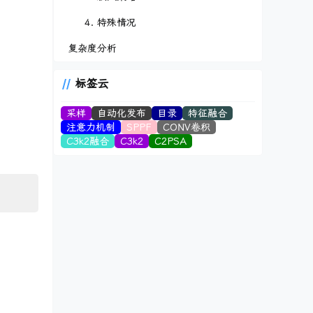
4. 特殊情况
复杂度分析
标签云
采样
自动化发布
目录
特征融合
注意力机制
SPPF
CONV卷积
C3k2融合
C3k2
C2PSA