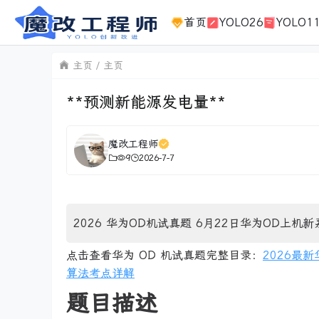
首页
YOLO26
YOLO1
主页
主页
**预测新能源发电量**
魔改工程师
9
2026-7-7
2026 华为OD机试真题 6月22日华为OD上机新
点击查看华为 OD 机试真题完整目录：
2026最
算法考点详解
题目描述