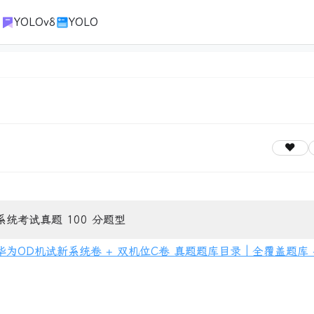
1
YOLOv8
YOLO
系统考试真题 100 分题型
新华为OD机试新系统卷 + 双机位C卷 真题题库目录｜全覆盖题库 