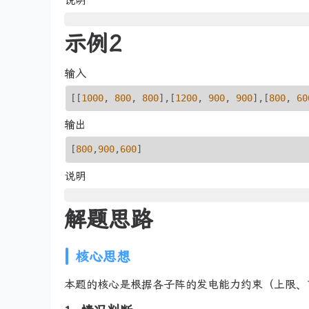
说明
示例2
输入
[[
1000
, 
800
, 
800
],[
1200
, 
900
, 
900
],[
800
, 
60
输出
[
800
,
900
,
600
]
说明
解题思路
核心思想
本题的核心是根据各子阵的发电能力约束（上限、