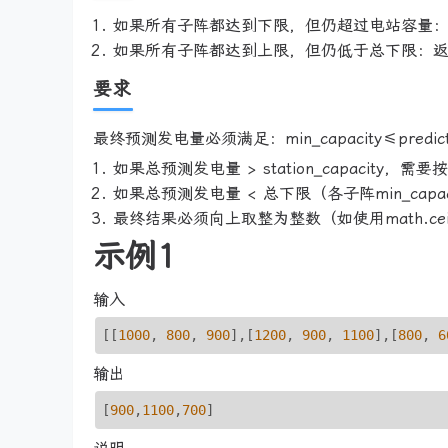
如果所有子阵都达到下限，但仍超过电站容量：返
如果所有子阵都达到上限，但仍低于总下限：返回
要求
最终预测发电量必须满足：min_capacity≤predicted_
如果总预测发电量 > station_capacity，需
如果总预测发电量 < 总下限（各子阵min_cap
最终结果必须向上取整为整数（如使用math.cei
示例1
输入
[[
1000
, 
800
, 
900
],[
1200
, 
900
, 
1100
],[
800
, 
6
输出
[
900
,
1100
,
700
]