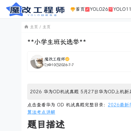
首页
YOLO26
YOLO1
主页
主页
**小学生班长选举**
魔改工程师
10
2026-7-7
2026 华为OD机试真题 5月27日华为OD上机新
点击查看华为 OD 机试真题完整目录：
2026最
算法考点详解
题目描述