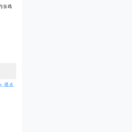
的当选
+ 逐点