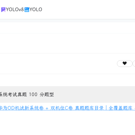
1
YOLOv8
YOLO
系统考试真题 100 分题型
新华为OD机试新系统卷 + 双机位C卷 真题题库目录｜全覆盖题库 