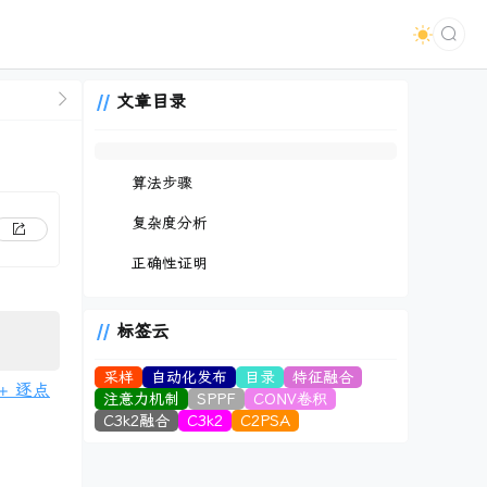
文章目录
算法步骤
复杂度分析
正确性证明
标签云
采样
自动化发布
目录
特征融合
+ 逐点
注意力机制
SPPF
CONV卷积
C3k2融合
C3k2
C2PSA