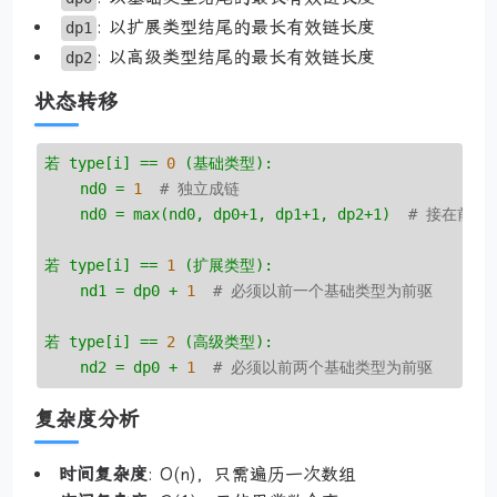
: 以扩展类型结尾的最长有效链长度
dp1
: 以高级类型结尾的最长有效链长度
dp2
状态转移
若
type[i]
==
0
(基础类型):
nd0
=
1
# 独立成链
nd0
=
max(nd0,
dp0+1,
dp1+1,
dp2+1)
# 接在前面
若
type[i]
==
1
(扩展类型):
nd1
=
dp0
+
1
# 必须以前一个基础类型为前驱
若
type[i]
==
2
(高级类型):
nd2
=
dp0
+
1
# 必须以前两个基础类型为前驱
复杂度分析
时间复杂度
: O(n)，只需遍历一次数组