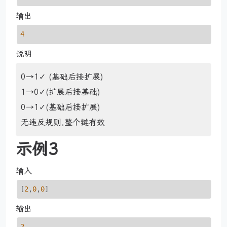
输出
4
说明
0→1✓ (基础后接扩展)
1→0✓(扩展后接基础)
0→1✓(基础后接扩展)
无违反规则,整个链有效
示例3
输入
[
2
,
0
,
0
]
输出
2