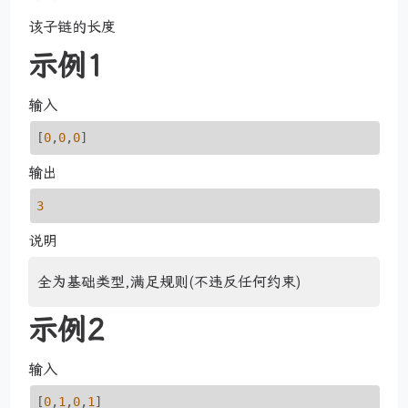
该子链的长度
示例1
输入
[
0
,
0
,
0
]
输出
3
说明
全为基础类型,满足规则(不违反任何约束)
示例2
输入
[
0
,
1
,
0
,
1
]