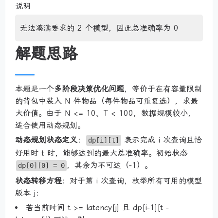
说明
无法凑满要求的 2 个模型，因此总准确率为 0
解题思路
本题是一个
多阶段决策优化问题
，等价于在有容量限制
的背包中装入 N 件物品（每件物品可重复选），求最
大价值。由于 N <= 10、T < 100，数据规模较小，
适合使用动态规划。
动态规划状态定义
：
表示完成 i 次查询且恰
dp[i][t]
好用时 t 时，能够达到的最大总准确率。初始状态
，其余为不可达（-1）。
dp[0][0] = 0
状态转移方程
：对于第 i 次查询，枚举所有可用的模型
版本 j：
若当前时间 t >= latency[j] 且 dp[i-1][t -