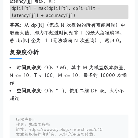
latency[j]] 可达，则：
dp[i][t] = max(dp[i][t], dp[i-1][t -
latency[j]] + accuracy[j])
答案
：从 dp[N]（完成 N 次查询的所有可能用时）中
取最大值，即为不超过时间预算 T 的最大总准确率。
若 dp[N] 全为 -1（无法凑满 N 次查询），返回 0。
复杂度分析
时间复杂度
: O(N
T
M)，其中 M 为模型版本数量，
N <= 10，T < 100，M <= 10，最多约 10000 次操
作。
空间复杂度
: O(N * T)，使用二维 DP 表，大小不
超过
版权声明：
作者：魔改工程师
链接：https://www.sylblog.xin/archives/645
文章版权归作者所有，未经允许请勿转载。