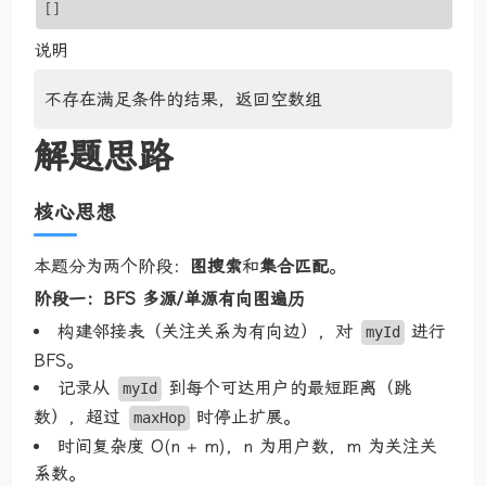
[]
说明
不存在满足条件的结果，返回空数组
解题思路
核心思想
本题分为两个阶段：
图搜索
和
集合匹配
。
阶段一：BFS 多源/单源有向图遍历
构建邻接表（关注关系为有向边），对
进行
myId
BFS。
记录从
到每个可达用户的最短距离（跳
myId
数），超过
时停止扩展。
maxHop
时间复杂度 O(n + m)，n 为用户数，m 为关注关
系数。