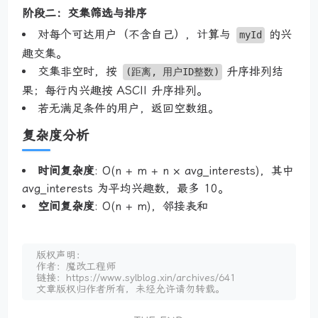
阶段二：交集筛选与排序
对每个可达用户（不含自己），计算与
的兴
myId
趣交集。
交集非空时，按
升序排列结
(距离, 用户ID整数)
果；每行内兴趣按 ASCII 升序排列。
若无满足条件的用户，返回空数组。
复杂度分析
时间复杂度
: O(n + m + n × avg_interests)，其中
avg_interests 为平均兴趣数，最多 10。
空间复杂度
: O(n + m)，邻接表和
版权声明：
作者：魔改工程师
链接：https://www.sylblog.xin/archives/641
文章版权归作者所有，未经允许请勿转载。