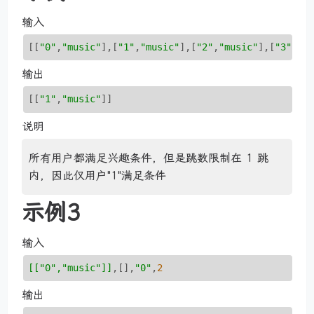
输入
[[
"0"
,
"music"
]
,
[
"1"
,
"music"
]
,
[
"2"
,
"music"
]
,
[
"3"
,
"m
输出
[[
"1"
,
"music"
]]
说明
所有用户都满足兴趣条件，但是跳数限制在 1 跳
内，因此仅用户"1"满足条件
示例3
输入
[["0","music"]]
,[],
"0"
,
2
输出