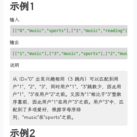
示例1
输入
[[
"0"
,
"music"
,
"sports"
]
,
[
"1"
,
"music"
,
"reading"
]
,
[
"
输出
[[
"1"
,
"music"
],[
"3"
,
"music"
,
"sports"
],[
"2"
,
"music"
说明
从 ID="0" 出发兴趣相同（3 跳内）可以匹配到用
户"1"、"2"、"3"，同时用户"1"、"3"跳数少，因此用
户"1"、"3"在用户"2"之前。又因为"1"相比于"3"整数
序靠前，因此用户"1"在用户"3"之前。用户"3"中，匹
配到了多项爱好，根据字母序排
列，"music"在"sports"之前。
示例2