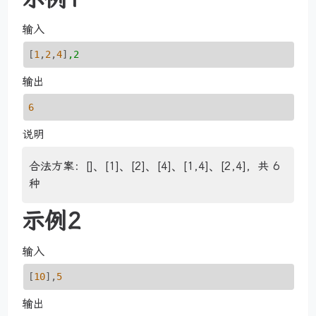
输入
[
1
,
2
,
4
]
,2
输出
6
说明
合法方案：[]、[1]、[2]、[4]、[1,4]、[2,4]，共 6
种
示例2
输入
[
10
],
5
输出