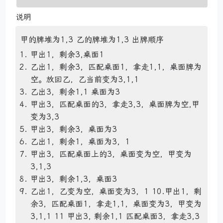
说明
甲的牌堆为1,3 乙的牌堆为1,3 出牌顺序
甲出1，剩余3,桌面1
乙出1，剩余3，匹配桌面1，拿走1,1，桌面牌为
空。放回乙，乙当前变为3,1,1
乙出3，剩余1,1 桌面为3
甲出3，匹配桌面的3，拿走3,3，桌面牌为空,甲
变为3,3
甲出3，剩余3，桌面为3
乙出1，剩余1，桌面为3，1
甲出3，匹配桌面上的3，桌面变为空，甲变为
3,1,3
甲出3，剩余1,3，桌面3
乙出1，乙变为空，桌面变为3，1 10.甲出1，剩
余3，匹配桌面1，拿走1,1，桌面变为3，甲变为
3,1,1 11 甲出3, 剩余1,1 匹配桌面3，拿走3,3