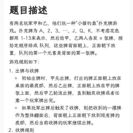
题目描述
有两名玩家甲和乙，他们玩一种“小猫钓鱼”扑克牌游
戏。扑克牌为 A、2、3、…、J、Q、K，不考虑花色
都用 1−13来表示，然后给甲、乙两人各发 n 张牌，按
给定顺序排成 队列，这些牌背面朝上，正面朝下放
置，队列的第一个元素是背面的第一张牌。
游戏规则如下:
出牌与收牌
初始出牌时，甲先出牌，打出的牌正面朝上放在
桌面的最底部，然后乙出牌，正面朝上放在甲的牌
张上面，然后甲乙轮流出牌，直到触发收牌或者任
意一个玩家牌出完。
如果玩家出牌后触发了收牌，则把收到的一摞牌
作为整体翻面后，背面朝上正面朝下放到现有牌的
底部，然后当前收牌的玩家继续出牌。
收牌规则