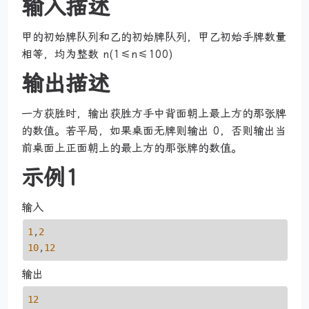
输入描述
甲的初始牌队列和乙的初始牌队列，甲乙初始手牌数量
相等，均为整数 n(1≤n≤100)
输出描述
一方获胜时，输出获胜方手中背面朝上最上方的那张牌
的数值。若平局，如果桌面无牌则输出 0，否则输出当
前桌面上正面朝上的最上方的那张牌的数值。
示例1
输入
1
,
2
10
,
12
输出
12