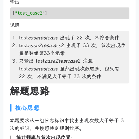
输出
[
"test_case2"
说明
test
case
t
es
t
c
a
se
出现了 22 次，不符合条件
test
case2
t
es
t
c
a
se
2 出现了 33 次，首次出现位
置是数组第33个元素
只输出 test
case2
t
es
t
c
a
se
2 注意：
test
case
t
es
t
c
a
se
虽然出现次数较多，但只有
22 次，不满足大于等于 33 次的条件
解题思路
核心思想
本题要求从一组日志标识中找出出现次数大于等于 3
次的标识，并按照特定规则排序。
统计频率与首次出现位置
：