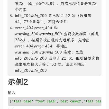
第22、55、66个元素），首次出现位置是第22
个元素
info_200
in
f
o
_200 只出现了 22 次（数组第
44、77个元素），不符合条件
error_404
error
_404 和
warning_500
w
a
r
nin
g
_500 出现次数相同（都是
33次），按照首次出现的先后顺序，先输出
error_404
error
_404，再输出
warning_500
w
a
r
nin
g
_500 注意：虽然
info_200
in
f
o
_200 出现了 22 次，但题目要求的
是出现次数大于等于 33 次，因此不输出
info_200
in
f
o
_200
示例2
输入
[
"test_case"
,
"test_case"
,
"test_case2"
,
"test_case2"